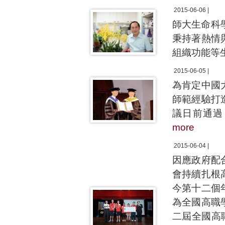
2015-06-06 |
師大生命科
秉持著熱情
組織功能等
2015-06-05 |
為肯定中國
師範經驗打
議日前通過
more
2015-06-04 |
因應政府配
會持續扎根
今第十二個
為全國高職
二屆全國高