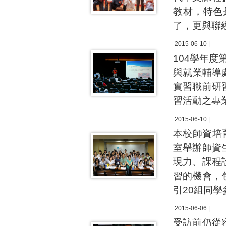
教材，特色
了，更與聯
2015-06-10 |
104學年度
與就業輔導
實習職前研
習活動之專
2015-06-10 |
本校師資培
室舉辦師資
現力、課程
習的機會，
引20組同
2015-06-06 |
受訪前仍從