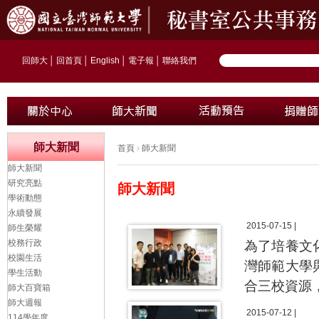
回師大
│
回首頁
│
English
│
電子報
│
聯絡我們
師大新聞
首頁
›
師大新聞
師大新聞
研究亮點
師大新聞
學術動態
永續發展
2015-07-15 |
師生榮耀
校務行政
為了培養文
校園生活
灣師範大學
學生活動
合三校資源
師大百寶箱
師大週報
2015-07-12 |
114學年度