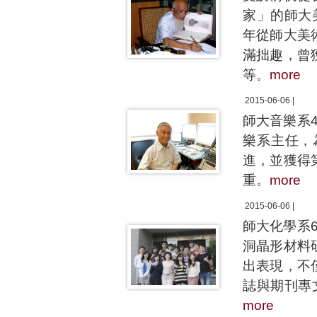
家」的師大
年從師大美
滿拙趣，曾
等。
more
2015-06-06 |
師大音樂系
樂系主任，
進，並獲得
重。
more
2015-06-06 |
師大化學系
洞晶形材料
出表現，不
誌與期刊專文介
more