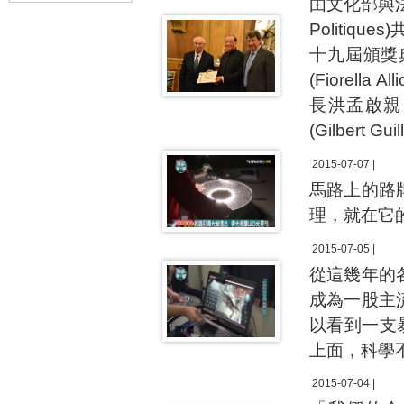
由文化部與法蘭西
Politi
十九屆頒獎
(Fiorell
長洪孟啟親
(Gilbert 
2015-07-07 |
馬路上的路
理，就在它
2015-07-05 |
從這幾年的
成為一股主
以看到一支
上面，科學
2015-07-04 |