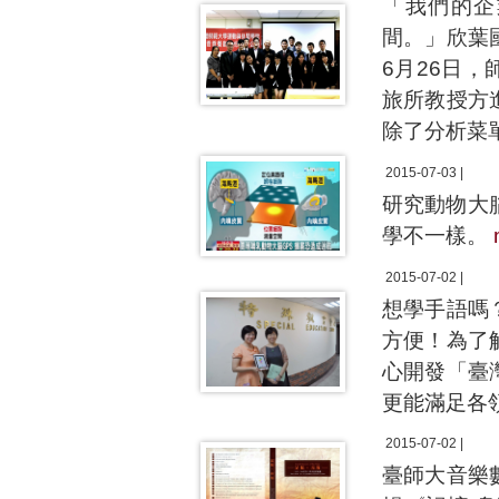
「我們的企
間。」欣葉國
6月26日，
旅所教授方進
除了分析菜
2015-07-03 |
研究動物大
學不一樣。
2015-07-02 |
想學手語嗎
方便！為了
心開發「臺
更能滿足各
2015-07-02 |
臺師大音樂