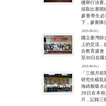
樓舉行決賽
採取比賽開
參賽學生必
下，參賽隊
2015-06-01 |
國立臺灣師
上的交流，
合教育盛會
至30日在
2015-06-01 |
「三個月前
研究生楊凱
海綿般吸水
29日在本
片，記錄三