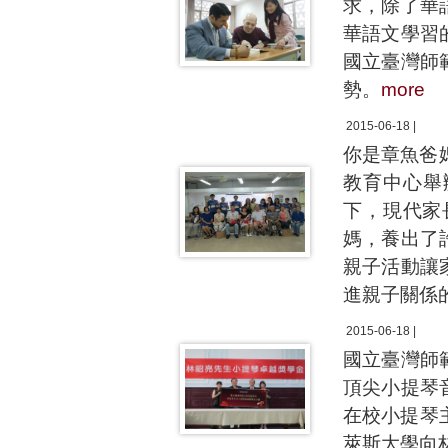
求，除了華
華語文學習
國立臺灣師
勢。
more
2015-06-18 |
你是章魚爸
教育中心舉
下，現代家
媽，養出了
親子活動讓
進親子關係
2015-06-18 |
國立臺灣師
頂尖小提琴
在校小提琴
萊斯大學向