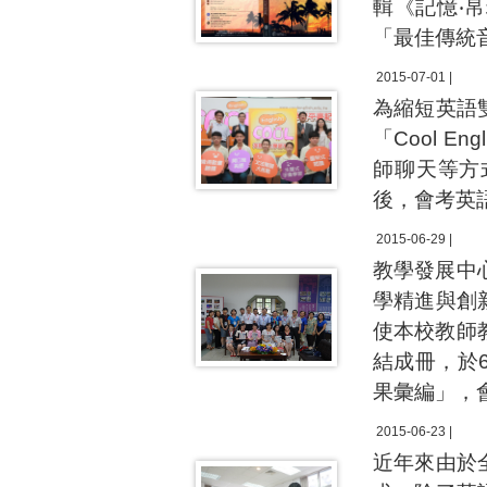
輯《記憶‧帛
「最佳傳統
2015-07-01 |
為縮短英語
「Cool 
師聊天等方
後，會考英語
2015-06-29 |
教學發展中
學精進與創
使本校教師
結成冊，於
果彙編」，
2015-06-23 |
近年來由於