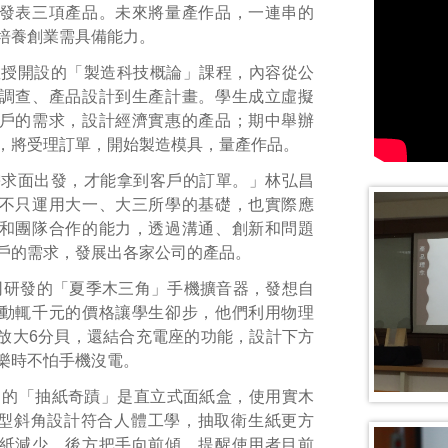
發表三項產品。未來將量產作品，一連串的
培養創業需具備能力。
教授開設的「製造科技概論」課程，內容從公
調查、產品設計到生產計畫。學生成立虛擬
戶的需求，設計經濟實惠的產品；期中舉辦
，將受理訂單，開始製造模具，量產作品。
需求面出發，才能拿到客戶的訂單。」林弘昌
不只運用大一、大三所學的基礎，也實際應
和團隊合作的能力，透過溝通、創新和問題
戶的需求，發展出各家公司的產品。
司研發的「夏季木三角」手機擴音器，發想自
動輒千元的價格讓學生卻步，他們利用物理
放大
6
分貝，還結合充電座的功能，設計下方
樂時不怕手機沒電。
司的「抽紙奇蹟」是直立式面紙盒，使用實木
型斜角設計符合人體工學，抽取衛生紙更方
紙減少，後方把手向前傾，提醒使用者目前