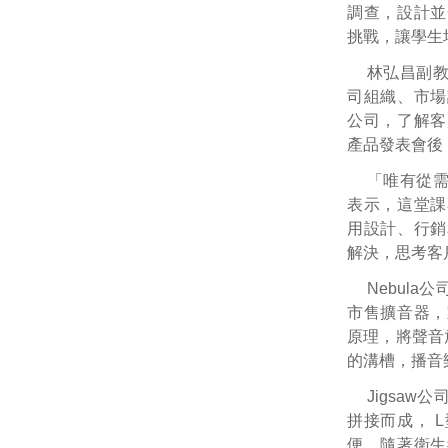
調查，設計並
挑戰，讓學生
林弘昌副
司組織、市場
公司，了解客
產品發表會後
「唯有從
表示，這堂課
用設計、行銷
解決，思考客
Nebula
公
市售擴音器，
原理，將聲音
的溝槽，播音
Jigsaw
公
拼接而成，
L
便，隨著衛生