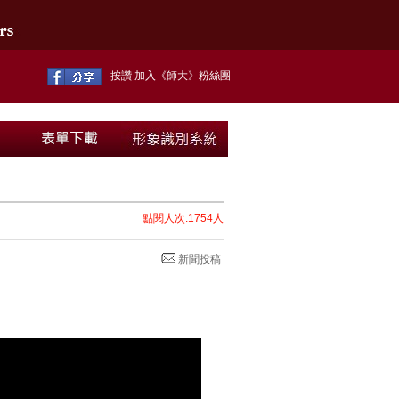
按讚 加入《師大》粉絲團
點閱人次:1754人
新聞投稿