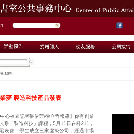
們
學術動態
業夢 製造科技產品發表
務中心校園記者張依茜
/
徐立哲報導】你有創業
技系「製造科技」課程，
5
月
11
日在科
211
，
發表會，學生成立三家虛擬公司，經過市場