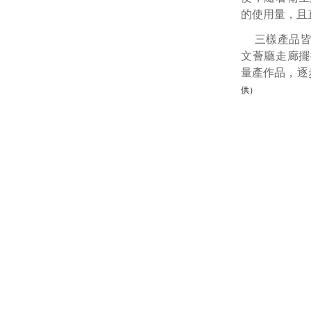
的使用量，且
三樣產品
文薈廳走廊擺
量產作品，逐
供）