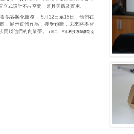
直立式設計不占空間，兼具美觀及實用。
皆提供客製化服務，
5
月
12
日至
15
日，他們在
攤，展示實體作品，接受預購，未來將學習
步實踐他們的創業夢。
（圖二、三由
科技系陳彥劭提