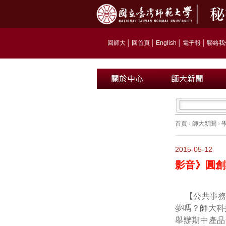
回師大
│
回首頁
│
English
│
電子報
│
聯絡我
首頁
›
師大新聞
›
2015-05-12
影音》圓創
【公共事
夢嗎？師大科
舉辦期中產品