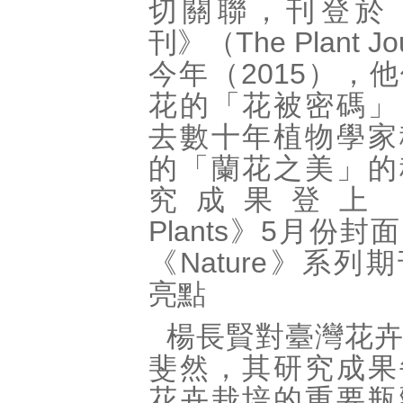
切關聯，刊登於
刊》（The Plant Jo
今年（2015），
花的「花被密碼」
去數十年植物學家
的「蘭花之美」的
究成果登上《Na
Plants》5月份
《Nature》系列
亮點
楊長賢對臺灣花
斐然，其研究成果
花卉栽培的重要瓶