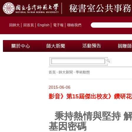
回師大
│
回首頁
│
English
│
電子報
│
聯絡我們
首頁
›
師大新聞
›
學術動態
2015-06-06
影音》第15屆傑出校友》鑽研
秉持熱情與堅持 
基因密碼