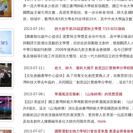
界一流大學有多少差距？國立臺灣師範大學校長張國恩、國立中央大學
國際論文被引用次數，高居世界龍頭。進一步分析各領域，師大是國
習」領域中，臺灣共有5所大學名列全球前10大，其中中央大學論文數
2013-07-19 |
師大接手第26屆梁實秋文學獎 7/15-8/31徵稿
【圖書館出版中心提供】梁實秋文學獎是余光中先生，及中華日報副
與翻譯方面傑出貢獻的文學獎，目的在於鼓勵散文創作，發掘翻譯人才
中華日報副刊創辦，2008年後再由九歌文教基金會接辦，迄今已辦理
集及徵稿等行政工作流程浩大繁瑣，紀念一代大師而設立的文學獎能走
2013-07-11 |
政大、師大、臺科大攜手 創意設計實務學分學程
【文化創藝產學中心提供】為了培養文化創意實務人才，在教育部頂
灣科技大學去年簽約，共同開設「創意設計實務學分學程」，並於7月1
2013-07-08 |
華麗搖滾音樂劇：《山海經傳》的視覺震撼
【設計系提供】國立臺灣師範大學籌劃製作的華麗搖滾音樂劇：《山海
共4場次。這次《山海經傳》演出是由臺灣師範大學張國恩校長帶領，
的藝術設計與表演藝術研究所展演實力，更與華人世界第一位諾貝爾
及知名創作人陳樂融等多位大師共同製作而成。
more
2013-07-07 |
國際運動生物力學研討會首度來臺 奧運金牌幕後