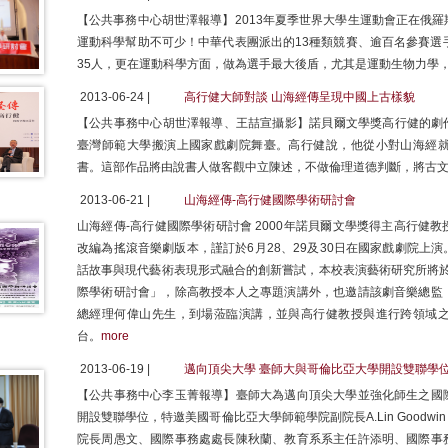
【公共事務中心胡世澤報導】2013年夏季世界大學生運動會正在俄
運動科學幫助不可少！中華代表團派出的13種類競賽、逾百名參賽選
35人，更在運動科學方面，做為選手最大後盾，尤其是運動生物力學
2013-06-24 |
高行健大師對談 山海經傳呈現中國上古樣貌
【公共事務中心胡世澤報導、王喆宣攝影】諾貝爾文學獎高行健的劇作
臺灣師範大學搬演上國家戲劇院舞臺。高行健說，他從小對山海經
書。這部作品將由說書人做客觀中立陳述，不做倫理道德判斷，將古
2013-06-21 |
山海經傳-高行健國際學術研討會
山海經傳-高行健國際學術研討會 2000年諾貝爾文學獎得主高行健
改編為搖滾音樂劇版本，謹訂於6月28、29及30日在國家戲劇院上
話故事與現代藝術表現形式融合的創新嘗試，本校表演藝術研究所將於
際學術研討會」，除高教授本人之專題演講外，也邀請該劇音樂總監
總經理何偉山先生，到場蒞臨演講，並與高行健教授與進行跨領域
台。
more
2013-06-19 |
邁向頂尖大學 臺師大與哥倫比亞大學開設雙聯學
【公共事務中心李玉菁報導】臺師大為邁向頂尖大學並強化師生之國
開設雙聯學位，特邀美國哥倫比亞大學師範學院副院長A.Lin Goodw
院長周愚文、國際事務處處長陳秋蘭、教育系系主任許添明、國際事