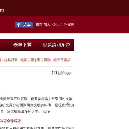
按讚 加入《師大》粉絲團
耀
|
校務行政
|
校園生活
|
學生活動
|
師大百寶箱
|
新聞投稿
一
光看數量還不夠客觀，也要參考論文被引用的次數，
顯研究員分析國際兩大文獻資料庫，發現臺灣的教
教育」論文數量最多的大學。
more
教育全球居冠
表篇數及被引用次數明顯進步，但各學門領域距世