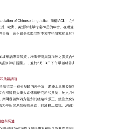
n of Chinese Linguistics, 簡稱IACL）之年
洲、歐洲、美洲等地舉行過20屆的年會。在睽違7
灣舉辦，這不僅是國際間對本校學術研究能量的肯
加坡華語專業師資，增進臺灣與新加坡之實質合作
期華語教師研習團」，並於6月13日下午舉辦結訓典
和族群議題
公務船槍擊一案引發國內外爭議，網路上更爆發便當
立台灣師範大學大眾傳播研究所和共誌，於六月七
，席間邀請到四方報創刊總編輯張正、數位文化協
治大學新聞系教授劉昌德，對於移工處境、網路消
因應與調適
密的臺灣該如何面對？設計學系楊恩生副教授所開設