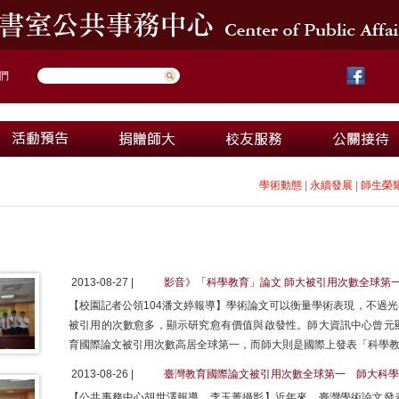
們
學術動態
|
永續發展
|
師生榮
2013-08-27 |
影音》「科學教育」論文 師大被引用次數全球第
【校園記者公領104潘文婷報導】學術論文可以衡量學術表現，不過
被引用的次數愈多，顯示研究愈有價值與啟發性。師大資訊中心曾元
育國際論文被引用次數高居全球第一，而師大則是國際上發表「科學
2013-08-26 |
臺灣教育國際論文被引用次數全球第一 師大科學
【公共事務中心胡世澤報導、李玉菁攝影】近年來，臺灣學術論文發