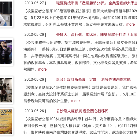
2013-05-27 |
職涯銜接準備「產業趨勢分析」 企業愛臺師大學
【校園記者公領系103級張瑞容採訪報導】臺師大就業輔導組舉辦102
路，5月23日晚上在分部S101舉辦第一場活動，邀請104獵才派遣事業
求數據統計，分析理工領域產業趨勢，幫助學生確立未來目標。
more
2013-05-26 |
臺師大、高行健、鮑比達、陳樂融聯手打造《山海
【公共事務中心黃兆璽、胡世澤校慶報導、王喆宣攝影】國立臺灣師
海經傳》，將於6月28日於兩廳院上演，師大首次推出單張5萬元限
作，共享音樂晚宴，更可與高行健一同在包廂內欣賞國際級演出。張
育的教育基金，本次將為總統、教育部長、文化部長保留貴賓券，希望
勢團體。
more
2013-05-26 |
影音》設計所畢展「定影」 激發你我創作本能
【校園記者應華104謝依穎校慶採訪報導】設計是光美是影，我們感
跟創意，臺師大設計學系碩士班第一屆畢業創作展「定影」，5月18
能發現無限可能的設計生活。
more
2013-05-26 |
公沙龍人權影展 邀您關心新移民
【校園記者公領103林威皓採訪報導】姊妹們，為什麼賣冬瓜？臺師
來到最後一場，壓軸的是人權影展《姊妹，賣冬瓜！》，於5月27日
行，影片映後由南洋臺灣姊妹會洪滿枝、武氏竹開講，邀請臺師大師