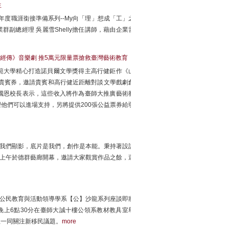
生
年度職涯銜接準備系列--My向「理」想成「工」之
群副總經理 吳麗雪Shelly擔任講師，藉由企業需
經傳》音樂劇 推5萬元限量票搶救臺灣藝術教育
範大學精心打造諾貝爾文學獎得主高行健鉅作《山
量貴賓券，邀請貴賓和高行健近距離對談文學戲劇創
國恩校長表示，這些收入將作為臺師大推廣藝術教
他們可以進場支持，另將提供200張公益票券給弱
光我們顯影，底片是我們，創作是本能。秉持著設計
日上午於德群藝廊開幕，邀請大家觀賞作品之餘，還
大公民教育與活動領導學系【公】沙龍系列座談即將
晚上6點30分在臺師大誠十樓公領系教材教具室舉
生一同關注新移民議題。
more