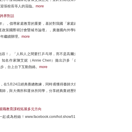
歡迎張校長等人的蒞臨。
more
跨界對話
教育年」，倡導家庭教育的重要，基於對我國「家庭政
家庭政策國際研討會暨城市論壇」，廣邀國內外學術
明年繼續辦理。
more
包容！」「人和人之間要打乒乓球，而不是高爾夫
名作家陳艾妮（Annie Chen）拋出許多「金
撇步，台上台下互動熱絡。
more
，在5月24日經典賽總教練，同時甫獲得臺師大傑
講師，與大傳所和運休所同學，分享經典賽經歷和
親職教育課程拓展多元方向
www.facebook.com/hot.show515