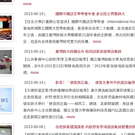
more
2013-06-19 |
國際中國語言學學會年會 多位院士齊聚師大
【頂尖大學計畫辦公室提供】國際中國語言學學會（International Associatio
會為跨洲際之國際大型學術會議，會員來自全球二十餘國，並先後於亞
年之後，由國立臺灣師範大學榮獲第21屆年會的主辦權，再次回到臺
定，也是向全球展現臺灣研究實力的良機。
more
2013-06-14 |
臺灣師大跨國合作 助培訓新加坡華語教師
【公共事務中心胡世澤/李玉菁採訪報導】國立臺灣師範大學為培育新
關係，於6月10日至13日舉辦為期四天的「2013年新加坡地區短
禮。
more
2013-06-14 |
影音》「便當與正義」 便當文事件中的資訊倫理
【大傳所湯苡萱/李婷儂/陳怡寧採訪報導】廣大興漁船漁民遭菲律賓
文造假風波，針對便當文所衍生的相關議題，文化研究協會特地與國
號在師大舉行「便當與正義——移民工、網路、及新聞媒體」座談會
會內容中心主任鄭國威、國立交通大學傳播與科技系魏玓以及國立政
息及新聞正確性進行討論。
more
2013-06-08 |
自然探索通識講座 內政部長李鴻源談氣候變遷的
【校園記者地理104蔡宇傑採訪報導】日益頻繁的極端氣候，人口稠