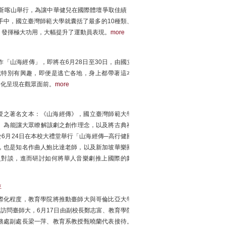
羅斯喀山舉行，為讓中華健兒在國際體壇爭取佳績，
手中，國立臺灣師範大學就囊括了最多的10種類、
，發揮極大功用，大幅提升了運動員表現。
more
「山海經傳」，即將在6月28日至30日，由國立
就特別有興趣，即便是逃亡各地，身上都帶著這本
文化呈現在觀眾面前。
more
教授之著名文本：《山海經傳》，國立臺灣師範大學
演。為能讓大眾瞭解該劇之創作理念，以及將古典神
6月24日在本校大禮堂舉行「山海經傳─高行健國
，也是知名作曲人鮑比達老師，以及新加坡華樂團
之對談，進而研討如何將華人音樂劇推上國際的舞
位
際化程度，教育學院將推動臺師大與哥倫比亞大學
in 訪問臺師大，6月17日由副校長鄭志富、教育學院
務處副處長梁一萍、教育系教授甄曉蘭代表接待。