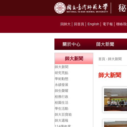
回師大
│
回首頁
│
English
│
電子報
│
聯絡我
師大新聞
首頁
›
師大新聞
師大新聞
研究亮點
師大新聞
學術動態
永續發展
師生榮耀
校務行政
校園生活
學生活動
師大百寶箱
師大週報
114學年度