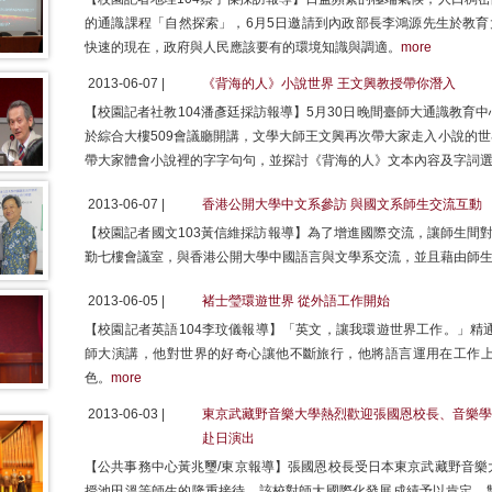
的通識課程「自然探索」，6月5日邀請到內政部長李鴻源先生於教育
快速的現在，政府與人民應該要有的環境知識與調適。
more
2013-06-07 |
《背海的人》小說世界 王文興教授帶你潛入
【校園記者社教104潘彥廷採訪報導】5月30日晚間臺師大通識教育
於綜合大樓509會議廳開講，文學大師王文興再次帶大家走入小說的
帶大家體會小說裡的字字句句，並探討《背海的人》文本內容及字詞
2013-06-07 |
香港公開大學中文系參訪 與國文系師生交流互動
【校園記者國文103黃信維採訪報導】為了增進國際交流，讓師生間
勤七樓會議室，與香港公開大學中國語言與文學系交流，並且藉由師
2013-06-05 |
褚士瑩環遊世界 從外語工作開始
【校園記者英語104李玟儀報導】「英文，讓我環遊世界工作。」精
師大演講，他對世界的好奇心讓他不斷旅行，他將語言運用在工作
色。
more
2013-06-03 |
東京武藏野音樂大學熱烈歡迎張國恩校長、音樂學院
赴日演出
【公共事務中心黃兆璽/東京報導】張國恩校長受日本東京武藏野音樂
授池田溫等師生的隆重接待，該校對師大國際化發展成績予以肯定，