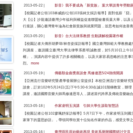
2013-05-22 |
影音》我不要成為「新貧族」 葉大華談青年勞動
【校園記者公領103林威皓/公領103張綺文採訪報導】面對低薪「囧
大【公】沙龍邀請臺灣少年福利與權益促進聯盟秘書長葉大華，以及公
行座談，關心臺灣青年淪為社會新貧族與就業問題，並思考如何改善
2013-05-20 |
影音》台大法律系教授 生動講解校園著作權
【校園記者大傳所胡夢瑋/林杏姿採訪報導】國立臺灣師範大學教務處
列講座，邀請國立臺灣大學法律學系蔡明誠教授，於5月10日上午1
權」，演講內容中提供了許多相關概念，以及大家容易忽略的注意事
烈。
more
2013-05-19 |
傳藝類金曲獎座談會 馬修連恩5/24熱情開講
【亞洲流行音樂研究暨產學發展辦公室提供】本校亞洲流行音樂研究暨
談會，訂於102年5月24日(五)下午5:30-6:30在誠101階梯教
講座，邀請國際音樂大師馬修連恩等人，講述當代跨界及傳統音樂融
2013-05-18 |
作家凌明玉演講 引師大學生汲取智慧語
【校園記者公領102廖珮妤採訪報導】5月7日下午，作家凌明玉到
家筆下的靈思妙語」，帶領同學欣賞十位知名作家的作品，感受文學
2013-05-16 |
臺灣原民原始藝術再現 美術系舉辦國際研討交流