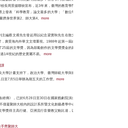
校長周景揚聯袂宣布，近3年來，臺灣的教育學門
際上發表「科學教育」論文最多的大學；「數位學
量躋身世界第2、師大第4。
more
刊主編蔡文甫先生發起用以紀念梁實秋先生在散文
，廣受海內外華文文壇重視。1988年起第一屆由
了25屆的文學獎，因為鼓勵創作的文學獎獎金的募
過1/4世紀的歷史實屬不易。
more
開課
尖大學計畫支持下，政治大學、臺灣師範大學與臺
日至7月5日舉辦為期五天的工作營。
more
經傳》，已於6月28日至30日在國家戲劇院演出
不僅凝聚師大校內的設計系所暨文化創藝產學中心
文學獎得主高行健、亞洲流行音樂教父鮑比達，以
推手齊聚師大