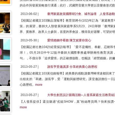
的合作與發展策略進行溝通；此行，武藏野音樂大學更以音樂會形式
2013-06-02 |
臺灣家庭政策國際研討會、城市論壇 人發系啟動
【校園記者國文103陳品潔報導】教育部將今(102)年訂為「家庭
策」的展望，臺師大人類發展與家庭學系5月23、24日舉辦「臺灣
界、實務界、政界人士參與，首度跨界會談，獲得良好迴響，可望於
2013-05-30 |
愛情婚姻停看聽 陳艾妮要你當心
【校園記者社教104許紹萱採訪報導】「愛不是犧牲、奉獻、忍耐和
球！」05月28日中午12點半臺師大國際事務處舉辦兩性教育演講，知
句」，不僅分享「追求愛情」的正確價值觀，也暢談「經營婚姻」的
2013-05-27 |
謝長亨受邀講課 分享經典賽心路歷程
【校園記者國文103黃信維報導】經典賽的感動讓臺灣棒球迷都回來了
出校友的「草總」謝長亨，受「運動與媒體研究」課堂邀請擔任一日
心路歷程。
more
2013-05-27 |
大學生創意設計親職活動─人發系家庭生活教育組
【人發系提供】還沒聽過“劣姐SHOW，真”粉絲專頁嗎？快來按讚一起成為粉絲！
more