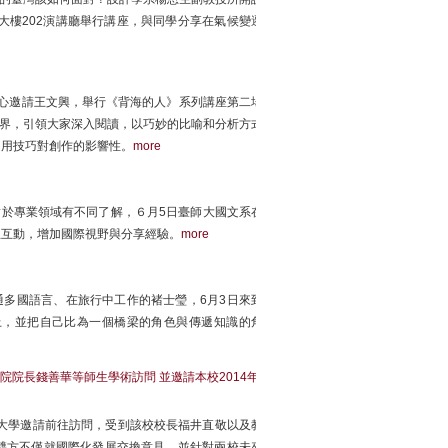
大樓202演講廳舉行講座，與同學分享在氣候變遷
中心邀請王文興，舉行《背海的人》系列講座第二場
世界，引領大家深入閱讀，以巧妙的比喻和分析方式
選用技巧對創作的影響性。
more
對於專業領域有不同了解，６月5日臺師大國文系在
生互動，增加國際視野與分享經驗。
more
通多國語言、在旅行中工作的褚士瑩，6月3日來到
上，並把自己比為一個橋梁的角色與傳遞知識的角
院長錢善華等師生學術訪問 並邀請本校2014年
大學邀請前往訪問，受到該校校長福井直敬以及教
雙方不僅就國際化發展交換意見，並針對兩校未來