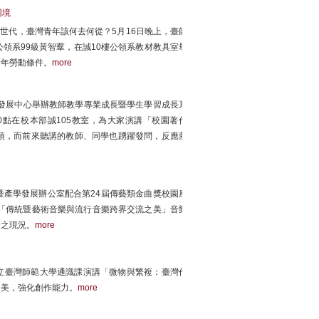
困境
」世代，臺灣青年該何去何從？5月16日晚上，臺師
領系99級黃智羣，在誠10樓公領系教材教具室舉
青年勞動條件。
more
發展中心舉辦教師教學專業成長暨學生學習成長系
0點在校本部誠105教室，為大家演講「校園著作
項，而前來聽講的教師、同學也踴躍發問，反應熱
產學發展辦公室配合第24屆傳藝類金曲獎校園座
室，辦理「傳統暨藝術音樂與流行音樂跨界交流之美」音樂
合之現況。
more
國立臺灣師範大學通識課演講「微物與繁複：臺灣作
之美，強化創作能力。
more