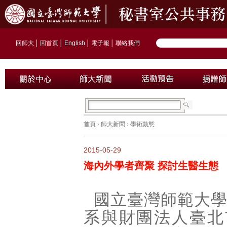
回師大
│
回首頁
│
English
│
電子報
│
聯絡我們
首頁
›
師大新聞
›
學術動態
2015-05-29
海內外學者齊聚 探討生醫生態
國立臺灣師範大
系與財團法人臺北