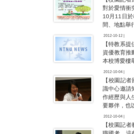
對於愛情衝
10月11
間、地點舉
2012-10-12 |
【特教系提
資優教育推動
本校博愛樓
2012-10-04 |
【校園記者國
識中心邀請
作經歷與人
要夥伴，也
2012-10-04 |
【校園記者
職國考，這