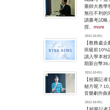
臺師大教學
無往不利的
讀書考試略
授。
more
2012-10-03 |
【教務處企
班級前10
讀入學本校
期新台幣36
2012-10-03 |
【校園記者
秘方呢？1
音樂劇作曲
2012-10-03 |
【校園記者