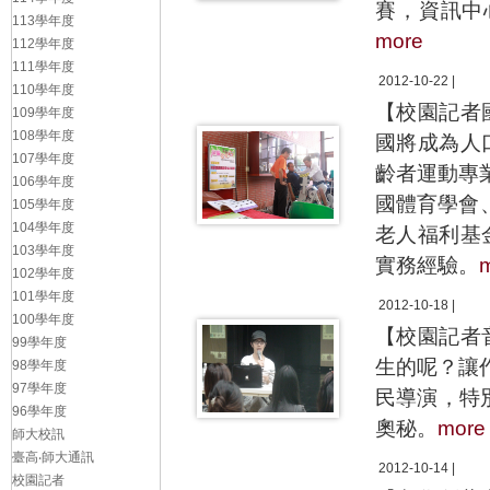
賽，資訊中
113學年度
more
112學年度
111學年度
2012-10-22 |
110學年度
【校園記者國
109學年度
108學年度
國將成為人
107學年度
齡者運動專
106學年度
國體育學會、
105學年度
104學年度
老人福利基
103學年度
實務經驗。
102學年度
101學年度
2012-10-18 |
100學年度
【校園記者
99學年度
生的呢？讓
98學年度
97學年度
民導演，特
96學年度
奧秘。
more
師大校訊
臺高‧師大通訊
2012-10-14 |
校園記者