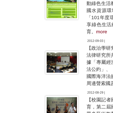
動綠色生活
國水資源環
「101年
享綠色生活
育。
more
2012-09-03 |
【政治學研
法律研究所
據「專屬經
法公約」、
國際海洋法
周邊聲索國
2012-08-29 |
【校園記者
育，第二屆