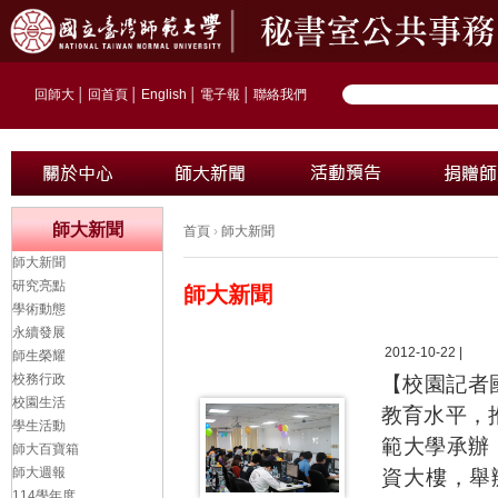
回師大
│
回首頁
│
English
│
電子報
│
聯絡我們
師大新聞
首頁
›
師大新聞
師大新聞
研究亮點
師大新聞
學術動態
永續發展
2012-10-22 |
師生榮耀
校務行政
【校園記者
校園生活
教育水平，
學生活動
範大學承辦
師大百寶箱
師大週報
資大樓，舉
114學年度