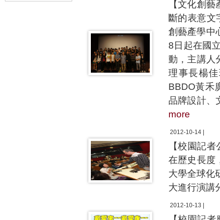
【文化創藝
斷的表意文
創藝產學中
8日起在國
動，主講人
理事長楊佳
BBDO黃
品牌設計、
more
2012-10-14 |
【校園記者
在歷史長度
大學全球化研究
大進行演講
2012-10-13 |
【校園記者