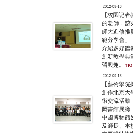
2012-09-16 |
【校園記者
的老師，該
師大進修推
範分享會」
介紹多媒體
創新教學典
習興趣。
mo
2012-09-13 |
【藝術學院
創作北京大
術交流活動
圖書館展廳
中國博物館
及師長、本