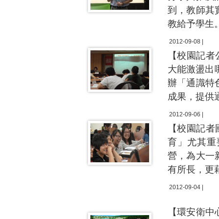
到，教師其
教給予學生
2012-09-08 |
【校園記者
大能激盪出
辦「通識特
成果，提供
2012-09-06 |
【校園記者
育」尤其重
營，為大一
有所長，更
2012-09-04 |
【環安衛中