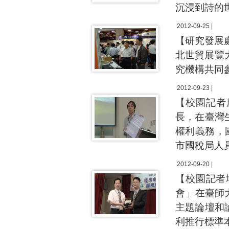
沉浸到詩的
2012-09-25 |
【研究發展處
北世貿展覽
究機構共同
2012-09-23 |
【校園記者
長，在臺灣
權利義務，
市國稅局人
2012-09-20 |
【校園記者
會」在臺師
主題論壇和
利推行標準