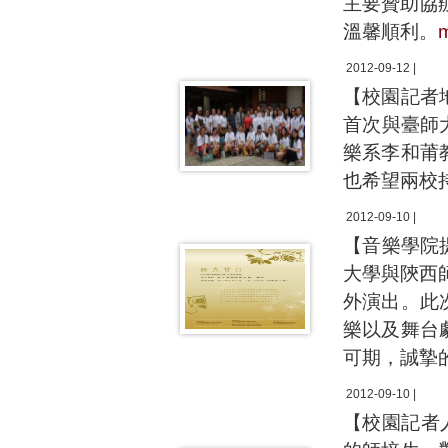
主要贊助協
溫馨順利。
2012-09-12 |
【校園記者
首次與臺師
樂系李和莆
也希望兩校
2012-09-10 |
【音樂學院
大學與陝西
外演出。此
樂以及舞台
可期，誠摯
2012-09-10 |
【校園記者