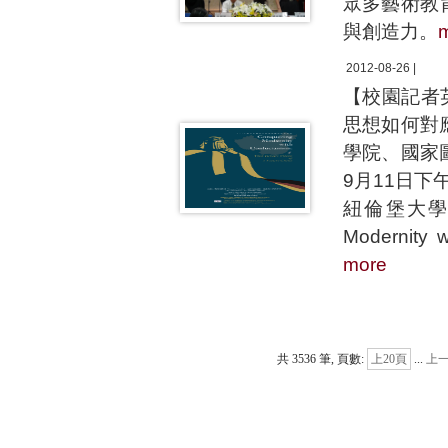
眾多藝術教
與創造力。
2012-08-26 |
【校園記者
思想如何對
學院、國家
9月11日下
紐倫堡大學漢學
Modernity w
more
共 3536 筆, 頁數:
上20頁
...
上