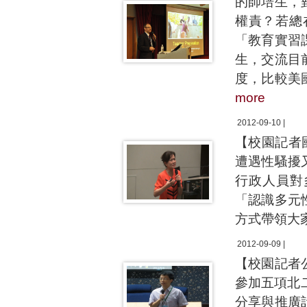
的師培生，
權責？若總
「教育實習
生，交流目
度，比較美
more
2012-09-10 |
【校園記者
遭遇性騷擾
行政人員對
「認識多元
方式帶領大
2012-09-09 |
【校園記者
參加五項北
分享與推廣