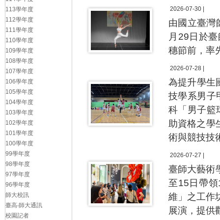
2026-07-30 |
113學年度
112學年度
由國立臺灣師
111學年度
月29日於
110學年度
穗節前，率
109學年度
108學年度
2026-07-28 |
107學年度
為提升學生
106學年度
105學年度
技學系男子甲組
104學年度
科「男子籃
103學年度
助資格之學
102學年度
101學年度
術與競技技
100學年度
99學年度
2026-07-27 |
98學年度
臺師大藝術
97學年度
至15日帶
96學年度
師大校訊
維」之工作
臺高‧師大通訊
展演，提供
校園記者