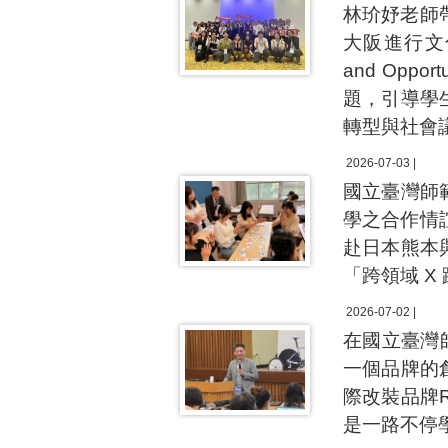
林玠妤老師
大阪進行文化
and Opport
題，引導學
轉型與社會
2026-07-03 |
國立臺灣師
學之合作情誼，
赴日本熊本
「跨領域 X
2026-07-02 |
在國立臺灣
一個品牌的
際改裝品牌
是一路不停