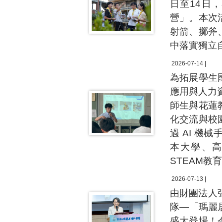
日至14日
營」。本次
射箭、擲斧
中落實獨立
2026-07-14 |
為拓展學生
應用與人力資源
師生與花蓮
化交流與校
過 AI 機械
本大學、
STEAM
2026-07-13 |
由財團法人
隊—「瑪麗
盛大登場！