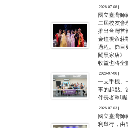
2026-07-08 |
國立臺灣師範
二屆校友會
推出台灣首
金鐘視帝莊
過程。節目
闖黑家店》
收益也將全
2026-07-06 |
一支手機、
事的起點。
伴長者整理
2026-07-03 |
國立臺灣師範
利舉行，由