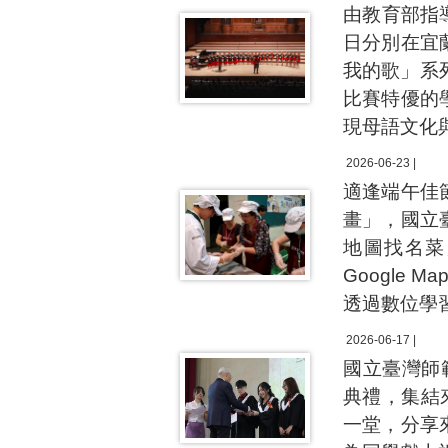
由教育部指
日分別在宜
我的歌」系
比賽特優的
現母語文化
2026-06-23 |
適逢端午佳
畫」，國立
地圖找名菜
Google
透過數位學
2026-06-17 |
國立臺灣師
典禮，集結
一堂，分享