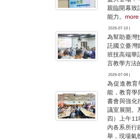
親臨開幕致
能力。
more
2026-07-10 |
為幫助臺灣
託國立臺灣
班技高端華
言教學方法
2026-07-09 |
為促進教育
能，教育學
書會與強化
議室展開。
四）上午1
內各系所行
舉，現場氣