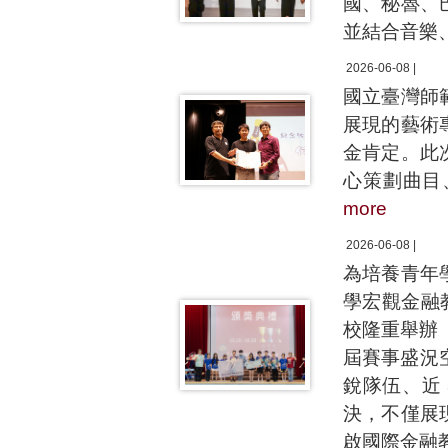
國、秘魯、
並結合音樂
2026-06-08 |
國立臺灣師
展現的藝術
金肯定。此
心策劃曲目
more
2026-06-08 |
為培養青年
學宏觀金融
校隆重舉辦「2
屆賽事盛況空
銳隊伍、近
決，不僅展
啟國際金融