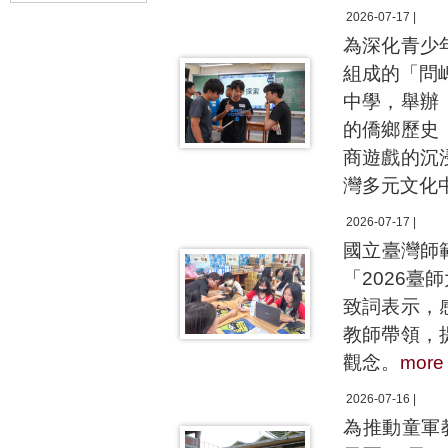
2026-07-17 |
為深化青少
組成的「問嶋遊
中學，舉辦
的僑鄉歷史
商遊戲的沉
灣多元文化
2026-07-17 |
國立臺灣師
「2026
致詞表示，
教師帶領，
觀念。
more
2026-07-16 |
為推動童軍