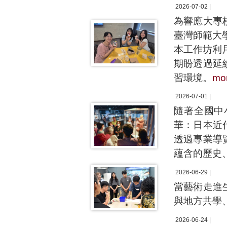
2026-07-02 |
為響應大專
臺灣師範大
本工作坊利
期盼透過延
習環境。
mo
2026-07-01 |
隨著全國中
華：日本近
透過專業導
蘊含的歷史
2026-06-29 |
當藝術走進
與地方共學
2026-06-24 |