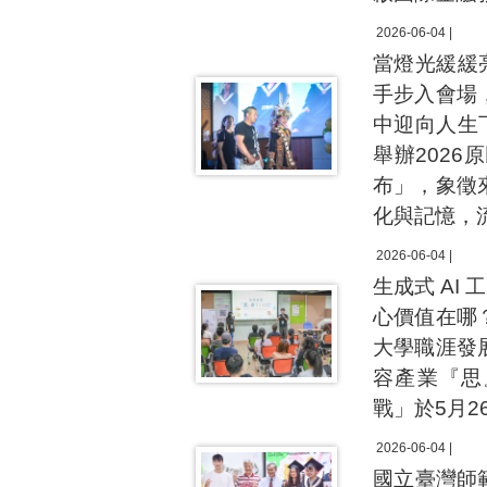
2026-06-04 |
當燈光緩緩
手步入會場
中迎向人生
舉辦2026原
布」，象徵
化與記憶，
2026-06-04 |
生成式 AI
心價值在哪
大學職涯發
容產業『思
戰」於5月2
2026-06-04 |
國立臺灣師