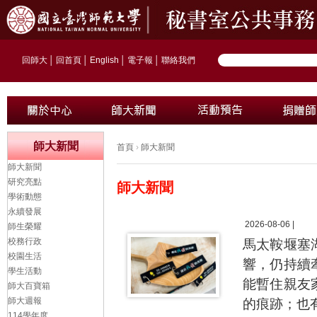
回師大
│
回首頁
│
English
│
電子報
│
聯絡我們
師大新聞
首頁
›
師大新聞
師大新聞
研究亮點
師大新聞
學術動態
永續發展
2026-08-06 |
師生榮耀
校務行政
馬太鞍堰塞
校園生活
響，仍持續
學生活動
能暫住親友
師大百寶箱
師大週報
的痕跡；也
114學年度