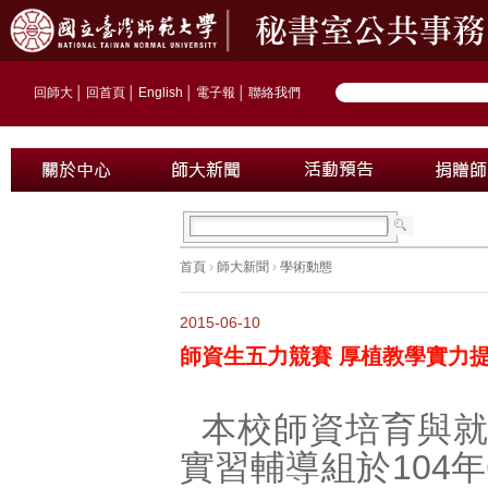
回師大
│
回首頁
│
English
│
電子報
│
聯絡我們
首頁
›
師大新聞
›
學術動態
2015-06-10
師資生五力競賽 厚植教學實力
本校師資培育與
實習輔導組於104年