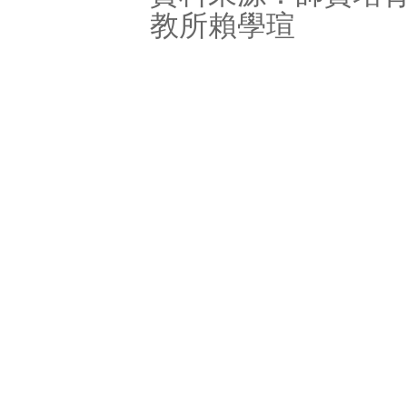
教所賴學瑄