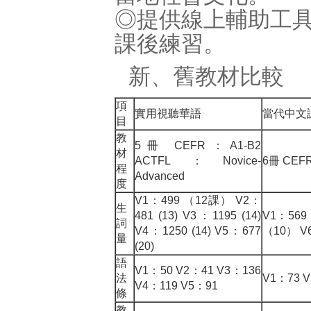
◎提供線上輔助工
課後練習。
新、舊教材比較
項
實用視聽華語
當代中文
目
教
5冊 CEFR：A1-B2
材
ACTFL：Novice-
6冊 CEFR
程
Advanced
度
V1：499 （12課） V2：
生
481 (13) V3：1195 (14)
V1：569
詞
V4：1250 (14) V5：677
（10） V
量
(20)
語
V1：50 V2：41 V3：136
法
V1：73 V
V4：119 V5：91
條
教