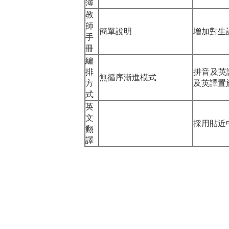
簿
教
師
簡單說明
增加對生
手
冊
編
排
拼音及英
無循序漸進模式
方
及英譯置
式
英
文
採用貼近
翻
譯