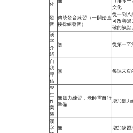
無
（排隊一窩
化
文化
從一到八
發
傳統發音練習（一開始直
可改善過
音
接操練發音）
確的缺點
漢
字
無
從第一至
介
紹
自
我
無
每課末頁
評
估
學
生
無聽力練習，老師需自行
作
增加聽力
準備
業
簿
漢
字
無
增加練習