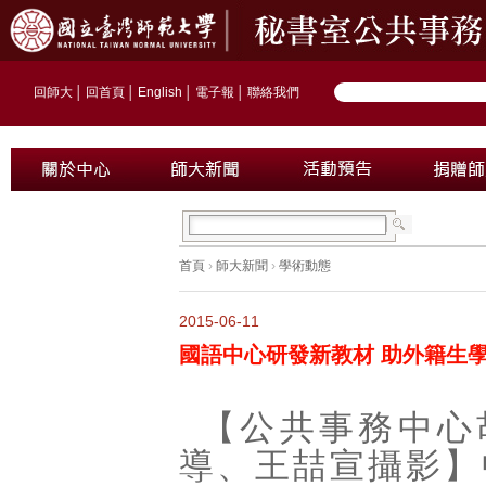
回師大
│
回首頁
│
English
│
電子報
│
聯絡我們
首頁
›
師大新聞
›
學術動態
2015-06-11
國語中心研發新教材 助外籍生
【公共事務中心
導、王喆宣攝影】