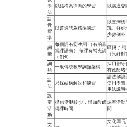
學
以結構為導向的學習
以溝通交
法
語
以臺灣標
音
以普通話為標準國語
玩、好好
標
少數例外
準
每個詞有衍生詞 （有的非
詞
區隔了詞、
當課語義） 每課有補充詞
彙
（只針對
＋例句
詞
採用鄧守
一般傳統教學詞類架構
類
有效防堵
語法解說
語
只採結構解說和練習
使用學習
法
用法說明
課
室
提供活動較少，增加教師
課室活動
活
備課時間
間
動
文化單元
文