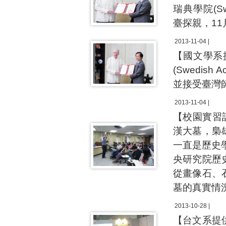
瑞典學院(Swe
臺探親，1
2013-11-04 |
【國文學系
(Swedish
並接受臺灣
2013-11-04 |
【校園實習
漢大墓，梟
一直是歷史
央研究院歷
從畫像石、
墓的真實情
2013-10-28 |
【台文系提