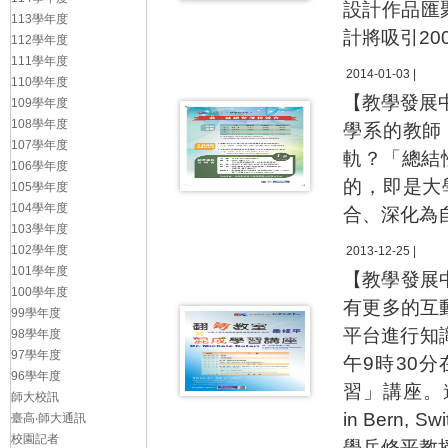
設計作品匯
113學年度
計將吸引20
112學年度
111學年度
2014-01-03 |
110學年度
【教學發展
109學年度
108學年度
學系的教師
107學年度
軌？「總結性
106學年度
的，即是大
105學年度
104學年度
合、深化為
103學年度
102學年度
2013-12-25 |
101學年度
【教學發展
100學年度
有更多的互
99學年度
平台進行知識
98學年度
97學年度
午9時30
96學年度
習」講座。邀請來
師大校訊
in Bern,
臺高‧師大通訊
校園記者
學岳修平教