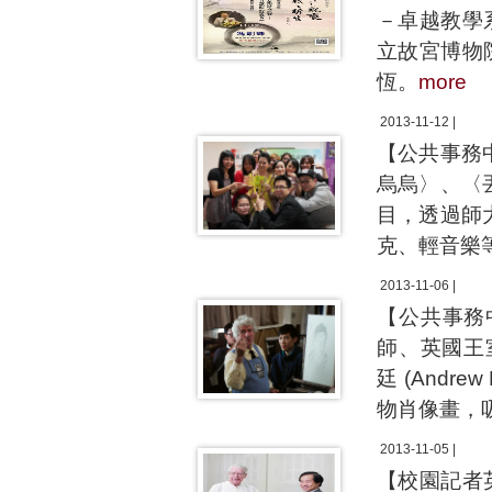
－卓越教學
立故宮博物
恆。
more
2013-11-12 |
【公共事務
烏烏〉、〈
目，透過師
克、輕音樂
2013-11-06 |
【公共事務
師、英國王室肖像
廷 (Andr
物肖像畫，
2013-11-05 |
【校園記者