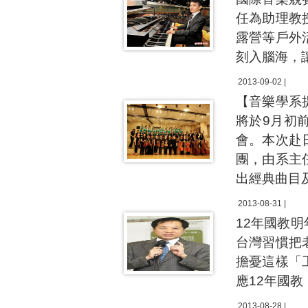
任為助理教
露營等戶外
刻入腦海，
2013-09-02 |
【音樂學系
將於9月初
會。本次赴
團，由系主
出經典曲目
2013-08-31 |
12年國教
台灣習慣把
擔憂這樣「
應12年國
2013-08-28 |