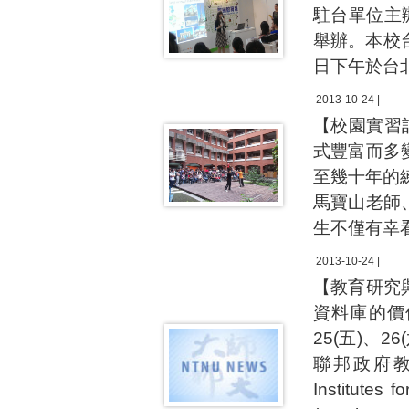
駐台單位主
舉辦。本校
日下午於台
2013-10-24 |
【校園實習
式豐富而多
至幾十年的
馬寶山老師
生不僅有幸
2013-10-24 |
【教育研究
資料庫的價
25(五)、
聯邦政府教
Institut