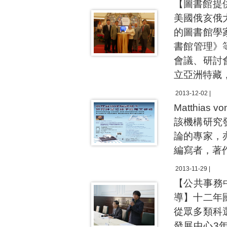
【圖書館提
美國俄亥俄
的圖書館學
書館管理》
會議、研討
立亞洲特藏
2013-12-02 |
Matthia
該機構研究
論的專家，亦
編寫者，著
2013-11-29 |
【公共事務
導】十二年
從眾多類科
發展中心3