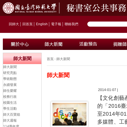
回師大
│
回首頁
│
English
│
電子報
│
聯絡我們
師大新聞
首頁
›
師大新聞
師大新聞
研究亮點
師大新聞
學術動態
永續發展
2014-01-07 |
師生榮耀
校務行政
【文化創藝
校園生活
的「2016
學生活動
至2014年
師大百寶箱
師大週報
多媒體、工
114學年度