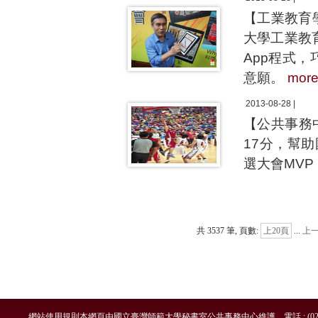
【工業教育
大學工業教
App程式
意願。
mor
2013-08-28 |
【公共事務
17分，幫
選大會MV
共 3537 筆, 頁數:
上20頁
...
上
網站使用規則
本網頁由國立臺灣師範大學秘書室公共事務中心維護 電話 : (02)7749-