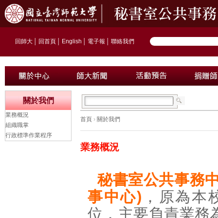
回師大
│
回首頁
│
English
│
電子報
│
聯絡我們
關於我們
業務概況
首頁
›
關於我們
組織職掌
行政標準作業程序
業務概況
秘書室公共事務中心(Ce
事中心)
，原為本
位，主要負責業務