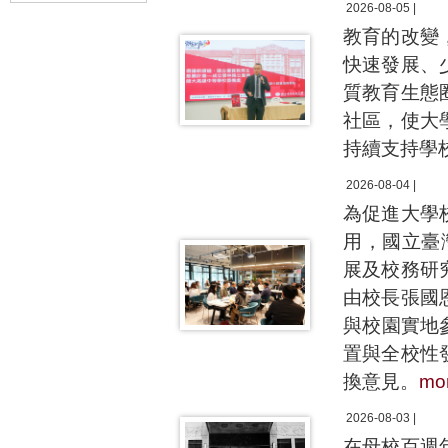
2026-08-05 |
教育的改變
快速發展、
質教育生態
社區，使大
持續支持學
2026-08-04 |
為促進大學
用，國立臺
展及校務研
由校長張國
與校園實地
置與全校性
換意見。
mo
2026-08-03 |
在母校百週