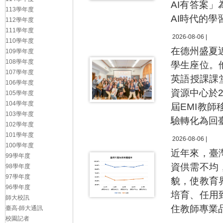
AI有答案
113學年度
AI時代的
112學年度
111學年度
2026-08-06 |
110學年度
在德州盛夏
109學年度
108學年度
學生座位。
107學年度
英語授課課
106學年度
資源中心於2
105學年度
104學年度
屆EMI教
103學年度
驗轉化為回
102學年度
101學年度
2026-08-06 |
100學年度
近年來，臺
99學年度
資供需不均
98學年度
97學年度
貌，使教育
96學年度
培育、任用
師大校訊
住教師專業
臺高‧師大通訊
校園記者