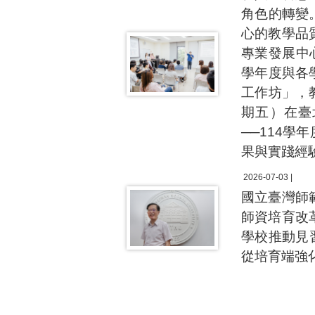
角色的轉變
心的教學品
專業發展中
學年度與各
工作坊」，
期五）在臺
──114
果與實踐經
2026-07-03 |
國立臺灣師
師資培育改
學校推動見
從培育端強