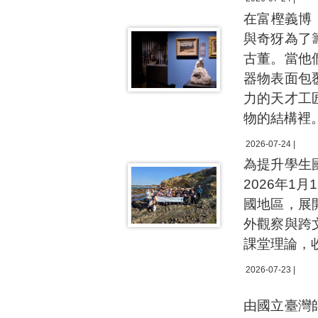
在富樫義博（
與奇犽為了
古董。當他
器物表面包
力的天才工
物的結構裡
2026-07-24 |
為提升學生
2026年1
國地區，展
外觀察與跨
課堂理論，
2026-07-23 |
由國立臺灣