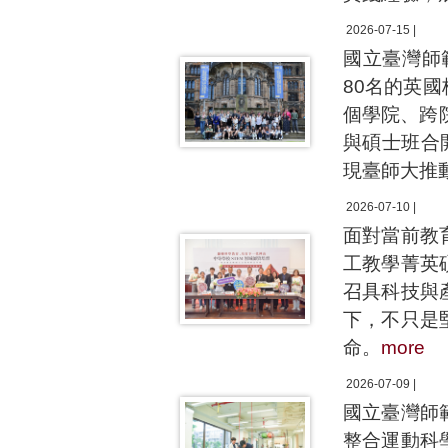
2026-07-15 |
國立臺灣師
80名的英
個學院、跨院
與碩士班合
現臺師大推
2026-07-10 |
面對當前教
工教學菁英
召具科技與
下，不只是
命。
more
2026-07-09 |
國立臺灣師
整合運動科