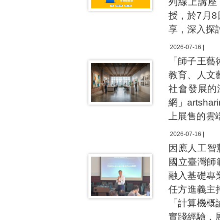
列線上講座
授，於7月
享，深入探
2026-07-16 |
「師子王藝
教育、人文
社會發展的
網」arts
上展售的雲
2026-07-16 |
因應人工智慧(
國立臺灣師
融入基礎專
任方進義主
「計算機概
實踐經驗，