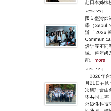
赴日本姊妹
2026-07-29 |
國立臺灣師範
學（Seoul 
辦「2026 韓國
Communi
設計等不同
域、跨年級
能。
more
2026-07-28 |
「2026
月21日在
次研討會由
學共同主辦，
外磁性科技
性薄膜、磁