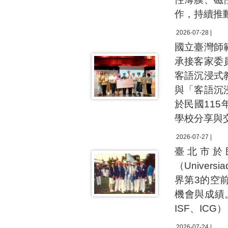
作，持續推
2026-07-28 |
國立臺灣師
承接客家委
客語沉浸式
與「客語沉
於民國11
學校分享與
2026-07-27 |
臺北市於民
（Unive
界第3的空
機會與成績
ISF、IC
2026-07-24 |