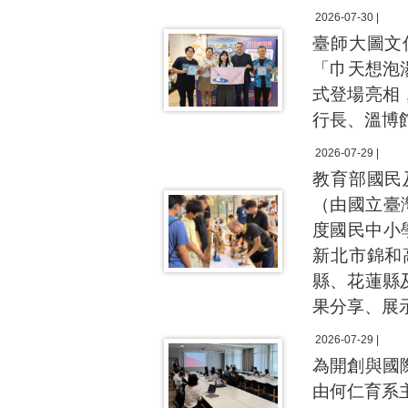
2026-07-30 |
臺師大圖文
「巾天想泡
式登場亮相
行長、溫博
2026-07-29 |
教育部國民
（由國立臺
度國民中小
新北市錦和
縣、花蓮縣
果分享、展
2026-07-29 |
為開創與國
由何仁育系主