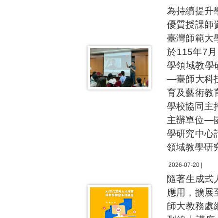
為持續提升
優質授課師
臺灣師範大
於115年
學領域教學
—臺師大科
育及藝術教
學校協同主
主辦單位—
學研究中心
領域教學研
2026-07-20 |
隨著生成式
應用，擴展
師大教務處