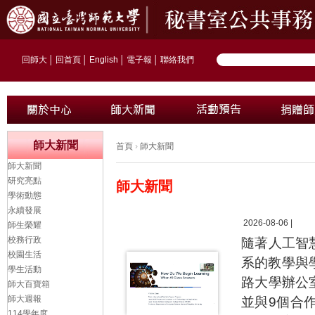
回師大
│
回首頁
│
English
│
電子報
│
聯絡我們
師大新聞
首頁
›
師大新聞
師大新聞
研究亮點
師大新聞
學術動態
永續發展
2026-08-06 |
師生榮耀
校務行政
隨著人工智
校園生活
系的教學與
學生活動
路大學辦公
師大百寶箱
師大週報
並與9個合
114學年度