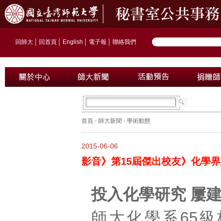
回師大
│
回首頁
│
English
│
電子報
│
聯絡我們
首頁
›
師大新聞
›
學術動態
2015-06-06
影音》第15屆傑出校友》化學界
投入化學研究 屢
師大化學系65