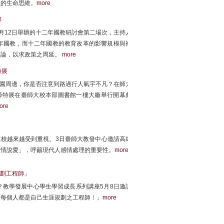
裡的生命思維。
more
解
月12日舉辦的十二年國教研討會第二場次，主持人
年國教，而十二年國教的教育改革的影響規模與複
討論，以求政策之周延。
more
特展
大校園周邊，你是否注意到路過行人氣宇不凡？在師大
師特展在臺師大校本部圖書館一樓大廳舉行開幕典
ore
院校越來越受到重視。3日臺師大教發中心邀請高雄
談情說愛」，呼籲現代人感情處理的重要性。
more
劃工程師」
？教學發展中心學生學習成長系列講座5月8日邀請
「每個人都是自己生涯規劃之工程師﹗」
more