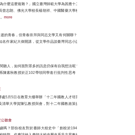
教，為什麼這麼複雜？」國立臺灣師範大學為因應十二
長曾志朗、佛光大學校長楊朝祥、中國醫藥大學校
向。
more
著易逝的青春，但青春崇拜與同志文學又有何關聯？5
知名作家紀大偉開講，從文學作品談臺灣同志小說
為閱聽人，如何面對眾多的訊息仍保有自我想法呢？
系陳素秋教授於正102帶領同學進行批判性思考，
言
處5月5日在教育大樓舉辦「十二年國教人才培育
及清華大學賀陳弘教授與會，對十二年國教政策提
定公聽會
歲嗎？部份校友對於臺師大校史中「創校於1946
等學校時期，也應該納入臺師大校史歷史系吳文星教授