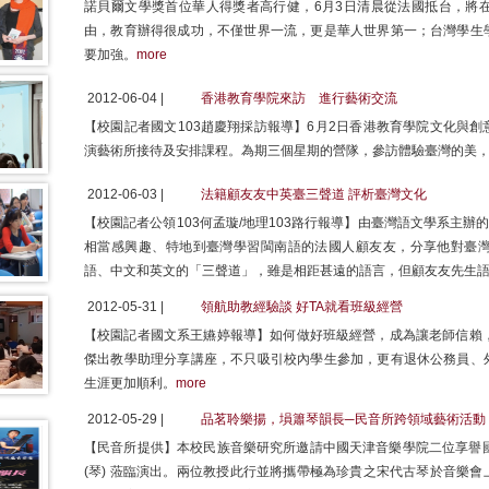
諾貝爾文學獎首位華人得獎者高行健，6月3日清晨從法國抵台，將
由，教育辦得很成功，不僅世界一流，更是華人世界第一；台灣學生
要加強。
more
2012-06-04 |
香港教育學院來訪 進行藝術交流
【校園記者國文103趙慶翔採訪報導】6月2日香港教育學院文化與
演藝術所接待及安排課程。為期三個星期的營隊，參訪體驗臺灣的美
2012-06-03 |
法籍顧友友中英臺三聲道 評析臺灣文化
【校園記者公領103何孟璇/地理103路行報導】由臺灣語文學系主辦
相當感興趣、特地到臺灣學習閩南語的法國人顧友友，分享他對臺
語、中文和英文的「三聲道」，雖是相距甚遠的語言，但顧友友先生
2012-05-31 |
領航助教經驗談 好TA就看班級經營
【校園記者國文系王嬿婷報導】如何做好班級經營，成為讓老師信賴，
傑出教學助理分享講座，不只吸引校內學生參加，更有退休公務員、
生涯更加順利。
more
2012-05-29 |
品茗聆樂揚，塤簫琴韻長─民音所跨領域藝術活動
【民音所提供】本校民族音樂研究所邀請中國天津音樂學院二位享譽國際
(琴) 蒞臨演出。兩位教授此行並將攜帶極為珍貴之宋代古琴於音樂