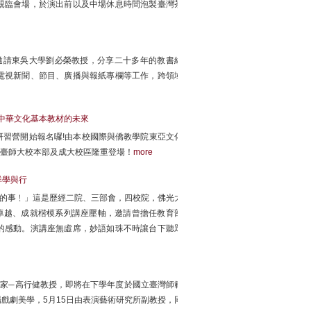
親臨會場，於演出前以及中場休息時間泡製臺灣茶
午邀請東吳大學劉必榮教授，分享二十多年的教書經
電視新聞、節目、廣播與報紙專欄等工作，跨領域
心中華文化基本教材的未來
習營開始報名囉!由本校國際與僑教學院東亞文化
在臺師大校本部及成大校區隆重登場！
more
祥學與行
會的事﹗」這是歷經二院、三部會，四校院，佛光大
卓越、成就楷模系列講座壓軸，邀請曾擔任教育部
的感動。演講座無虛席，妙語如珠不時讓台下聽眾
作家─高行健教授，即將在下學年度於國立臺灣師範
戲劇美學，5月15日由表演藝術研究所副教授，同