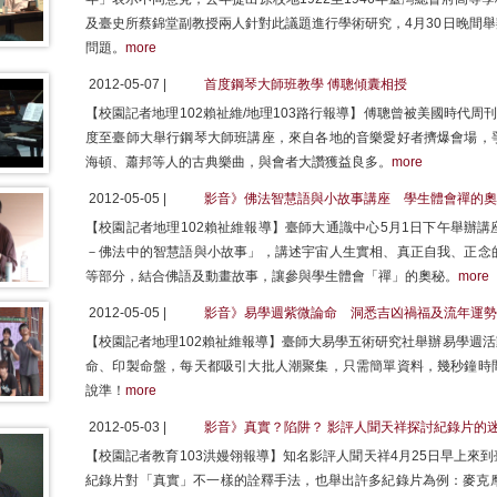
及臺史所蔡錦堂副教授兩人針對此議題進行學術研究，4月30日晚間
問題。
more
2012-05-07 |
首度鋼琴大師班教學 傅聰傾囊相授
【校園記者地理102賴祉維/地理103路行報導】傅聰曾被美國時代周
度至臺師大舉行鋼琴大師班講座，來自各地的音樂愛好者擠爆會場，
海頓、蕭邦等人的古典樂曲，與會者大讚獲益良多。
more
2012-05-05 |
影音》佛法智慧語與小故事講座 學生體會禪的奧
【校園記者地理102賴祉維報導】臺師大通識中心5月1日下午舉辦
－佛法中的智慧語與小故事」，講述宇宙人生實相、真正自我、正念
等部分，結合佛語及動畫故事，讓參與學生體會「禪」的奧秘。
more
2012-05-05 |
影音》易學週紫微論命 洞悉吉凶禍福及流年運勢
【校園記者地理102賴祉維報導】臺師大易學五術研究社舉辦易學週
命、印製命盤，每天都吸引大批人潮聚集，只需簡單資料，幾秒鐘時
說準！
more
2012-05-03 |
影音》真實？陷阱？ 影評人聞天祥探討紀錄片的
【校園記者教育103洪嫚翎報導】知名影評人聞天祥4月25日早上來
紀錄片對「真實」不一樣的詮釋手法，也舉出許多紀錄片為例：麥克摩爾1