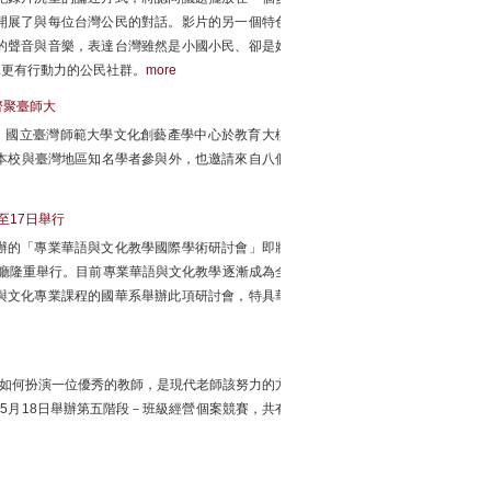
開展了與每位台灣公民的對話。影片的另一個特色
的聲音與音樂，表達台灣雖然是小國小民、卻是好
見更有行動力的公民社群。
more
齊聚臺師大
午，國立臺灣師範大學文化創藝產學中心於教育大樓
除本校與臺灣地區知名學者參與外，也邀請來自八個
至17日舉行
辦的「專業華語與文化教學國際學術研討會」即將
議廳隆重舉行。目前專業華語與文化教學逐漸成為全
與文化專業課程的國華系舉辦此項研討會，特具華
該如何扮演一位優秀的教師，是現代老師該努力的方
5月18日舉辦第五階段－班級經營個案競賽，共有