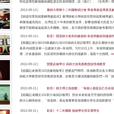
時也是果陀劇場藝術總監梁志民老師開課，談《逃亡》、《生死界》
2012-05-13 |
臺師大舉辦十二年國教研討會 學者專家提專業見
【師資培育與就業輔導處提供】臺灣師範大學師資培育與就業輔導處5
林陳涌處長指出，台灣近五十年來的教育改革，影響規模最大的是九
雜度可能都遠遠超過九年國教。因此，各方面的聲音都應該被考量與
2012-05-13 |
影音》隱居師大巷弄的建築師 朱祖明藝術與建築
【校園記者公領103林威皓/公領103張綺文採訪報導】漫步在臺師
巷弄內就隱居著一位建築大師─朱祖明。5月10日上午，朱祖明建築
禮，許多建築師、社區居民與臺師大師生到場參與，場面十分熱鬧。
m
2012-05-12 |
戀愛必修學分 高師大游美惠教授談情感教育
【校園記者教育103洪嫚翎報導】戀愛是門學問，情感教育在各大專
師範大學教育研究所教授游美惠，於教育大樓演講廳與聽眾們一同「
2012-05-11 |
影音》師大博士張德聰：「每個人都是自己生命規
【校園記者國文101郭力瑜採訪報導】 對於未來前途茫茫感到徬徨嗎
師大心輔系校友，「張老師」基金會董事長張德聰分享生涯規劃要領
2012-05-11 |
影音》十二年國教 接納學生而非選學生