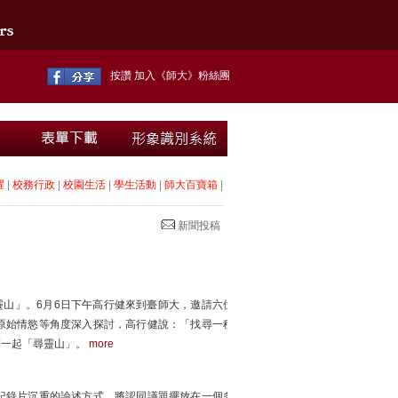
按讚 加入《師大》粉絲團
耀
|
校務行政
|
校園生活
|
學生活動
|
師大百寶箱
|
新聞投稿
靈山」。6月6日下午高行健來到臺師大，邀請六位
原始情慾等角度深入探討，高行健說：「找尋一種
師一起「尋靈山」。
more
紀錄片沉重的論述方式，將認同議題擺放在一個多