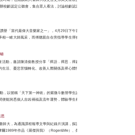
舉辦校齡認定公聽會，集合眾人看法，討論校齡認定
刊讚譽「當代最偉大音樂家之一」，4月29日下午首
爭相一睹大師風采，而傅聰親自在旁指導學生彈奏
秘
講座活動，邀請陳清俊教授分享「禪語．禪思．禪趣
的生活、憂悲苦惱轉化、改善人際關係及禪心體悟
活動，以號稱「天下第一神術」的紫微斗數替學生論
間便能洞悉個人吉凶禍福及流年運勢，體驗學生都
迷思
到臺師大，為通識課程報導文學與紀錄片演講，探討
989年作品《羅傑與我》（Roger&Me）、榮