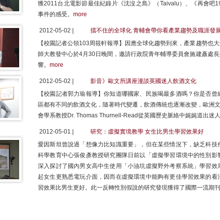
獲2011台北電影節最佳紀錄片《沈沒之島》（Taivalu）、《再會
事件的感受。
more
2012-05-02 |
擋不住的全球化 青輔會帶你看產業趨勢及職涯發
【校園記者公領103周筱軒報導】因應全球化趨勢到來，產業趨勢也
師大教發中心於4月30日晚間，邀請行政院青年輔導委員會施建矗處
響。
more
2012-05-02 |
影音》歐文所講座漫談英國迷人飲酒文化
【校園記者郭力瑜報導】你知道哪國家、民族喝最多酒嗎？你是否曾
區都有不同的飲酒文化，隨著時代變遷，飲酒傳統也逐漸改變，歐洲文化與
會學系教授Dr. Thomas Thurnell-Read從英國歷史脈絡中娓娓道
2012-05-01 |
研究：虛擬實境教學 女生比男生學習效果好
愛因斯坦曾說過「想像力比知識重要」，但在某些情況下，缺乏科技
科學教育中心張俊彥教授研究團隊日前以「虛擬學習環境中的性別影
深入探討了國內男女高中生使用「小油坑虛擬野外考察系統」學習效
起女生更熟悉電玩介面，因而在虛擬環境中能夠有更佳學習效果的看
習效果比男生更好。此一反轉性別假說的研究發現獲得了國際一流期