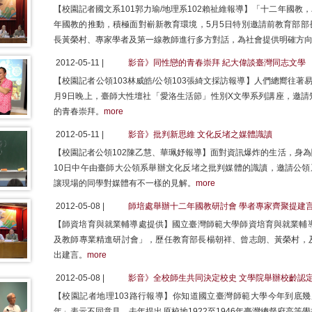
【校園記者國文系101郭力瑜/地理系102賴祉維報導】「十二年國
年國教的推動，積極面對嶄新教育環境，5月5日特別邀請前教育部部
長黃榮村、專家學者及第一線教師進行多方對話，為社會提供明確方
2012-05-11 |
影音》同性戀的青春崇拜 紀大偉談臺灣同志文學
【校園記者公領103林威皓/公領103張綺文採訪報導】人們總嚮往
月9日晚上，臺師大性壇社「愛洛生活節」性別X文學系列講座，邀請
的青春崇拜。
more
2012-05-11 |
影音》批判新思維 文化反堵之媒體識讀
【校園記者公領102陳乙慧、華珮妤報導】面對資訊爆炸的生活，身
10日中午由臺師大公領系舉辦文化反堵之批判媒體的識讀，邀請公領
讓現場的同學對媒體有不一樣的見解。
more
2012-05-08 |
師培處舉辦十二年國教研討會 學者專家齊聚提建
【師資培育與就業輔導處提供】國立臺灣師範大學師資培育與就業輔導
及教師專業精進研討會」，歷任教育部長楊朝祥、曾志朗、黃榮村，
出建言。
more
2012-05-08 |
影音》全校師生共同決定校史 文學院舉辦校齡認
【校園記者地理103路行報導】你知道國立臺灣師範大學今年到底幾
年」表示不同意見，去年提出原校地1922至1946年臺灣總督府高