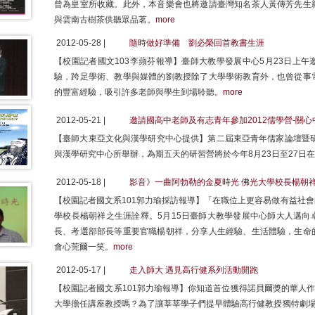
曾為皇室所收藏。此外，本音樂會也將邀請臺灣知名茶人黃傳芳先生
與雲南古樹茶供聽眾品茗。
more
2012-05-28 |
隨時做好準備 劉必榮回首教書生涯
【校園記者國文103李蘋芬報導】臺師大教學發展中心5月23日上
驗，跨足學術、教學與媒體的劉教授除了大學學術教育外，也曾從事
的豐富經驗，吸引許多老師與學生到場聆聽。
more
2012-05-21 |
邀請國高中老師及有志青年參加2012儒學營-關
【臺師大東亞文化與漢學研究中心提供】第二屆東亞青年儒家論壇暨研
與漢學研究中心所舉辦，為期五天的研習營將於今年8月23日至27日
2012-05-18 |
影音》一曲阿勃勒的金夏時光 佛光大學校長楊朝
【校園記者國文系101郭力瑜採訪報導】「在職位上更容易做有益社
學校長楊朝祥之生涯詮釋。5月15日臺師大教學發展中心師大人邁向
長、考選部部長等重要官職楊朝祥，分享人生經驗、生活體驗，生命
會心莞爾一笑。
more
2012-05-17 |
走入師大 遇見高行健系列活動開跑
【校園記者國文系101郭力瑜報導】你知道首位獲得諾貝爾獎的華人
大學擔任講座教授嗎？為了讓莘莘學子們提早體驗高行健教授獨特劇場