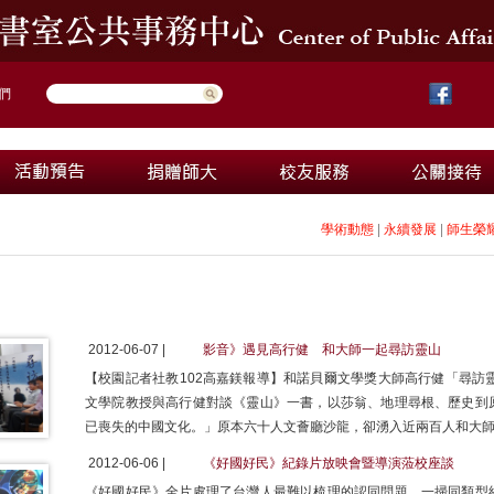
們
學術動態
|
永續發展
|
師生榮
2012-06-07 |
影音》遇見高行健 和大師一起尋訪靈山
【校園記者社教102高嘉鎂報導】和諾貝爾文學獎大師高行健「尋訪
文學院教授與高行健對談《靈山》一書，以莎翁、地理尋根、歷史到
已喪失的中國文化。」原本六十人文薈廳沙龍，卻湧入近兩百人和大
2012-06-06 |
《好國好民》紀錄片放映會暨導演蒞校座談
《好國好民》全片處理了台灣人最難以梳理的認同問題，一掃同類型