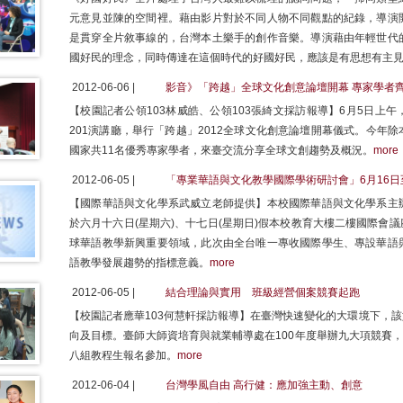
元意見並陳的空間裡。藉由影片對於不同人物不同觀點的紀錄，導演
是貫穿全片敘事線的，台灣本土樂手的創作音樂。導演藉由年輕世代
國好民的理念，同時傳達在這個時代的好國好民，應該是有思想有主
2012-06-06 |
影音》「跨越」全球文化創意論壇開幕 專家學者
【校園記者公領103林威皓、公領103張綺文採訪報導】6月5日上
201演講廳，舉行「跨越」2012全球文化創意論壇開幕儀式。今年
國家共11名優秀專家學者，來臺交流分享全球文創趨勢及概況。
more
2012-06-05 |
「專業華語與文化教學國際學術研討會」6月16日
【國際華語與文化學系武威立老師提供】本校國際華語與文化學系主
於六月十六日(星期六)、十七日(星期日)假本校教育大樓二樓國際會
球華語教學新興重要領域，此次由全台唯一專收國際學生、專設華語
語教學發展趨勢的指標意義。
more
2012-06-05 |
結合理論與實用 班級經營個案競賽起跑
【校園記者應華103何慧軒採訪報導】在臺灣快速變化的大環境下，
向及目標。臺師大師資培育與就業輔導處在100年度舉辦九大項競賽，
八組教程生報名參加。
more
2012-06-04 |
台灣學風自由 高行健：應加強主動、創意