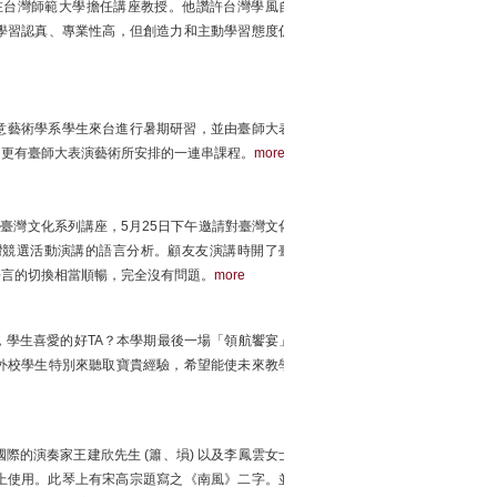
在台灣師範大學擔任講座教授。他讚許台灣學風自
學習認真、專業性高，但創造力和主動學習態度仍
創意藝術學系學生來台進行暑期研習，並由臺師大表
，更有臺師大表演藝術所安排的一連串課程。
more
的臺灣文化系列講座，5月25日下午邀請對臺灣文化
灣競選活動演講的語言分析。顧友友演講時開了臺
語言的切換相當順暢，完全沒有問題。
more
學生喜愛的好TA？本學期最後一場「領航饗宴」
外校學生特別來聽取寶貴經驗，希望能使未來教學
的演奏家王建欣先生 (簫、塤) 以及李鳳雲女士
會上使用。此琴上有宋高宗題寫之《南風》二字。並