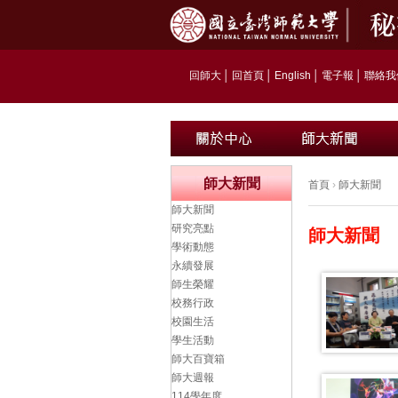
回師大
│
回首頁
│
English
│
電子報
│
聯絡我
師大新聞
首頁
›
師大新聞
師大新聞
研究亮點
師大新聞
學術動態
永續發展
師生榮耀
校務行政
校園生活
學生活動
師大百寶箱
師大週報
114學年度