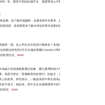
吧1999》等，展現不同的拍攝手法，透露導演心中對
展
大受改變。為了解市場趨勢，並避免青年失業率，臺
長到場演講，使來賓更加了解全球化對青年就業的影
經納悶「酒」在人們生活中扮演什麼角色？各個地
觀光研究所4月25日邀請英國Coventry大學社
出迷人的飲酒文化。
more
作為媒介的知識確實難以想像。國立臺灣師範大學
響」為題刊登在「英國教育科技期刊」的論文，便
果上的差異。研究指出，一般認為高中男生因為比
法並不成立；相反地，高中女生在虛擬環境中的學
刊的肯定。
more