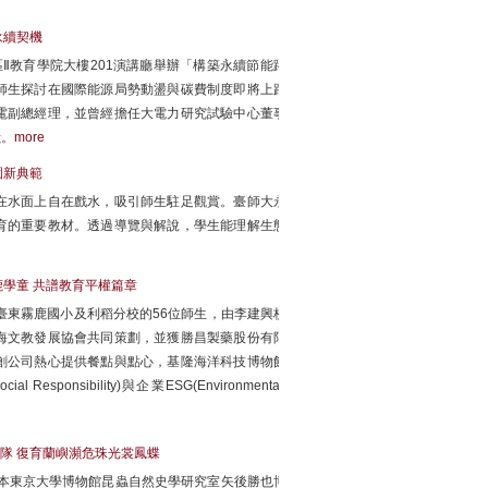
永續契機
區Ⅱ教育學院大樓201演講廳舉辦「構築永續節能躍
師生探討在國際能源局勢動盪與碳費制度即將上路
電副總經理，並曾經擔任大電力研究試驗中心董事
獻。
more
園新典範
在水面上自在戲水，吸引師生駐足觀賞。臺師大永
育的重要教材。透過導覽與解說，學生能理解生態
學童 共譜教育平權篇章
自臺東霧鹿國小及利稻分校的56位師生，由李建興校
海文教發展協會共同策劃，並獲勝昌製藥股份有限
創公司熱心提供餐點與點心，基隆海洋科技博物館
sponsibility)與企業ESG(Environmental,
隊 復育蘭嶼瀕危珠光裳鳳蝶
日本東京大學博物館昆蟲自然史學研究室矢後勝也博