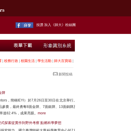
按讚 加入《師大》粉絲團
耀
|
校務行政
|
校園生活
|
學生活動
|
師大百寶箱
|
新聞投稿
金牌
g Inventors，簡稱IEYI）於7月26日至30日在北京舉行。
品參賽，最終勇奪8面金牌、7面銀牌、13面銅牌及
達82.4%，成果亮眼。
more
浸式探索從實作到野外考察 點燃科學夢想
探究能力，國立臺灣師範大學科學教育中心於7月