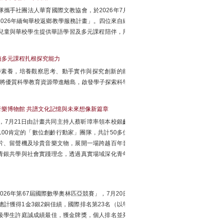
攜手社團法人華育國際文教協會，於2026年7月
2026年緬甸華校返鄉教學服務計畫」。四位來自緬
兒童與華校學生提供華語學習及多元課程陪伴，用
藉多元課程扎根探究能力
學素養，培養觀察思考、動手實作與探究創新的能
，將優質科學教育資源帶進離島，啟發學子探索科學
音樂博物館 共譜文化記憶與未來想像新篇章
，7月21日由計畫共同主持人蔡昕璋率領本校銀齡
00肯定的「數位創齡行動家」團隊，共計50多位
片、留聲機及珍貴音樂文物，展開一場跨越百年音
青銀共學與社會實踐理念，透過真實場域深化青年
26年第67屆國際數學奧林匹亞競賽」，7月20日
總計獲得1金3銀2銅佳績，國際排名第23名（以學
級學生許庭誠成績最佳，獲金牌獎，個人排名並列