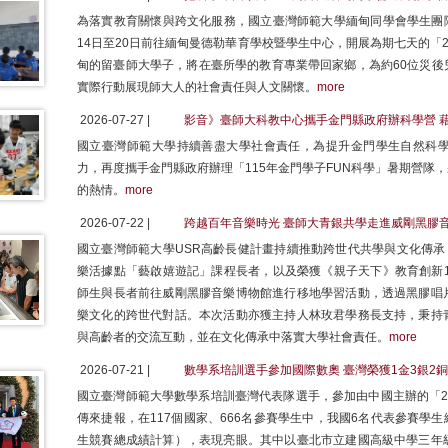
為落實教育關懷與跨文化服務，國立臺灣師範大學緬甸同學會學生團隊
14日至20日前往緬甸曼德勒華育學校暨學生中心，開展為期七天的「
甸的留臺師大學子，將在臺所學的教育專業帶回家鄉，為約60位災後
實際行動展現師大人的社會責任與人文關懷。
more
2026-07-27 |
影音》臺師大科教中心攜手金門縣政府辦科學營 
國立臺灣師範大學持續善盡大學社會責任，為提升金門學生自然科
力，再度攜手金門縣政府辦理「115年金門學子FUN科學」暑期營隊
的熱情。
more
2026-07-22 |
跨越百年音樂時光 臺師大青銀共學走進威剛黑膠
國立臺灣師範大學USR高齡長健計畫持續推動跨世代共學與文化傳承
樂活據點「藝啟嬉遊記」課程長者，以及榮獲《親子天下》教育創新1
師生與長者前往威剛黑膠音樂博物館進行移地學習活動，透過黑膠唱
樂文化的跨世代對話。本次活動亦獲主持人林玫君學務長支持，秉持
與高齡者的交流互動，並在文化傳承中落實大學社會責任。
more
2026-07-21 |
數學系培訓選手參加國際數奧 臺灣榮獲1金3銀2銅
國立臺灣師範大學數學系培訓臺灣代表隊選手，參加由中國主辦的「20
傳來捷報，在117個國家、666名參賽學生中，我國6名代表參賽學生
生競賽總成績計算），表現亮眼。其中以臺北市立建國高級中學三年