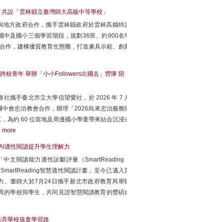
 共設「雲林縣立臺灣師大高級中等學校」
與地方政府合作，攜手雲林縣政府於雲林高鐵特定
中及國小三個學習階段，規劃36班、約900名學
手合作，建構優質教育生態圈，打造兼具示範、創新
年 舉辦「小小Followers出國去」營隊 陪
手臺北市立大學信望愛社，於 2026 年 7 月
雅爾中會忠治教會合作，辦理「2026烏來忠治服務隊
志工，為約 60 位當地及周邊國小學童帶來結合沉浸式
。
more
成 AI適性閱讀提升學生理解力
閱讀能力適性診斷評量（SmartReading，
artReading智慧適性閱讀計畫」至今已邁入第
力。臺師大於7月24日攜手新北市政府教育局舉辦
表現優異的學校與學生，共同見證智慧閱讀教育的豐碩成
點亮華校孩童學習路