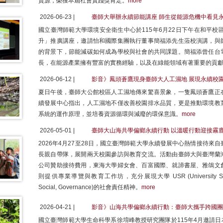
資源，榮獲本屆社會實踐獎肯定。
more
2026-06-23 |
臺師大舉辦永續節能講座 師生從能源危機中看見
國立臺灣師範大學環境安全衛生中心於115年6月22日下午在和平校
升」推廣講座，邀請怡和國際集團執行董事簡福添先生蒞校演講，與
的背景下，節能減碳如何成為學校與社會的共同課題。簡福添曾任台
長，在能源產業擁有豐富的實務經驗，以及在綠能領域有著重要的貢
2026-06-12 |
影音》鳳頭蒼鷹現身臺師大人工濕地 展現永續校
夏日午後，臺師大公館校區人工濕地傳來驚喜景象，一隻鳳頭蒼鷹正
續發展中心指出，人工濕地不僅改善校園排水品質，更是推動環境教
系統的運作原理，並培養資源循環與減廢的環保意識。
more
2026-05-01 |
臺師大山海共學偏鄉永續行動 以溫暖行動迎接霧鹿
2026年4月27至28日，國立臺灣師範大學永續發展中心熱情接待來
長親自帶隊，展開兩天校園參訪與教育交流。活動由臺師大與臺灣蘭
公司贊助接待費用，東海大學婦女會、百富國際、就諦書屋、雅鴿文
則提供專業導覽與教育工作坊，充分展現大學 USR (University Social Re
Social, Governance)的社會責任精神。
more
2026-04-21 |
影音》山海共學偏鄉永續行動：臺師大攜手跨國團
國立臺灣師範大學生命科學系徐堉峰教授研究團隊於115年4月邀請