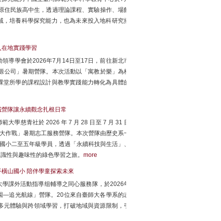
的原住民族高中生，透過理論課程、實驗操作、場館
域，培養科學探究能力，也為未來投入地科研究播
入在地實踐學習
導學會於2026年7月14日至17日，前往新北市
能源公司」暑期營隊。本次活動以「寓教於樂」為核
課堂所學的課程設計與教學實踐能力轉化為具體的
域營隊讓永續觀念扎根日常
於 2026 年 7 月 28 日至 7 月 31 日
球保衛大作戰」暑期志工服務營隊。本次營隊由歷史系一
 位國小二至五年級學員，透過「永續科技與生活」、
知識性與趣味性的綠色學習之旅。
more
手橫山國小 陪伴學童探索未來
學課外活動指導组輔導之同心服務隊，於2026年
樂園—追光航線」營隊。20位來自臺師大各學系的志
多元體驗與跨領域學習，打破地域與資源限制，引