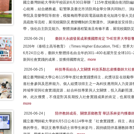
國立臺灣師範大學和平校區於6月30日舉辦「115年度校園自衛消防
心統籌，結合總務處、駐警隊及臺北市消防局金華分隊共同執行。演
學院及音樂學院等館舍，模擬梅雨季節因電器線路老化短路引發火災
員疏散等流程，展現校園防災應變機制的完整運作。演練後並安排防
帶，強化自主防災能力。整體演練過程緊湊且有條不紊，展現校園防
2026-06-26 |
臺師大永續發展成果獲國際肯定 THE世界大學影
2026年《泰晤士高等教育》（Times Higher Education, THE）世界大學影響
6月24日公布，臺師大整體排名由去年的301–400名躍升至全球10
新與社會實踐的成果，並獲得國際肯定。
more
2026-06-25 |
科技專長結合人文關懷 科技系顏志凌獲臺師大社
國立臺灣師範大學公布115學年度社會實踐獎得主，此獎項旨在鼓勵
進社會參與及思辨能力。個人組獎項得主之一為科技應用與人力資源
跨域學習與社會實踐資源，結合科技專業與人文關懷，投入高齡照護
神。此次獲獎，不僅是對其長期投入社會實踐成果的肯定，也展現
more
2026-06-24 |
陪伴教師成長、關懷原鄉教育 華語系林姿均獲臺
國立臺灣師範大學於6月5日公布114學年度「社會實踐獎」得主，
務的學生。華語文教學系碩士班學生林姿均，因持續陪伴基層教師專