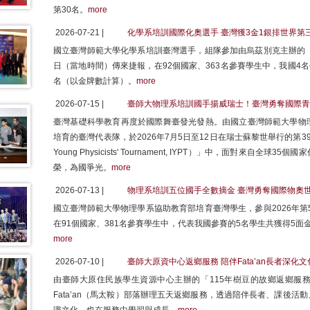
第30名。
more
2026-07-21 |
化學系培訓國際化奧選手 臺灣獲3金1銀排世界第
國立臺灣師範大學化學系培訓臺灣選手，組隊參加由烏茲別克主辦的「2
日（當地時間）傳來捷報，在92個國家、363名參賽學生中，我國4
名（以金牌數計算）。
more
2026-07-15 |
臺師大物理系培訓國手揚威瑞士！臺灣勇奪國際青
臺灣基礎科學教育再度於國際舞臺發光發熱。由國立臺灣師範大學物
培育的臺灣代表隊，於2026年7月5日至12日在瑞士蘇黎世舉行的第39屆「
Young Physicists' Tournament, IYPT）」中，面對來
榮，為國爭光。
more
2026-07-13 |
物理系培訓五位國手全數摘金 臺灣勇奪國際物奧
國立臺灣師範大學物理學系協助教育部培育臺灣學生，參與2026年第
在91個國家、381名參賽學生中，代表我國參賽的5名學生共獲得5
more
2026-07-10 |
臺師大原資中心返鄉服務 陪伴Fata’an長者深化
由臺師大原住民族學生資源中心主辦的「115年樹豆的故鄉返鄉服務
Fata’an（馬太鞍）部落辦理五天返鄉服務，透過陪伴長者、課後