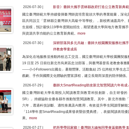
2026-07-30 |
影音》臺師大攜手雲林縣政府打造公立教育新典範
國立臺灣師範大學持續發揮臺灣師資培育龍頭大學的專業能量，深化
區共同設立「雲林縣立臺灣師大高級中等學校」，新校將涵蓋高中、國
生規模，預計最快119學年度開始招生，期望透過大學與地方教育攜
與資源共享功能的公立教育新典範。
more
2026-07-30 |
深耕部落與多元共融：臺師大校園團契服務社攜手跨校青
伴教會學童成長
為深化在地服務並推動跨校志工交流，國立臺灣師範大學校園團契服務社攜
19 日至 25 日前往新北市烏來區忠治部落，與臺灣基督長老教會泰
——小小Followers出國去」暑期營隊。活動集結 25 位跨校大學生
戲劇、手作與國際文化體驗的豐富課程，建立長期而深度的陪伴關係
2026-07-29 |
臺師大SmartReading助攻新北智慧閱讀六年有
國立臺灣師範大學長期投入閱讀教育與教育科技創新，自主研發的「中文
SR）」持續協助全臺各縣市推動智慧閱讀教育。其中，新北市推動「Sm
六年，透過科技診斷、適性推薦及AI應用，有效提升學生閱讀理解能
「114學年度SmartReading成果發表暨頒獎典禮」，表揚閱讀
果。
more
2026-07-27 |
把所學帶回家鄉！臺灣師大緬甸同學會返鄉教學 