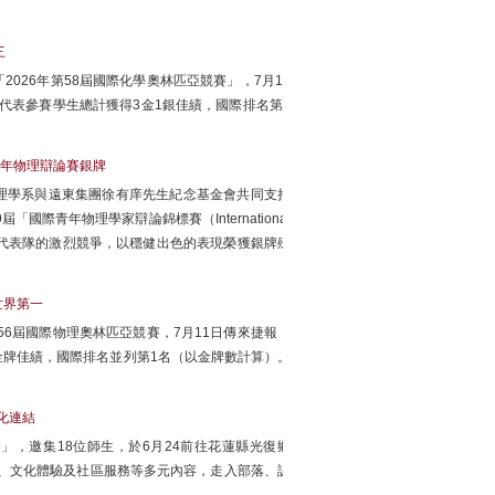
三
026年第58屆國際化學奧林匹亞競賽」，7月18
名代表參賽學生總計獲得3金1銀佳績，國際排名第3
年物理辯論賽銀牌
理學系與遠東集團徐有庠先生紀念基金會共同支持
國際青年物理學家辯論錦標賽（International
自全球35個國家代表隊的激烈競爭，以穩健出色的表現榮獲銀牌殊
世界第一
56屆國際物理奧林匹亞競賽，7月11日傳來捷報，
面金牌佳績，國際排名並列第1名（以金牌數計算）。
文化連結
」，邀集18位師生，於6月24前往花蓮縣光復鄉
活動、文化體驗及社區服務等多元內容，走入部落、認