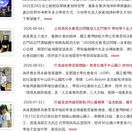
20日至24日在公館校區舉辦暑假研習營，邀集全臺具地球科學興趣
參訪與野外考察等多元學習方式，引領學生深入探索地球科學五大領
下希望種子。
more
2026-08-04 |
公領系民生教育訪問隊深入石門實中 帶領學子走
為落實走入地方、服務社會的精神，國立臺灣師範大學公民教育與活動領
石門區石門實驗國中舉辦為期四天的「2026民生教育訪問隊—未來
心目標，期望打破城鄉資源差距，帶領偏鄉國中生走出傳統教室，將
社會回饋行動，陪伴孩子在在地環境中學習與探索自我。
more
2026-08-03 |
打造綠色學習新體驗！慈青社攜手中山國小 跨領
為呼應全球永續發展趨勢，並實踐大學社會責任（USR），國立臺灣師範大學慈青社
前往基隆市中山區中山國民小學，舉辦「Let's Bloom! 皮克敏地
年級周家榆同學擔任總召集人，帶領14位臺師大志工夥伴，陪伴 30
「環境永續與保護」及「人文素養與思辨」三大主軸，展開一場兼具
2026-07-31 |
打破資源夾縫與限制 同心服務隊「追光航線」攜
為落實關懷高教育需求地區學童並傳遞教育服務價值，國立臺灣師範大
7月17日至25日前往新竹縣橫山鄉橫山國小，舉辦第19屆「夏日心
工，透過為期五天的正式營期與高品質陪伴，陪伴30位國小學童進行
導孩子從做中學、展現自我。
more