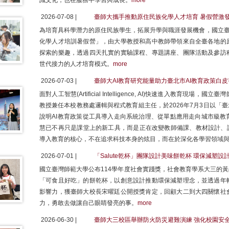
識文化，也在服務中學習與成長。
more
2026-07-08 |
臺師大攜手推動原住民族化學人才培育 暑假營激
為培育具科學潛力的原住民族學生，拓展升學與職涯發展機會，國立臺
化學人才培訓暑假營」，由大學教授和高中教師帶領來自全臺各地的
探索的樂趣，透過四天扎實的實驗課程、專題講座、團隊活動及參訪
世代接力的人才培育模式。
more
2026-07-03 |
臺師大AI教育研究能量助力臺北市AI教育政策白皮
面對人工智慧(Artificial Intelligence, AI)快速進入教
教授兼任本校教務處邏輯與程式教育組主任，於2026年7月3日以「
說明AI教育政策從工具導入走向系統治理、從單點應用走向城市級教
慧已不再只是課堂上的新工具，而是正在改變教師備課、教材設計、評
導入教育的核心，不在追求科技本身的炫目，而在於深化各學習領域
2026-07-01 |
「Salute乾杯」團隊設計美味餅乾杯 環保減塑
國立臺灣師範大學公布114學年度社會實踐獎，社會教育學系大三的黃品
「可食且好吃」的餅乾杯，以創意設計推動環保減塑理念，並透過年
影響力，獲臺師大校長宋曜廷公開授獎肯定，回顧大二到大四關懷社
力，勇敢去做讓自己眼睛發亮的事。
more
2026-06-30 |
臺師大三校區舉辦防火防災避難演練 強化校園安