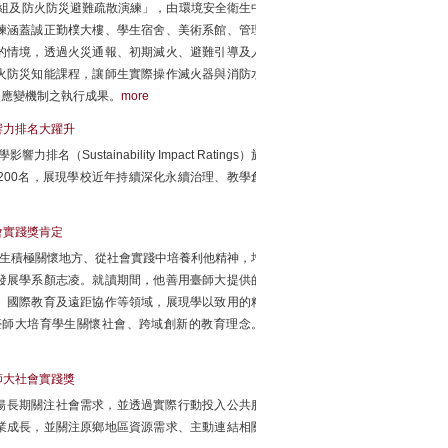
編組及防火防災避難疏散演練」，由環境安全衛生中
練涵蓋誠正勤樸大樓、學生宿舍、美術系館、管理
的情境，透過火災通報、初期滅火、避難引導及人
火防災知能課程，讓師生實際操作滅火器與消防水
災應變機制之執行成果。
more
響力排名大躍升
力排名（Sustainability Impact Ratings）於
1–200名，展現學校近年持續深化永續治理、教學創
會實踐獎肯定
學生積極關懷地方、從社會實踐中培養利他精神，增
發展學系顏志凌。就讀期間，他善用臺師大提供的
、國際教育及遠距協作等領域，展現學以致用的精
臺師大培育學生關懷社會、跨域創新的教育理念。
師大社會實踐獎
表揚長期關注社會需求，並透過實際行動投入公共服
業成長，並關注原鄉地區資源需求、主動連結相關