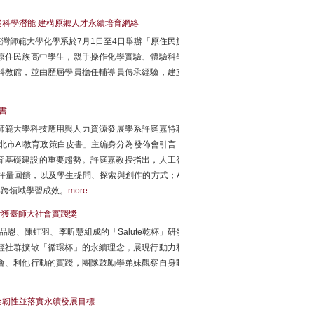
發科學潛能 建構原鄉人才永續培育網絡
灣師範大學化學系於7月1日至4日舉辦「原住民族
原住民族高中學生，親手操作化學實驗、體驗科學
科教館，並由歷屆學員擔任輔導員傳承經驗，建立
書
育現場，國立臺灣師範大學科技應用與人力資源發展學系許庭嘉特聘
臺北市AI教育政策白皮書」主編身分為發佈會引言，
育基礎建設的重要趨勢。許庭嘉教授指出，人工智
量回饋，以及學生提問、探索與創作的方式；AI
與跨領域學習成效。
more
設計獲臺師大社會實踐獎
恩、陳虹羽、李昕慧組成的「Salute乾杯」研發
輕社群擴散「循環杯」的永續理念，展現行動力和
會、利他行動的實踐，團隊鼓勵學弟妹觀察自身動
全韌性並落實永續發展目標