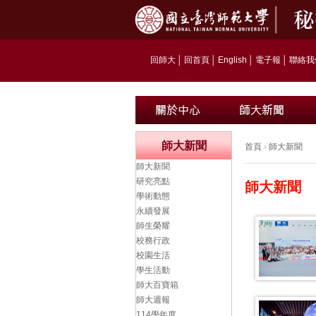
回師大
│
回首頁
│
English
│
電子報
│
聯絡我
師大新聞
首頁
›
師大新聞
師大新聞
研究亮點
師大新聞
學術動態
永續發展
師生榮耀
校務行政
校園生活
學生活動
師大百寶箱
師大週報
114學年度