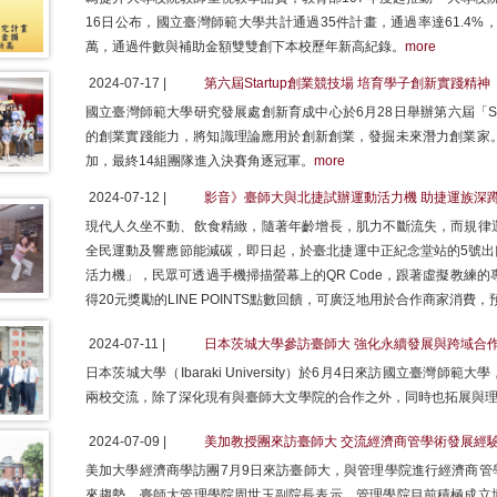
16日公布，國立臺灣師範大學共計通過35件計畫，通過率達61.4%，
萬，通過件數與補助金額雙雙創下本校歷年新高紀錄。
more
2024-07-17 |
第六屆Startup創業競技場 培育學子創新實踐精神
國立臺灣師範大學研究發展處創新育成中心於6月28日舉辦第六屆「St
的創業實踐能力，將知識理論應用於創新創業，發掘未來潛力創業家。
加，最終14組團隊進入決賽角逐冠軍。
more
2024-07-12 |
影音》臺師大與北捷試辦運動活力機 助捷運族深
現代人久坐不動、飲食精緻，隨著年齡增長，肌力不斷流失，而規律
全民運動及響應節能減碳，即日起，於臺北捷運中正紀念堂站的5號出
活力機」，民眾可透過手機掃描螢幕上的QR Code，跟著虛擬教練的
得20元獎勵的LINE POINTS點數回饋，可廣泛地用於合作商家消
2024-07-11 |
日本茨城大學參訪臺師大 強化永續發展與跨域合
日本茨城大學（Ibaraki University）於6月4日來訪國立臺
兩校交流，除了深化現有與臺師大文學院的合作之外，同時也拓展與
2024-07-09 |
美加教授團來訪臺師大 交流經濟商管學術發展經
美加大學經濟商學訪團7月9日來訪臺師大，與管理學院進行經濟商管
來趨勢。臺師大管理學院周世玉副院長表示，管理學院目前積極成立