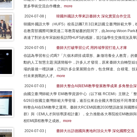
更多學術交流合作機會。
more
2024-07-08 |
韓國外國語大學來訪臺師大 深化實質合作交流
韓國外國語大學（HUFS）校長訪團7月3日來訪國立臺灣師範大學
在教育部國際司陳奕達二等教育秘書的陪同下，由Jeong-Woon Park
表達了對於去年宋副校長訪問HUFS的感謝，並討論學生交換現況及
2024-07-05 |
臺師大打破學習公式 用跨域學習打造人才庫
你認為學習有公式嗎?「六個木鐸排成環形、象徵培養全人教育」的臺灣
勳的人工智慧主題演講簡報中，許多人才發現，原來臺師大自轉型綜
場的最後一哩訓練，已和許多企業展開合作，包含輝達、台積電、技嘉
付未來挑戰的人才。
more
2024-07-03 |
臺師大整合AI與EMI教學發展教學成果 多角整合
由國立臺灣師範大學 EMI教學資源中心（以下稱 RCEMI）主辦之「
6/26日假國立臺灣師範大學登場，逾百位來自全國大專院校不同專業
時整合AI在EMI教學之運用。臺師大RCEMI因應2030雙語政策與國
群》與《EMI人才與領導課程計畫》，全力推動各大專院校EMI教師
校EMI課程教學之成效。
more
2024-07-03 |
臺師大出訪德國與奧地利頂尖大學 深化國際交流