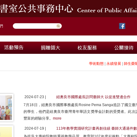
們
學術動態
|
永續發展
|
師生榮
2024-07-23 |
紐奧良市國際處長訪問臺師大 以促進雙邊合作
7月18日，紐奧良市國際事務處長Rosine Pema Sanga造訪
的學生，他們是紐奧良市臺灣青年華語文獎學金計劃的受獎者。此次
豐富的經驗分享。
more
2024-07-19 |
113年教學實踐研究計畫再創佳績 臺師大通過件
為提升大專校院教師重視教學品質，教育部107年度起推動「大專校院