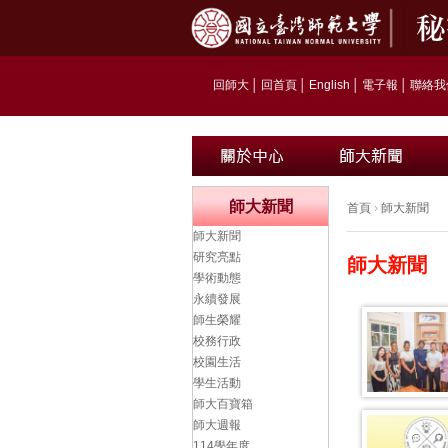
回師大
│
回首頁
│
English
│
電子報
│
聯絡我
師大新聞
首頁
›
師大新聞
師大新聞
研究亮點
師大新聞
學術動態
永續發展
師生榮耀
校務行政
校園生活
學生活動
師大百寶箱
師大週報
114學年度