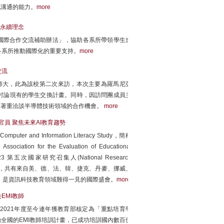
化溝通的能力。
more
永續理念
國際合作交流補助辦法」，協助各系所帶領學生進
各系所推動國際化的重要支持。
more
交流
3日來訪臺師大，此為該校第二次來訪，本次主要為羅馬尼亞
討論現有的學生交換計畫。同時，因訪問團成員主
，著重洽談半導體技術領域的合作機會。
more
者官員 聚焦未來AI教育趨勢
 and Information Literacy Study，簡稱
on for the Evaluation of Educational
23 第五次國家研究召集人(National Research
辦歡迎晚宴，共有來自美、德、法、韓、捷克、丹麥、挪威、
席，是資訊科技教育領域難得一見的國際盛會。
more
EMI教師
021年度至今連年獲教育部核定為「重點培育學
動全國的EMI教師培訓計畫，已成功培訓國內數百位