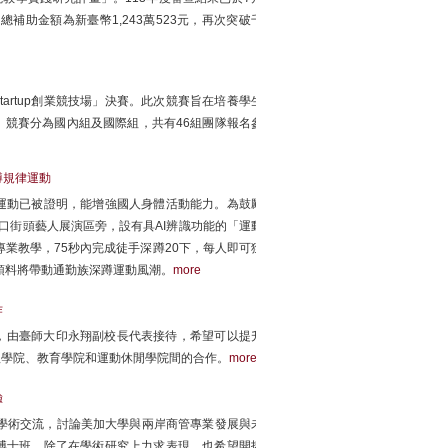
總補助金額為新臺幣1,243萬523元，再次突破千
artup創業競技場」決賽。此次競賽旨在培養學生
競賽分為國內組及國際組，共有46組團隊報名參
蹲規律運動
運動已被證明，能增強國人身體活動能力。為鼓勵
口街頭藝人展演區旁，設有具AI辨識功能的「運動
專業教學，75秒內完成徒手深蹲20下，每人即可獲
費，預料將帶動通勤族深蹲運動風潮。
more
作
灣師範大學，由臺師大印永翔副校長代表接待，希望可以提升
理學院、教育學院和運動休閒學院間的合作。
more
驗
學術交流，討論美加大學與兩岸商管專業發展與未
博士班，除了在學術研究上力求表現，也希望開拓