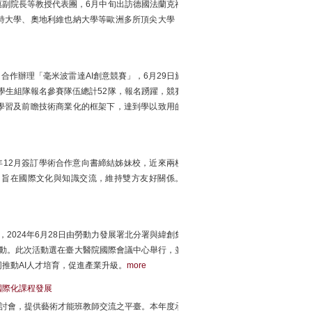
副院長等教授代表團，6月中旬出訪德國法蘭克福
特大學、奧地利維也納大學等歐洲多所頂尖大學，
作辦理「毫米波雷達AI創意競賽」，6月29日於
學生組隊報名參賽隊伍總計52隊，報名踴躍，競賽
學習及前瞻技術商業化的框架下，達到學以致用的
年12月簽訂學術合作意向書締結姊妹校，近來兩校
，旨在國際文化與知識交流，維持雙方友好關係。
，2024年6月28日由勞動力發展署北分署與緯創集
牌活動。此次活動選在臺大醫院國際會議中心舉行，並
推動AI人才培育，促進產業升級。
more
國際化課程發展
研討會，提供藝術才能班教師交流之平臺。本年度承