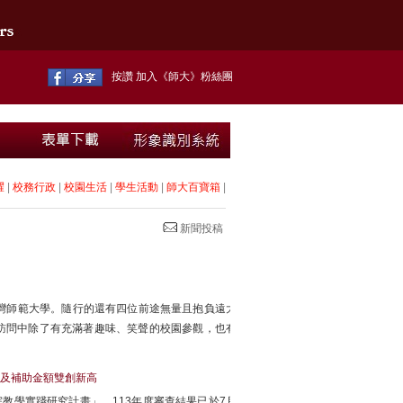
按讚 加入《師大》粉絲團
耀
|
校務行政
|
校園生活
|
學生活動
|
師大百寶箱
|
新聞投稿
了國立臺灣師範大學。隨行的還有四位前途無量且抱負遠大
訪問中除了有充滿著趣味、笑聲的校園參觀，也有
數及補助金額雙創新高
教學實踐研究計畫」。113年度審查結果已於7月