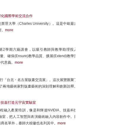
深化國際學術交流合作
（Charles University）。這是中歐最古
府。
more
度第2學期六藝講會，以吸引教師與教學助理投入
能量、確保(Ensure)教學品質、擴展(Extend)教學深
時代意義。
more
舉行「台北・名古屋版畫交流展」。這次展覽匯聚了
示了兩地藝術家對版畫藝術的深刻理解和創新詮釋。
、技嘉打造元宇宙實驗室
融入產業培訓，像是和輝達NVIDIA、技嘉科技
實驗室，把人工智慧與表演藝術融入內容創作中。日
廠商名單外，臺師大校徽也名列其中。
more