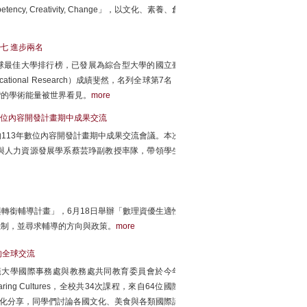
ency, Creativity, Change」，以文化、素養、創
第七 進步兩名
近日發表全球最佳大學排行榜，已發展為綜合型大學的國立臺
ational Research）成績斐然，名列全球第7名，
灣的學術能量被世界看見。
more
數位內容開發計畫期中成果交流
113年數位內容開發計畫期中成果交流會議。本次
與人力資源發展學系蔡芸琤副教授率隊，帶領學生
轉銜輔導計畫」，6月18日舉辦「數理資優生適性
機制，並尋求輔導的方向與政策。
more
的全球交流
範大學國際事務處與教務處共同教育委員會於今年
es Sharing Cultures，全校共34次課程，來自64位國際
文化分享，同學們討論各國文化、美食與各類國際議