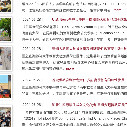
繼2023「3C‧藝群人」辦理年度研討會「4C x藝‧群‧人：Culture, Compet
意、改變聚焦藝術才能班課程與教學之核心，落實課綱內涵。
more
2024-06-28 |
U.S. News全球大學排行榜 臺師大教育領域全球
《美國新聞與全球報導》（U.S. News & World Report）
灣師範大學，在長期耕耘的教育與教育研究學科（Education and Educ
與牛津大學、倫敦大學學院同時躋身於教育領域世界前十名，也讓臺
2024-06-28 |
臺師大教育大數據微學程團隊亮相 教育部113年
國立臺灣師範大學教育大數據微學程團隊，近期參加了由教育部舉辦的
活動由計畫主持人、研究發展處創新育成中心林政宏主任與科技應用
展示第二期計畫的豐碩成果。
more
2024-06-27 |
從資優教育到社會責任 探討資優教育的適性發展
國立臺灣師範大學數學教育中心辦理「高中數理資優生入大學後適性與
發展引導教師研習」。本計畫旨在了解優秀大專生在求學時期轉銜的
2024-06-26 |
影音》國際學生成為文化使者 臺師大翻轉教室裡
一同探索世界各地的文化，結交來自不同國家的朋友。國立臺灣師
（2024）4月到5月舉辦Spring 2024 Let's Flip! Changing Plac
學生擔任課程入班文化分享小老師，與臺師大逾600位本地學生進行