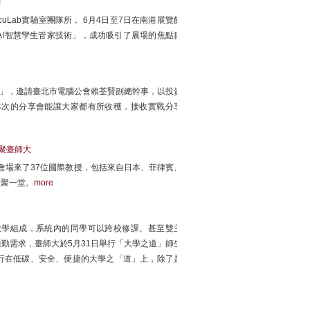
力
Lab實驗室團隊所， 6月4日至7日在南港展覽館
)展出「AI智慧孿生管家技術」，成功吸引了展場的焦點目
會」，邀請臺北市電腦公會賴荃賢副總幹事，以投資
本次的分享會能讓大家都有所收穫，接收實戰分享
齊聚臺師大
，會場來了37位國際教授，包括來自日本、菲律賓、
齊聚一堂。
more
大學組成，系統內的同學可以跨校修課、甚至雙主
勤需求，臺師大於5月31日舉行「大學之道」師生
行在低碳、安全、便捷的大學之「道」上，除了是