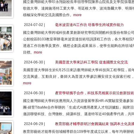
國立臺灣師範大學印永翔副校長率領理學院陳界山院長及文學院張瓊惠
歌德大學、達姆施塔特工業大學、哥廷根大學、波鴻魯爾大學、明斯
積極深化學術交流及國際合作。
more
2024-07-02 |
毫米波雷達AI工作坊 培養學生跨域實作能力
國立臺灣師範大學跨域科技產業創新研究學院與開酷科技股份有限公司合
公館校區B103教室舉辦毫米波雷達技術培訓課程工作坊，各大專校院
透過工作坊教學及實作、構想企劃及成果展示，使學生能夠在跨領域
目標。
more
2024-06-30 |
美國普渡大學來訪科工學院 促進國際文化交流
美國普渡大學師生於6月25日來訪臺灣師範大學科技與工程學院，前
交流興盛、互動良好，臺師大為普渡大學參訪團安排文化探索行程
more
2024-06-30 |
產官學研攜手合作，科技系亮相展示前沿創新技術
國立臺灣師範大學科技應用與人力資源發展學系HR-AI實驗室受邀參加
團-緯育TibaMe合作舉辦的「生成式AI應用產業人才培訓據點」揭
邀請聯發科技、台灣微軟、緯謙科技、邁達特等近40個產學代表，共同
2024-06-29 |
教育部藝才輔導群研討會圓滿結束 強調本土化及
教育部藝術才能專長領域輔導群自109學年度成立以來，每年均舉辦