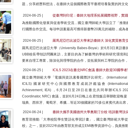
題，分享經歷和想法，在臺師大這個國際教育平臺裡培養紮實的跨文
2024-06-25 |
從臺灣到印尼：臺師大地理系拓展國際視野，實踐
為推動國際化發展與促進學術交流，國立臺灣師範大學設立了「推動
行國際合作交流。每項申請案最高可獲得新臺幣20萬元的補助，成為
2024-06-25 |
羅馬尼亞巴比波亞大學來訪臺師大 深化實質教育
羅馬尼亞巴比波亞大學（University Babes-Boyai）於6月
UBB校長帶領訪問團來訪，主要目的為了解臺灣的學術和研究環境和
要來自理工專業，除深化與理學院的合作，並拓展與科工學院的合作
2024-06-25 |
ICILS 2023在臺北NRC會議 臺師大歡迎30國學
國立臺灣師範大學「電腦與資訊素養國際評比研究」 (International Computer
ICILS) 國家研究中心與國際教育成就評鑑協會 (International Associati
Achievement, IEA) ，6月24日至28日在臺北共同舉辦ICILS 20
Coordinator, NRC) 會議，並於6月24日晚上在君悅飯店舉
瑞典、西班牙、葡萄牙、希臘…等近30個國家的70多位來賓代表出
2024-06-24 |
臺師大攜手美國德州大學奧斯汀分校 培訓臺灣頂尖
教育部推動「大專校院學生雙語化學習計畫」，國立臺灣師範大學從2
校」之一，並於2022年由教育部支持成立EMI教學資源中心，負責推