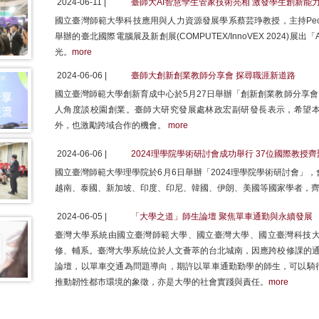
2024-06-11 |
臺師大AI智慧孿生管家技術亮相 激發學生創新能
國立臺灣師範大學科技應用與人力資源發展學系蔡芸琤教授，主持Pecu
舉辦的臺北國際電腦展及新創展(COMPUTEX/InnoVEX 2024
光。
more
2024-06-06 |
臺師大創新創業教師分享會 探尋職涯新道路
國立臺灣師範大學創新育成中心於5月27日舉辦「創新創業教師分享
人角度談校園創業。臺師大研究發展處林政宏副研發長表示，希望
外，也激勵跨域合作的機會。
more
2024-06-06 |
2024理學院學術研討會成功舉行 37位國際教授
國立臺灣師範大學理學院於6月6日舉辦「2024理學院學術研討會」
越南、泰國、新加坡、印度、印尼、韓國、伊朗、美國等國家學者，
2024-06-05 |
「大學之道」師生論壇 聚焦單車通勤與永續發展
臺灣大學系統由國立臺灣師範大學、國立臺灣大學、國立臺灣科技
修、輔系。臺灣大學系統位於人文薈萃的台北城南，因應跨校修課的通
論壇，以單車交通為問題導向，期許以單車通勤勤學的師生，可以騎
推動韌性都市環境的象徵，亦是大學的社會實踐與責任。
more