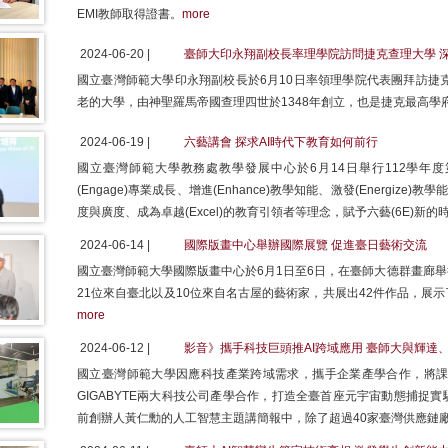
EMI教師取得證書。
more
2024-06-20 |
臺師大印永翔副校長率理學院訪問捷克查理大學 
國立臺灣師範大學印永翔副校長於6月10日率領理學院代表團拜訪捷克查理大學
老的大學，由神聖羅馬帝國查理四世於1348年創立，也是捷克最高學
2024-06-19 |
六藝講會 探求AI時代下教育如何前行
國立臺灣師範大學教務處教學發展中心於6月14日舉行112學年
(Engage)專業成長、增進(Enhance)教學知能、激發(Energize)教學
度與廣度、成為卓越(Excel)的教育引領者等理念，賦予六藝(6E)新的
2024-06-14 |
國際版畫中心舉辦國際展覽 促進臺日藝術交流
國立臺灣師範大學國際版畫中心於6月1日至6日，在臺師大德群畫廊
21位來自臺北以及10位來自名古屋的藝術家，共展出42件作品，展
more
2024-06-12 |
影音》攜手科技巨頭推AI跨域應用 臺師大與輝達
國立臺灣師範大學因應科技產業跨域需求，攜手企業產學合作，將課程
GIGABYTE兩大科技公司產學合作，打造全臺首座元宇宙動態捕捉
前創辦人黃仁勳的人工智慧主題講簡報中，除了超過40家臺灣供應鏈