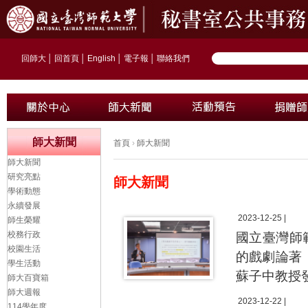
回師大
│
回首頁
│
English
│
電子報
│
聯絡我們
師大新聞
首頁
›
師大新聞
師大新聞
研究亮點
師大新聞
學術動態
永續發展
2023-12-25 |
師生榮耀
校務行政
國立臺灣師
校園生活
的戲劇論著
學生活動
蘇子中教授
師大百寶箱
師大週報
2023-12-22 |
114學年度