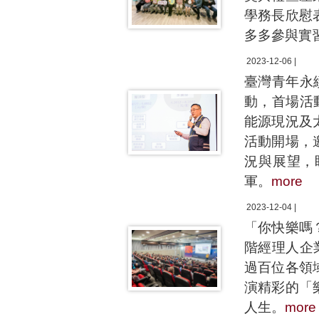
學務長欣慰
多多參與實
2023-12-06 |
臺灣青年永
動，首場活
能源現況及
活動開場，
況與展望，
軍。
more
2023-12-04 |
「你快樂嗎
階經理人企
過百位各領
演精彩的「
人生。
more