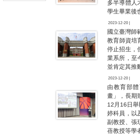
多半導體人
學生畢業後
2023-12-20 |
國立臺灣師
教育師資培
停止招生，
業系所，至
並肯定其推
2023-12-20 |
由教育部體
畫」，長期
12月16
婷科員，以
副教授、張
蓓教授等學