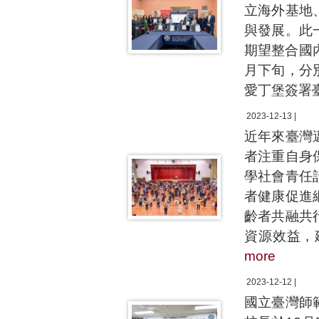
立海外基地
與發展。此
期望整合國
月下旬，分
愛丁堡簽署
2023-12-13 |
近年來臺灣
者注重自身
學社會青任
者健康促進
齡者共融共
資源效益，
more
2023-12-12 |
國立臺灣師