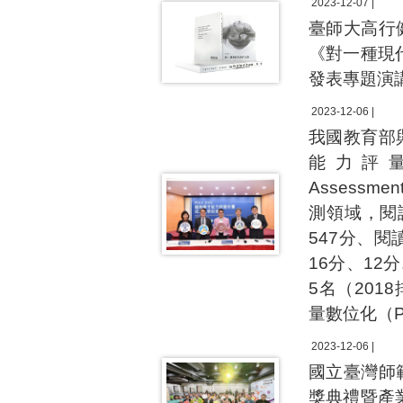
2023-12-07 |
臺師大高行
《對一種現
發表專題演
2023-12-06 |
我國教育部
能力評量計畫2
Assess
測領域，閱
547分、閱
16分、12
5名（201
量數位化（P
2023-12-06 |
國立臺灣師
獎典禮暨產