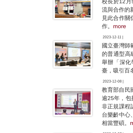
校長於12
流與合作的
見此合作關
作。
more
2023-12-11 |
國立臺灣師
的普通型高
舉辦「深化
臺，吸引百
2023-12-08 |
教育部自民
逾25年，
非正規課程
台樂齡中心
相當豐碩。