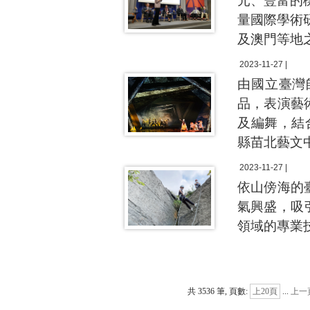
元、豐富的
量國際學術
及澳門等地
2023-11-27 |
由國立臺灣
品，表演藝
及編舞，結
縣苗北藝文
2023-11-27 |
依山傍海的
氣興盛，吸
領域的專業
共 3536 筆, 頁數:
上20頁
...
上一