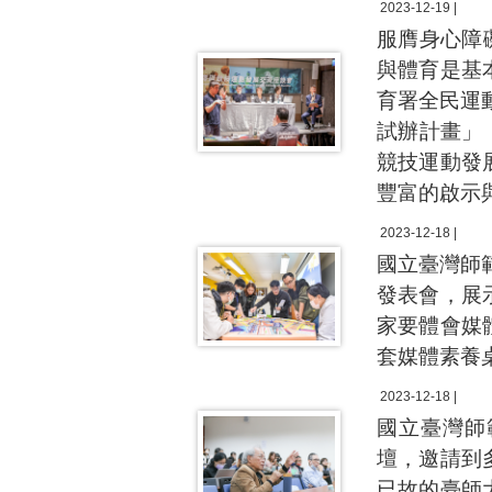
2023-12-19 |
服膺身心障
與體育是基
育署全民運
試辦計畫」，
競技運動發
豐富的啟示
2023-12-18 |
國立臺灣師
發表會，展
家要體會媒
套媒體素養
2023-12-18 |
國立臺灣師
壇，邀請到
已故的臺師