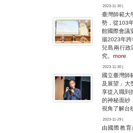
2023-11-30 |
臺灣師範大
勢，從103
館國際會議
揚2023
兒島兩行政
究。
more
2023-11-30 |
國立臺灣師
及展望」大
享從入職到
的神秘面紗
視角了解台
2023-11-29 |
由國際教育成就評鑑