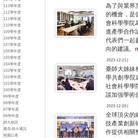
為了與業界
113學年度
112學年度
的機會，是
111學年度
會科學學院
110學年度
進產學合作
109學年度
108學年度
代表們一起
107學年度
向的建議。
106學年度
105學年度
2023-12-21 |
104學年度
臺師大姊妹校日
103學年度
學共創學院副
102學年度
101學年度
社會科學學
100學年度
談加強學術
99學年度
98學年度
2023-12-20 |
97學年度
全球頂尖的
96學年度
師大校訊
技產業創新
臺高‧師大通訊
作提供相關
校園記者