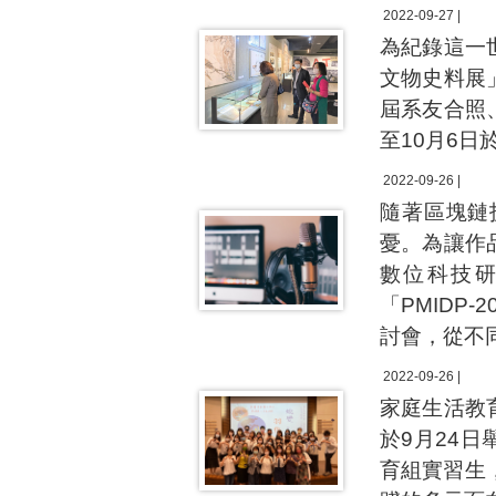
2022-09-27 |
為紀錄這一
文物史料展
屆系友合照
至10月6日
2022-09-26 |
隨著區塊鏈
憂。為讓作
數位科技研
「PMIDP-
討會，從不
2022-09-26 |
家庭生活教
於9月24
育組實習生