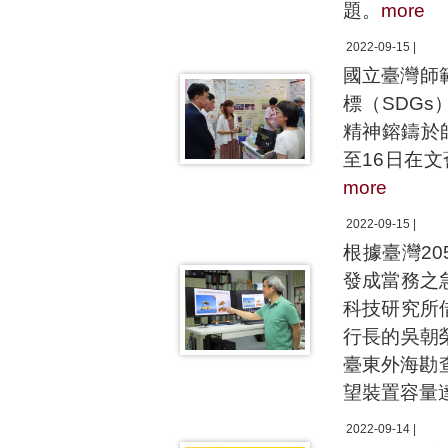
題。
more
2022-09-15 |
國立臺灣師
標（SDG
精神鎔鑄於
至16日在
more
2022-09-15 |
根據臺灣2
發成當務之
科技研究所
行長的吳朝
臺東外海勘
望裝置容量達
2022-09-14 |