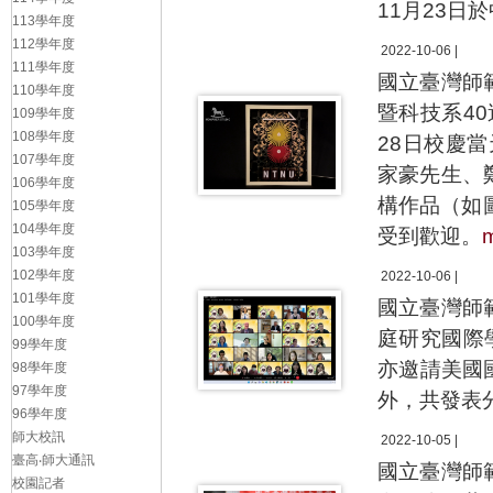
11月23日
113學年度
112學年度
2022-10-06 |
111學年度
國立臺灣師
110學年度
暨科技系4
109學年度
108學年度
28日校慶當
107學年度
家豪先生、
106學年度
構作品（如
105學年度
104學年度
受到歡迎。
103學年度
102學年度
2022-10-06 |
101學年度
國立臺灣師
100學年度
庭研究國際
99學年度
亦邀請美國國
98學年度
97學年度
外，共發表
96學年度
師大校訊
2022-10-05 |
臺高‧師大通訊
國立臺灣師
校園記者