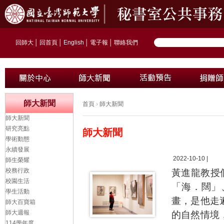
回師大
│
回首頁
│
English
│
電子報
│
聯絡我們
師大新聞
首頁
›
師大新聞
師大新聞
研究亮點
師大新聞
學術動態
永續發展
2022-10-10 |
師生榮耀
校務行政
黃進龍教授
校園生活
「海．闊」
學生活動
畫，是他走
師大百寶箱
師大週報
的自然情境
114學年度