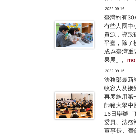
2022-09-16 |
臺灣約有3
有些人國中
資源，導致
平臺，除了
成為臺灣重
果展」。
mo
2022-09-16 |
法務部最新
收容人及接
再度施用第
師範大學中
16日舉辦
委員、法務
董事長、臺