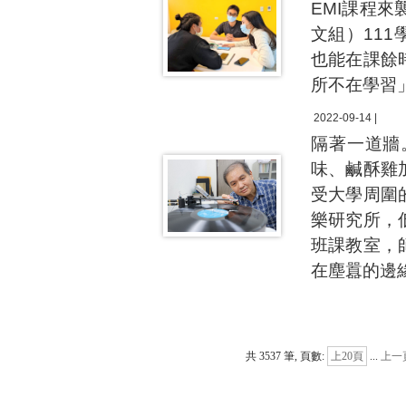
EMI課程
文組）11
也能在課餘
所不在學習」(ub
2022-09-14 |
隔著一道牆
味、鹹酥雞
受大學周圍
樂研究所，
班課教室，師大音
在塵囂的邊
共 3537 筆, 頁數:
上20頁
...
上一