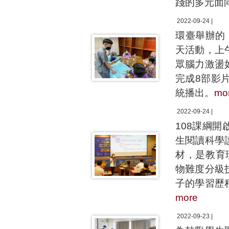
踐的多元面
2022-09-24 |
環臺舉辦的
天活動，上
眾腦力激盪
完成8部影
統播出。
mo
2022-09-24 |
108課綱
生閱讀科學
材，是教育現
物難度分級
子的學習歷
more
2022-09-23 |