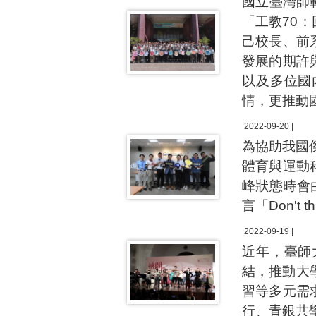
國立臺灣師
「工教70
己校長、前
發展的期許
以及多位國
情，更推動
2022-09-20 |
為協助我國
體育與運動
峰狀態時會
言「Don't t
2022-09-19 |
近年，臺師
結，推動大
習等多元需
行、青銀共