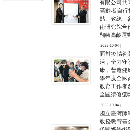
有限公司共
高齡者自行
點、教練、
術研究院合
翻轉高齡運
2022-10-04 |
面對疫情衝
活，全力守
康，營造健
學年度全國
教育工作者
全國績優獲
2022-10-04 |
國立臺灣師
教授教育基
係國際學術