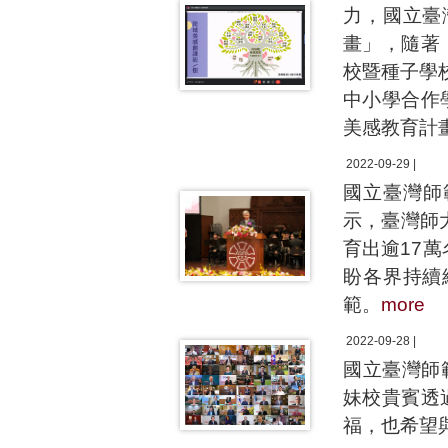
力，國立臺
畫」，隨著
校暨種子學校
中小學合作
美感教育計
2022-09-29 |
國立臺灣師
示，臺灣師
育出逾17
盼各界持續
範。
more
2022-09-28 |
國立臺灣師
妹校貴賓透
福，也希望