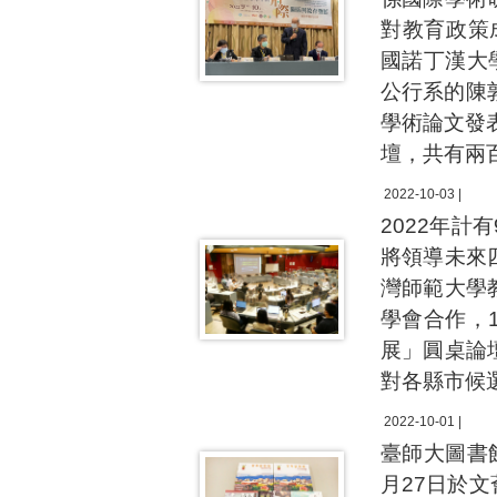
對教育政策成
國諾丁漢大學的
公行系的陳
學術論文發
壇，共有兩
2022-10-03 |
2022年計
將領導未來
灣師範大學
學會合作，
展」圓桌論
對各縣市候
2022-10-01 |
臺師大圖書
月27日於