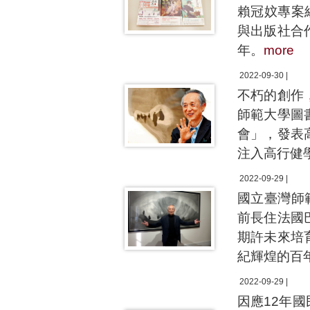
賴冠妏專案
與出版社合
年。
more
2022-09-30 |
不朽的創作
師範大學圖
會」，發表
注入高行健
2022-09-29 |
國立臺灣師
前長住法國
期許未來培
紀輝煌的百
2022-09-29 |
因應12年