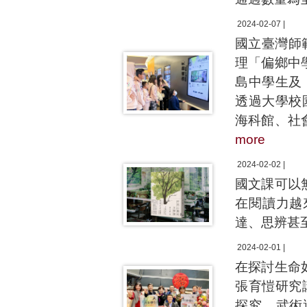
2024-02-07 |
國立臺灣師
理「偏鄉中
島中學生及
透過大學校
海科館、社
more
2024-02-02 |
國文課可以
在閱讀力越
達、思辨甚
2024-02-01 |
在探討生命
張育愷研究
探究、武術