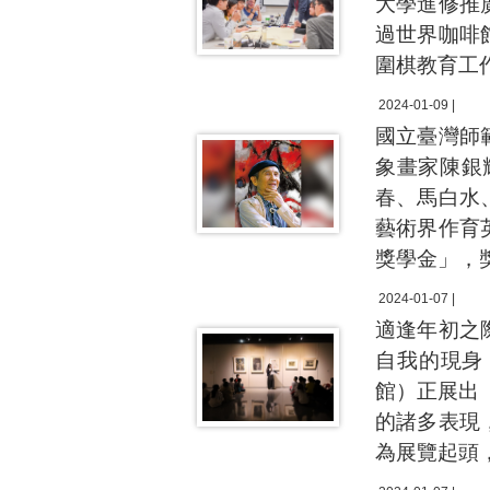
大學進修推
過世界咖啡
圍棋教育工
2024-01-09 |
國立臺灣師
象畫家陳銀
春、馬白水
藝術界作育
獎學金」，
2024-01-07 |
適逢年初之
自我的現身
館）正展出
的諸多表現
為展覽起頭