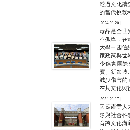
透過文化踏
的當代挑戰
2024-01-20 |
毒品是全世
不孤單，在
大學中國信
家政策與世
少傷害國際
賓、新加坡
減少傷害的宣
在其文化與
2024-01-17 |
因應產業人
際與社會科
育跨文化溝