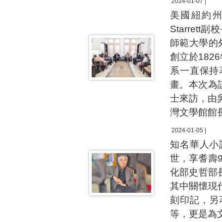
2024-01-07 |
美國紐約州立
Starre
師範大學的外
創立於18
系一直保持
畫。本次為該
士來訪，由
灣文學館館
2024-01-05 |
知名華人小
世，享耆壽
化部史哲部
其中關懷現
刻印記，另
等，更是為