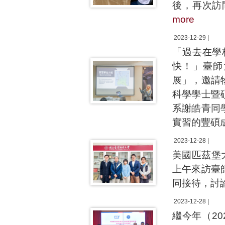
後，再次訪
more
2023-12-29 |
「過去在學
快！」臺師
展」，邀請
科學學士暨
系謝皓青同
實習的豐碩
2023-12-28 |
美國匹茲堡大學歷
上午來訪臺
同接待，討
2023-12-28 |
繼今年（2