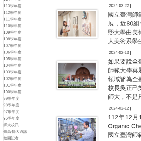
2024-02-22 |
113學年度
112學年度
國立臺灣師
111學年度
展，近80
110學年度
熙大學由美
109學年度
108學年度
大美術系學
107學年度
106學年度
2024-02-13 |
105學年度
如果要說全
104學年度
師範大學莫
103學年度
領域皆為全
102學年度
101學年度
校長吳正己
100學年度
師大，不是
99學年度
98學年度
2024-02-12 |
97學年度
112年12
96學年度
師大校訊
Organi
臺高‧師大通訊
國立臺灣師範
校園記者