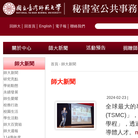
回師大
│
回首頁
│
English
│
電子報
│
聯絡我們
師大新聞
首頁
›
師大新聞
師大新聞
研究亮點
師大新聞
學術動態
永續發展
2024-02-23 |
師生榮耀
校務行政
全球最大的
校園生活
(TSMC
學生活動
學程」，透
師大百寶箱
師大週報
導體人才。
114學年度