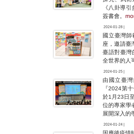
《八卦導引
簽書會。
mo
2024-01-28 |
國立臺灣師
座，邀請臺
臺語對臺灣的獨
全世界的人
2024-01-25 |
由國立臺灣
『2024第
於1月23日
位的專家學
展開深入的
2024-01-24 |
因應後疫情