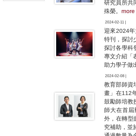
研究員所共
殊榮。
more
2024-02-11 |
迎來2024
特刊，探討
探討各學科
專文介紹「
助力學子做
2024-02-08 |
教育部師資
畫」在11
鼓勵師培教
師大在首屆
外，在轉型
究補助，並
通過數量為