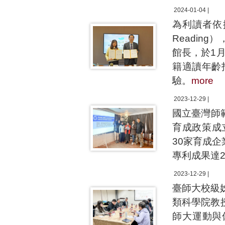
2024-01-04 |
為利讀者依
Readi
館長，於1
籍適讀年齡
驗。
more
2023-12-29 |
國立臺灣師
育成政策成
30家育成
專利成果達
2023-12-29 |
臺師大校級姊妹
類科學院教
師大運動與