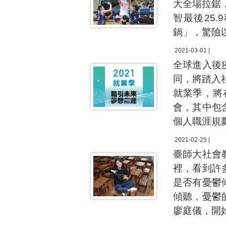
大全場拉鋸
智最後25
鍋」，驚險以
2021-03-01 |
全球進入後
同，將踏入
就業季，將
會，其中包
個人職涯規
2021-02-25 |
臺師大社會
裡，看到許
是否有憂鬱
傾聽，憂鬱
廖庭儀，開始