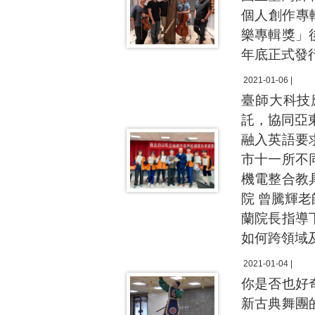
個人創作專
樂專輯獎」
年底正式發
2021-01-06 |
臺師大科技
託，協同亞
融入英語要
市十一所不
機電整合教
院 曾騰輝
蘭院長指導
如何跨領域
2021-01-04 |
你是否也好
新古典舞團