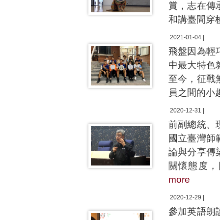
賞，志在傳
和講臺間穿
2021-01-04 |
飛盤因為輕
中最大特色
至今，征戰
員之間的小
2020-12-31 |
前副總統、
國立臺灣師
論與分享傳
關懷態度，
more
2020-12-29 |
參加英語朗