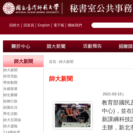
回師大
│
回首頁
│
English
│
電子報
│
聯絡我們
師大新聞
首頁
›
師大新聞
師大新聞
研究亮點
師大新聞
學術動態
永續發展
2021-03-15 |
師生榮耀
校務行政
教育部國民
校園生活
中心)，並
學生活動
新課綱科技
師大百寶箱
師大週報
主辦，新北市
114學年度