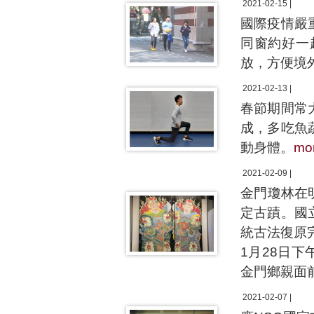
2021-02-15 |
國際疫情嚴
同窗約好一
放，方便境
2021-02-13 |
春節期間常
成，多吃魚
動身體。
mo
2021-02-09 |
金門瓊林在
定古蹟。國
統古法復原
1月28日
金門鄉親面
2021-02-07 |