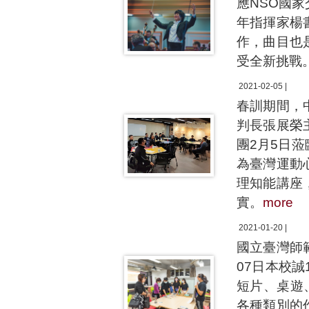
應NSO國
年指揮家楊
作，曲目也
受全新挑戰
2021-02-05 |
春訓期間，
判長張展榮
團2月5日
為臺灣運動
理知能講座
實。
more
2021-01-20 |
國立臺灣師
07日本校
短片、桌遊
各種類別的