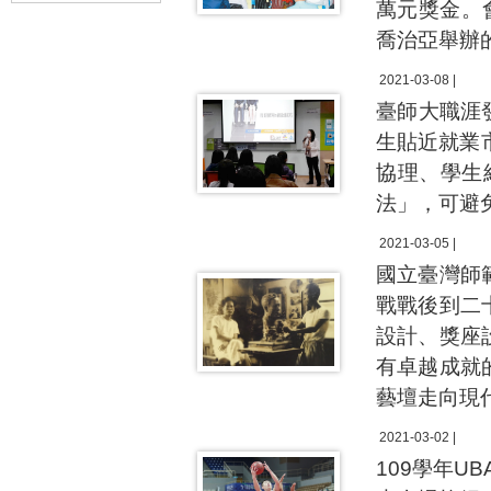
萬元獎金。
喬治亞舉辦
2021-03-08 |
臺師大職涯
生貼近就業
協理、學生
法」，可避
2021-03-05 |
國立臺灣師
戰戰後到二
設計、獎座
有卓越成就
藝壇走向現
2021-03-02 |
109學年U