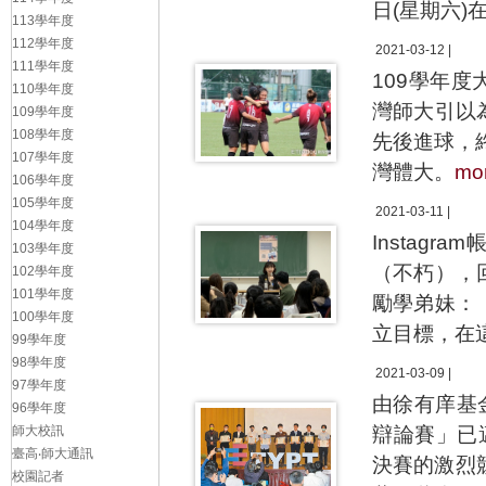
日(星期六
113學年度
112學年度
2021-03-12 |
111學年度
109學年
110學年度
灣師大引以
109學年度
108學年度
先後進球，
107學年度
灣體大。
mo
106學年度
105學年度
2021-03-11 |
104學年度
Instag
103學年度
（不朽），
102學年度
101學年度
勵學弟妹：
100學年度
立目標，在
99學年度
98學年度
2021-03-09 |
97學年度
由徐有庠基
96學年度
師大校訊
辯論賽」已
臺高‧師大通訊
決賽的激烈
校園記者