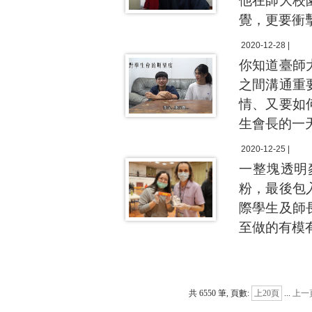
他在師大校
覺，更要衝
2020-12-28 |
你知道臺師
之間溝通重
情、又要如
生會長的一天，c
2020-12-25 |
一整塊透明
粉，最後包
際學生及師
至做的有模
共 6550 筆, 頁數:
上20頁
...
上一