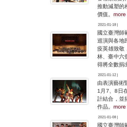
推動減塑的
價值。
more
2021-01-18 |
國立臺灣師
巡演與各地
疫英雄致敬
林、臺中六
得將全數捐
2021-01-12 |
由表演藝術
1月7、8
計結合，並
作品。
more
2021-01-08 |
國立臺灣師