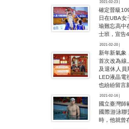
2021-02-23 |
確定晉級10
日在UBA
瑜難忘高中
士班，宣告
2021-02-20 |
新年新氣象
首次改為線
及退休人員
LED液晶電
也紛紛留言
2021-02-16 |
國立臺灣師
國際游泳聯
時，他就曾