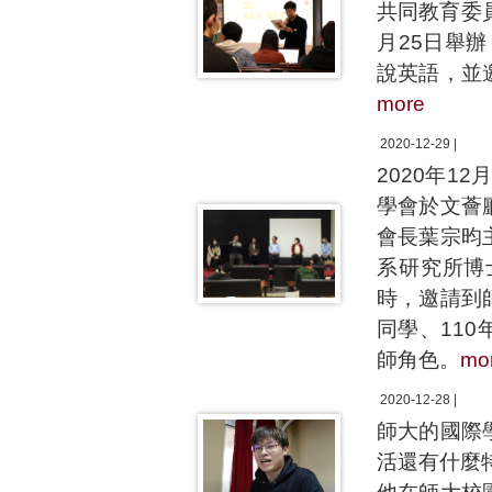
共同教育委
月25日舉辦
說英語，並
more
2020-12-29 |
2020年
學會於文薈
會長葉宗昀
系研究所博
時，邀請到
同學、11
師角色。
mo
2020-12-28 |
師大的國際
活還有什麼