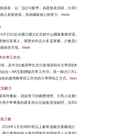
大師講座，以「設計X臺灣」為題發表演講，分享他
」納入創新政策，視為國家核心競爭力。
more
地
8月15日起在國立國父紀念館中山國家畫廊登場。
授擔任策展人，展覽的作品大多是家藏，少數是借
法藝術的天地。
more
R共學工作坊
程，其中3位修課學生充分發揮課程自主學習的輔
合─AR互動體驗共學工作坊」第一梯次(7月11
在藝術的應用教學與工作坊的引導帶領之方式。
more
交流獻力
羅美玲餐叙，就疫情下的國際情勢、大馬人在臺生
大馬中學畢業的羅美玲出任協會資深顧問，共同為
艇製造工藝
al》2019年1月全球80呎以上豪華遊艇生產國統計，
，國立臺灣師範大學管理學院高階經理人企業管理