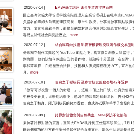
2020-07-14 |
EMBA藝文講座 康台生道盡浮世百態
國立臺灣師範大學管理學院高階經理人企業管理碩士在職專班(EMBA
負盛名的臺師大前藝術學院院長、康台生教授，分享從敘事觀點談攝
實力、文化社會敘事性，而攝影的媒材適合傳達與記錄真實的生活，
容易去關懷社會與見證歷史。
more
2020-07-12 |
結合區塊鏈技術 影音智權管理突破著作權交易壟
倚靠獨立創作者興起的 YouTube 崛起之後，獨立影音創作大肆盛
到擠壓，他們該如何保護自己的著作權，就顯得十分重要；在台灣，
李和莆教授，在經歷整合法律、技術和人脈資源種種努力下，宣布他
具。
more
2020-07-10 |
佃農之子變校長 巫春貴校友服務杏壇42年退休
「教育可以改變一個人的命運…」，這絕非僅止於口號，出身於佃農
中校長巫春貴，這學期結束後，也因年滿65歲將屆齡退休，告別42
佃農之子翻身、躍升到校長的努力過程，也成為砥礪莘莘學子奮發向
2020-07-09 |
跨界對話體會與自然共生 EMBA探訪不老部落
秉持著跨界對話的宗旨，臺師大EMBA執行長王仕茹率領師生，7月
解這個成功的地方創生案例是如何結合泰雅文化、部落生活與法餐形