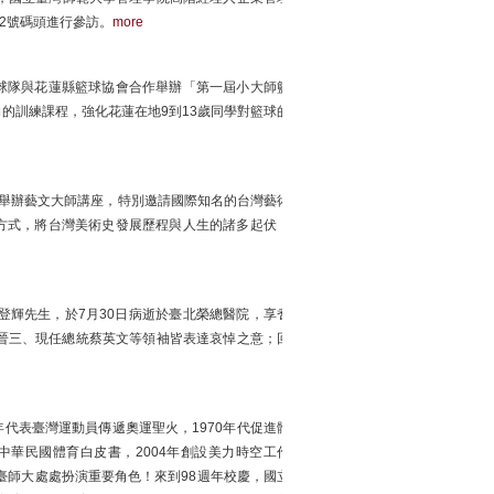
22號碼頭進行參訪。
more
球隊與花蓮縣籃球協會合作舉辦「第一屆小大師籃
的訓練課程，強化花蓮在地9到13歲同學對籃球的
2日舉辦藝文大師講座，特別邀請國際知名的台灣藝術
方式，將台灣美術史發展歷程與人生的諸多起伏，
登輝先生，於7月30日病逝於臺北榮總醫院，享耆
晉三、現任總統蔡英文等領袖皆表達哀悼之意；回
4年代表臺灣運動員傳遞奧運聖火，1970年代促進體
表中華民國體育白皮書，2004年創設美力時空工作
臺師大處處扮演重要角色！來到98週年校慶，國立