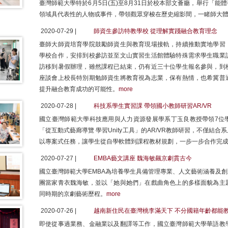
臺灣師範大學特於6月5日(五)至8月31日於校本部文薈廳，舉行「
領域具代表性的人物或事件，帶領觀眾穿梭在歷史縮影間，一睹師大
2020-07-29 |
師資生參訪特教學校 從理解實踐融合教育理念
臺師大師資培育學院鼓勵師資生與教育現場接軌，持續推動實地學習
學校合作，安排到校參訪並至文山實習生活館體驗特殊需求學生職業
訪移到暑假辦理，雖然課程已結束，仍有近三十位學生報名參與，到
座談會上校長特別期勉師資生將教育視為志業，保有熱情，也希冀普
提升融合教育成功的可能性。
more
2020-07-28 |
科技系學生實習課 帶領國小教師研習AR/VR
國立臺灣師範大學科技應用與人力資源發展學系丁玉良教授帶領7位學
「從互動式藝廊導覽 學習Unity工具」的AR/VR教師研習，不僅
以專案式任務，讓學生從自學軟體到課程教材規劃，一步一步合作完
2020-07-27 |
EMBA藝文講座 魏海敏飆京劇貫古今
國立臺灣師範大學EMBA為培養學生具備管理專業、人文藝術涵養及
團當家青衣魏海敏，並以「她與她們」在戲曲角色上的多樣面貌為主
同時期的京劇藝術歷程。
more
2020-07-26 |
越南新住民在臺灣桃李滿天下 不分國籍年齡都能
即使從事過業務、金融業以及翻譯等工作，國立臺灣師範大學華語教