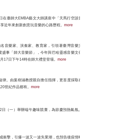
日在臺師大EMBA藝文大師講座中「天馬行空談音
分享近年來創新創意玩音樂的心路歷程。
more
知名音樂家、演奏家、教育家，引領著臺灣音樂文
度盛事「師大音樂節」，今年與巴哈靈感音樂文化
月17日下午14時在師大禮堂登場。
more
旋律。由葉樹涵教授親自擔任指揮，更首度採取在
20世紀作品都有。
more
2日（一）舉辦端午趣味競賽，為節慶預熱氣氛。
濟造成衝擊，引爆一波又一波失業潮，也預告後疫情時