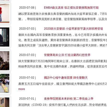
2020-07-08 |
EMBA藝文講座 張正傑玩音樂挑戰無限可能
總以豐富創意致力於推廣古典音樂的國內知名大提琴家張正傑，7月5
樂」，帶領現場學員賞析古典音樂、從音樂指揮家風格學領導，以及
2020-07-03 |
2020師大音樂節 小提琴家曾宇謙大師班將登場
臺師大在國內高等音樂教育扮演重要角色，迄今已培育許多國內外
化、教育之成長與趨勢。秉持著音樂傳承與創新的理念，音樂學院年
協會共同主辦「頂尖華人音樂家曾宇謙2020全國小提琴大師班」將於7
2020-07-03 |
管樂隊期末公演 打造法蘭西幻想世界
師大管樂隊於7月2日晚間舉行期末公演，在臺師大古蹟禮堂演繹優美
粉絲專頁同步直播。集中在法國作曲家，跨越時間線，從浪漫派至近代
2020-07-02 |
國語中心端午趣味競賽 師生樂翻天
農曆五月五日端午佳節前夕，國立臺灣師範大學國語教學中心於6月2
more
2020-07-01 |
進推學院開展未來斜槓 第二專長線上學
新冠肺炎（COVID-19）疫情不僅打亂人們的生活步調，對全球經