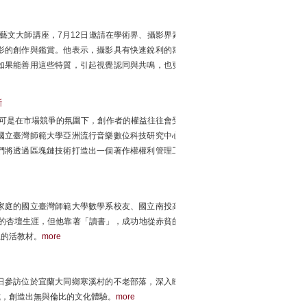
)藝文大師講座，7月12日邀請在學術界、攝影界素
影的創作與鑑賞。他表示，攝影具有快速銳利的寫
如果能善用這些特質，引起視覺認同與共鳴，也更
斷
行，可是在市場競爭的氛圍下，創作者的權益往往會受
國立臺灣師範大學亞洲流行音樂數位科技研究中心
們將透過區塊鏈技術打造出一個著作權權利管理工
家庭的國立臺灣師範大學數學系校友、國立南投高
年的杏壇生涯，但他靠著「讀書」，成功地從赤貧的
上的活教材。
more
1日參訪位於宜蘭大同鄉寒溪村的不老部落，深入瞭
式，創造出無與倫比的文化體驗。
more