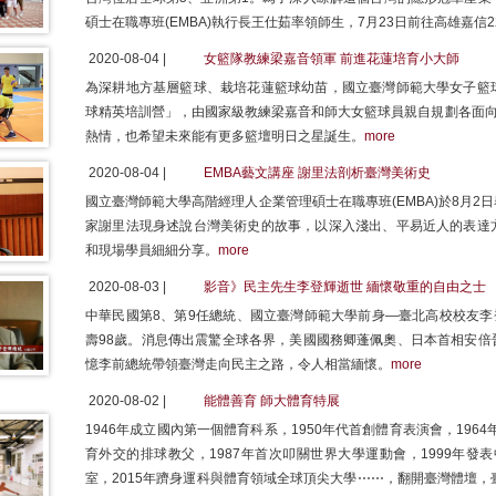
碩士在職專班(EMBA)執行長王仕茹率領師生，7月23日前往高雄嘉信
2020-08-04 |
女籃隊教練梁嘉音領軍 前進花蓮培育小大師
為深耕地方基層籃球、栽培花蓮籃球幼苗，國立臺灣師範大學女子籃
球精英培訓營」，由國家級教練梁嘉音和師大女籃球員親自規劃各面向
熱情，也希望未來能有更多籃壇明日之星誕生。
more
2020-08-04 |
EMBA藝文講座 謝里法剖析臺灣美術史
國立臺灣師範大學高階經理人企業管理碩士在職專班(EMBA)於8月
家謝里法現身述說台灣美術史的故事，以深入淺出、平易近人的表達
和現場學員細細分享。
more
2020-08-03 |
影音》民主先生李登輝逝世 緬懷敬重的自由之士
中華民國第8、第9任總統、國立臺灣師範大學前身—臺北高校校友李
壽98歲。消息傳出震驚全球各界，美國國務卿蓬佩奧、日本首相安倍
憶李前總統帶領臺灣走向民主之路，令人相當緬懷。
more
2020-08-02 |
能體善育 師大體育特展
1946年成立國內第一個體育科系，1950年代首創體育表演會，196
育外交的排球教父，1987年首次叩關世界大學運動會，1999年發
室，2015年躋身運科與體育領域全球頂尖大學⋯⋯，翻開臺灣體壇，