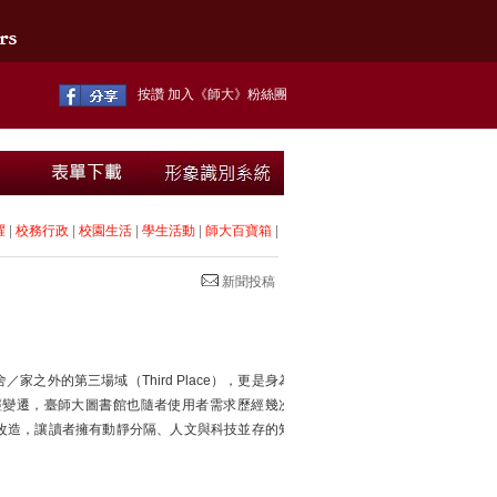
按讚 加入《師大》粉絲團
耀
|
校務行政
|
校園生活
|
學生活動
|
師大百寶箱
|
新聞投稿
之外的第三場域（Third Place），更是身為
經變遷，臺師大圖書館也隨者使用者需求歷經幾次
改造，讓讀者擁有動靜分隔、人文與科技並存的知