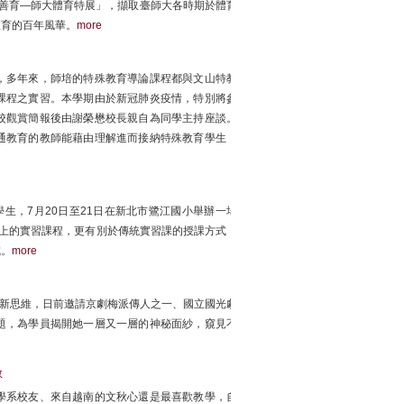
能體善育—師大體育特展」，擷取臺師大各時期於體育
體育的百年風華。
more
，多年來，師培的特殊教育導論課程都與文山特教
課程之實習。本學期由於新冠肺炎疫情，特別將參
校觀賞簡報後由謝榮懋校長親自為同學主持座談。
通教育的教師能藉由理解進而接納特殊教育學生，
生，7月20日至21日在新北市鷺江國小舉辦一場
結合系上的實習課程，更有別於傳統實習課的授課方式，
成。
more
創新思維，日前邀請京劇梅派傳人之一、國立國光劇
題，為學員揭開她一層又一層的神秘面紗，窺見不
教
學系校友、來自越南的文秋心還是最喜歡教學，自