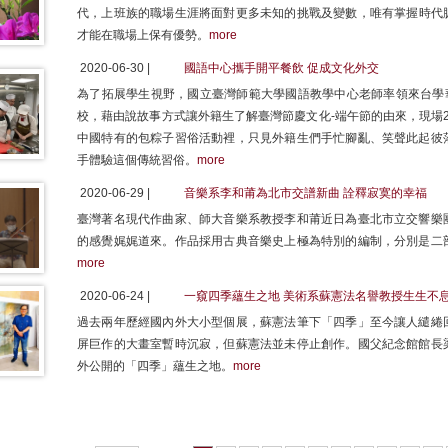
代，上班族的職場生涯將面對更多未知的挑戰及變數，唯有掌握時代
才能在職場上保有優勢。
more
2020-06-30 |
國語中心攜手開平餐飲 促成文化外交
為了拓展學生視野，國立臺灣師範大學國語教學中心老師率領來台學華
校，藉由說故事方式讓外籍生了解臺灣節慶文化-端午節的由來，現場
中國特有的包粽子習俗活動裡，只見外籍生們手忙腳亂、笑聲此起彼
手體驗這個傳統習俗。
more
2020-06-29 |
音樂系李和莆為北市交譜新曲 詮釋寂寞的幸福
臺灣著名現代作曲家、師大音樂系教授李和莆近日為臺北市立交響樂
的感覺娓娓道來。作品採用古典音樂史上極為特別的編制，分別是二
more
2020-06-24 |
一窺四季蘊生之地 美術系蘇憲法名譽教授生生不
過去兩年歷經國內外大小型個展，蘇憲法筆下「四季」至今讓人繾綣
屏巨作的大畫室暫時沉寂，但蘇憲法並未停止創作。國父紀念館館長
外公開的「四季」蘊生之地。
more