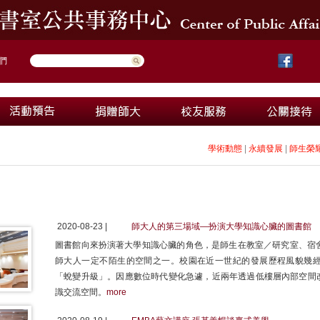
們
學術動態
|
永續發展
|
師生榮
2020-08-23 |
師大人的第三場域—扮演大學知識心臟的圖書館
圖書館向來扮演著大學知識心臟的角色，是師生在教室／研究室、宿舍／家
師大人一定不陌生的空間之一。校園在近一世紀的發展歷程風貌幾
「蛻變升級」。因應數位時代變化急遽，近兩年透過低樓層內部空間
識交流空間。
more