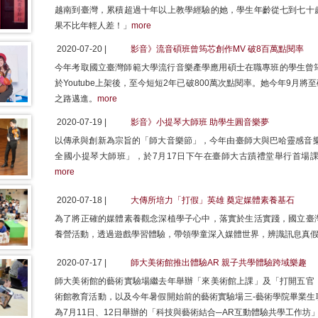
越南到臺灣，累積超過十年以上教學經驗的她，學生年齡從七到七十
果不比年輕人差！」
more
2020-07-20 |
影音》流音碩班曾筠芯創作MV 破8百萬點閱率
今年考取國立臺灣師範大學流行音樂產學應用碩士在職專班的學生曾筠芯
於Youtube上架後，至今短短2年已破800萬次點閱率。她今年9
之路邁進。
more
2020-07-19 |
影音》小提琴大師班 助學生圓音樂夢
以傳承與創新為宗旨的「師大音樂節」，今年由臺師大與巴哈靈感音樂
全國小提琴大師班」，於7月17日下午在臺師大古蹟禮堂舉行首場
more
2020-07-18 |
大傳所培力「打假」英雄 奠定媒體素養基石
為了將正確的媒體素養觀念深植學子心中，落實於生活實踐，國立臺
養營活動，透過遊戲學習體驗，帶領學童深入媒體世界，辨識訊息真
2020-07-17 |
師大美術館推出體驗AR 親子共學體驗跨域樂趣
師大美術館的藝術實驗場繼去年舉辦「來美術館上課」及「打開五官
術館教育活動，以及今年暑假開始前的藝術實驗場三-藝術學院畢業生
為7月11日、12日舉辦的「科技與藝術結合─AR互動體驗共學工作坊