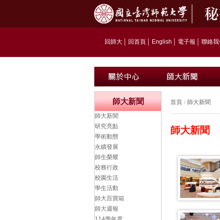
回師大
│
回首頁
│
English
│
電子報
│
聯絡我
師大新聞
首頁
›
師大新聞
師大新聞
研究亮點
師大新聞
學術動態
永續發展
師生榮耀
校務行政
校園生活
學生活動
師大百寶箱
師大週報
114學年度