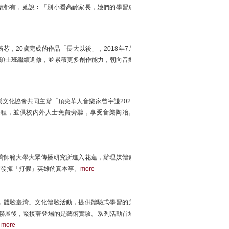
歲都有，她說︰「別小看高齡家長，她們的學習成
，20歲完成的作品「長大以後」，2018年7月
月將至碩士班繼續進修，並累積更多創作能力，朝向音樂
文化協會共同主辦「頂尖華人音樂家曾宇謙2020
課程，並供校內外人士免費旁聽，享受音樂陶冶。
灣師範大學大眾傳播研究所進入花蓮，辦理媒體素
假發揮「打假」英雄的真本事。
more
，體驗臺灣」文化體驗活動，提供體驗式學習的美
聯展後，緊接著登場的是藝術實驗。系列活動首場
」
more