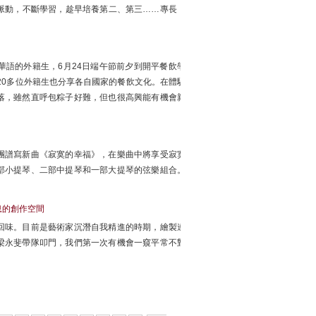
脈動，不斷學習，趁早培養第二、第三……專長，
語的外籍生，6月24日端午節前夕到開平餐飲學
20多位外籍生也分享各自國家的餐飲文化。在體驗
落，雖然直呼包粽子好難，但也很高興能有機會親
團譜寫新曲《寂寞的幸福》，在樂曲中將享受寂寞
部小提琴、二部中提琴和一部大提琴的弦樂組合。
息的創作空間
回味。目前是藝術家沉潛自我精進的時期，繪製連
梁永斐帶隊叩門，我們第一次有機會一窺平常不對