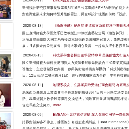
2020-08-19 |
EMBA藝文講座 張基義暢談臺式美學
臺灣設計研究院董事長張基義8月16日出席臺師大EMBA舉辦的藝文
對臺灣產業未來如何轉型升級的看法，與全球設計強國如何將「設計
2020-08-18 |
《翰逸神飛》紀念展 走進國文系教授汪中書藝天
國立臺灣師範大學國文系已故教授汪中教授書藝紀念展《翰逸神飛》，
這項展覽由臺師大國文系教授沈秋雄擔任策展團隊召集人，蕭世瓊教
展，且多數未曾公開展出，值得大家細心欣賞，一起進入汪中教授書
2020-08-13 |
科技系學生發揮自主學習精神 和美術館協力打造A
國立臺灣師範大學科技應用與人力資源發展學系開設自主式產業實習課
導概念，主動發起課程共備，參與美術館籌備處舉辦的「科技與藝術的結
日、12日)及第二梯次(8月1日)，進行跨域團隊協力合作，學習科技
2020-08-11 |
地理系校友、立委羅美玲受邀任商會顧問 為臺馬
馬來西亞商業及工業協會理事長拿督劉康捷8月7日與不分區立法委員
活、馬臺經貿文教發展等議題交換想法，劉理事長並當面邀請同樣從
促進馬臺交流努力。
more
2020-08-09 |
EMBA師生參訪嘉信遊艇 深入探訪亞洲第一遊
跨界對話腳步不停息，據國際知名遊艇產業雜誌《Boat Internation
台灣位居全球第5、亞洲第1。為了深入瞭解這個台灣的隱形冠軍產業