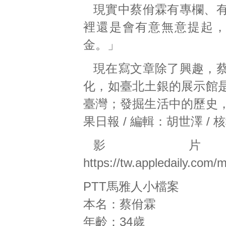
現實中蔡佾霖有專欄、
裡還是會有意無意提起
金。」
現在寫文章除了興趣，
化，如臺北土銀的展示館
臺灣；發掘生活中的歷史
果日報 / 編輯：胡世澤 /
影
https://tw.appledaily.
PTT馬雅人小檔案
本名：蔡佾霖
年齡：34歲