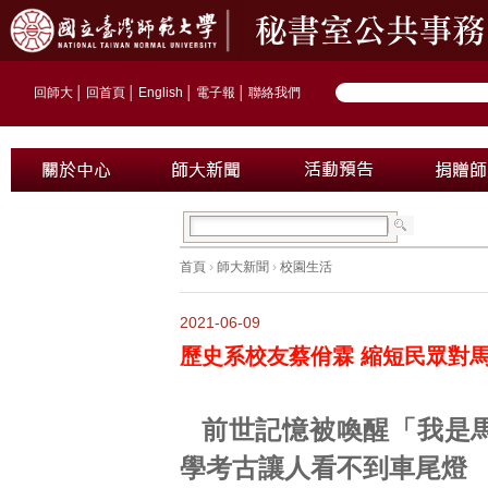
回師大
│
回首頁
│
English
│
電子報
│
聯絡我們
首頁
›
師大新聞
›
校園生活
2021-06-09
歷史系校友蔡佾霖 縮短民眾對
前世記憶被喚醒「我是
學考古讓人看不到車尾燈