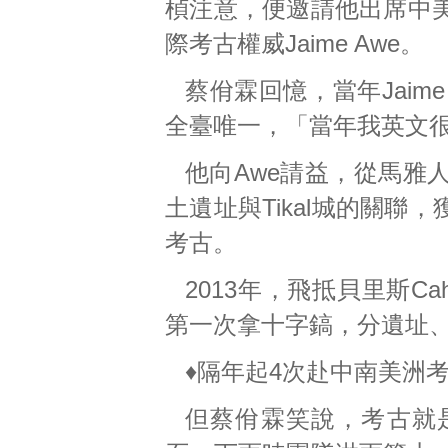
楨注意，便邀請他出席中
際考古權威Jaime Awe。
蔡佾霖回憶，當年Jaim
全臺唯一，「當年我英文
他向Awe請益，從馬雅
土遺址與Tikal城的關聯
考古。
2013年，飛抵貝里斯Cah
第一次拿十字鎬，分遺址
♦隔年起4次赴中南美洲
但蔡佾霖笑說，考古就