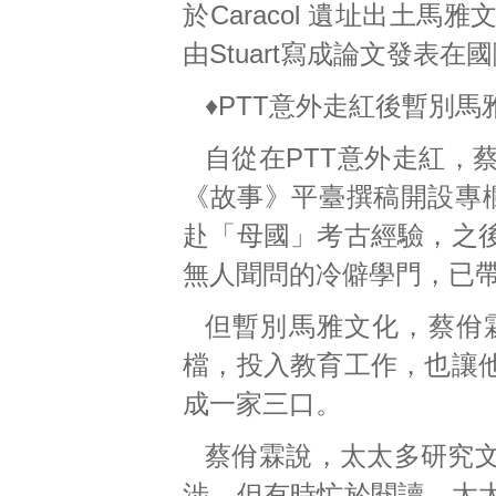
於Caracol 遺址出土
由Stuart寫成論文發表
♦PTT意外走紅後暫別
自從在PTT意外走紅，
《故事》平臺撰稿開設專
赴「母國」考古經驗，之
無人聞問的冷僻學門，已
但暫別馬雅文化，蔡佾
檔，投入教育工作，也讓
成一家三口。
蔡佾霖說，太太多研究
涉。但有時忙於閱讀，太