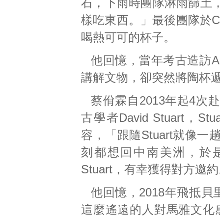
石，下雨時團隊淋雨篩土
樣吃東西。」最後團隊於Ca
喝熱可可的杯子。
他回憶，當年考古造訪A
講解文物，卻突然將陶杯
蔡佾霖自2013年起4
古學者David Stuart
容，「跟隨Stuart就
刻都想回中南美洲，於
Stuart，有幸獲得對方邀
他回憶，2018年飛抵貝
這麼遙遠的人對馬雅文化感興趣