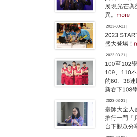
展現光芒與
異。
more
2023-03-21 |
2023 S
盛大登場！
2023-03-21 |
100至10
109、1
的60、3
新吞下108
2023-03-21 |
臺師大全人
推行一門「
台下觀眾分