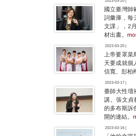
2023-03-20 |
國立臺灣師
詞彙庫，每
文課」，2
材出書。
mo
2023-03-20 |
上帝要罩菜
天要成就個
信寬、彭柏
2023-03-17 |
臺師大性壇
講。張文貞
的多布斯訴
開的連結。
2023-03-16 |