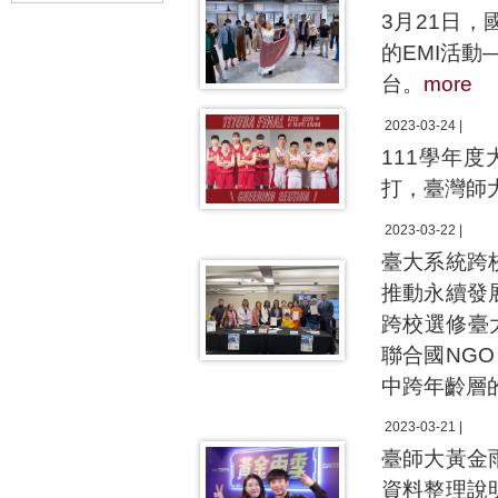
3月21日
的EMI活動
台。
more
2023-03-24 |
111學年
打，臺灣師
2023-03-22 |
臺大系統跨
推動永續發
跨校選修臺
聯合國NG
中跨年齡層
2023-03-21 |
臺師大黃金
資料整理說