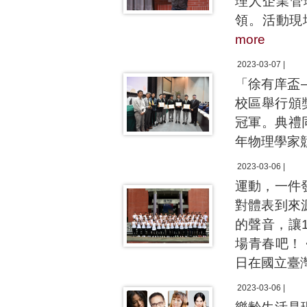
理人企業管
領。活動現
more
2023-03-07 |
「徐有庠盃
校區舉行頒獎
冠軍。典禮
年物理學家
2023-03-06 |
運動，一件
對體表到來
的聲音，讓
場青春吧！ 
日在國立臺
2023-03-06 |