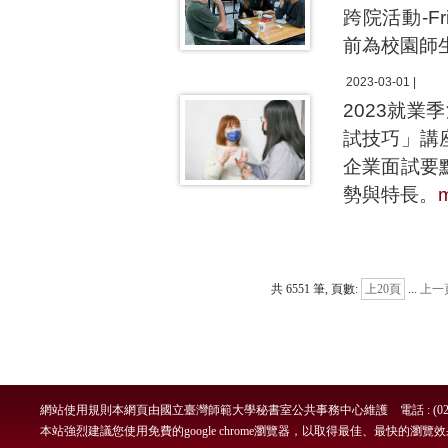
跨院活動-Fr
前為校園師
2023-03-01 |
2023就
試技巧」講
企業面試要
勢與特長。
共 6551 筆, 頁數:
上20頁
...
上一
網站使用規則
本網頁由國立臺灣師範大學秘書室公共事務中心維護 電話 : (02)7749-
本站強烈建議您使用免費的google chrome瀏覽器，以取得最佳、最快的瀏覽