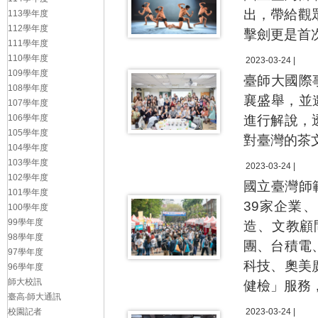
出，帶給觀
113學年度
112學年度
擊劍更是首
111學年度
110學年度
2023-03-24 |
109學年度
臺師大國際
108學年度
襄盛舉，並
107學年度
106學年度
進行解說，
105學年度
對臺灣的茶
104學年度
103學年度
2023-03-24 |
102學年度
國立臺灣師
101學年度
39家企業
100學年度
99學年度
造、文教顧
98學年度
團、台積電
97學年度
科技、奧美
96學年度
師大校訊
健檢」服務
臺高‧師大通訊
校園記者
2023-03-24 |