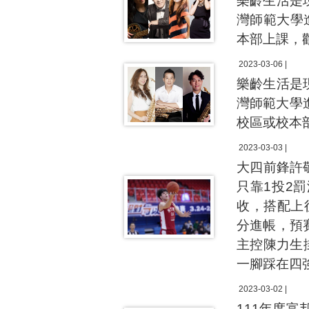
樂齡生活是
灣師範大學
本部上課，
2023-03-06 |
樂齡生活是
灣師範大學
校區或校本
2023-03-03 |
大四前鋒許
只靠1投2
收，搭配上
分進帳，預
主控陳力生
一腳踩在四
2023-03-02 |
111年度