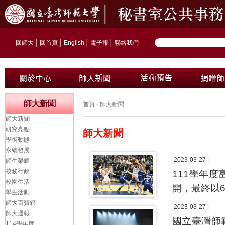
回師大
│
回首頁
│
English
│
電子報
│
聯絡我們
師大新聞
首頁
›
師大新聞
師大新聞
研究亮點
師大新聞
學術動態
永續發展
2023-03-27 |
師生榮耀
校務行政
111學年
校園生活
開，最終以6
學生活動
師大百寶箱
2023-03-27 |
師大週報
國立臺灣師
114學年度