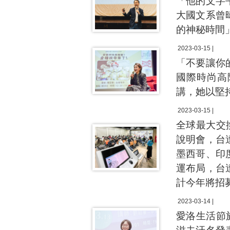
「他的文字
大國文系曾
的神秘時間
2023-03-15 |
「不要讓你
國際時尚高
講，她以堅
2023-03-15 |
全球最大交
說明會，台
墨西哥、印
運布局，台
計今年將招募
2023-03-14 |
愛洛生活節