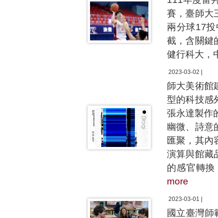
賽，臺師大
兩分球17投
截，含關鍵
健行科大，
2023-03-02 |
師大美術館
型的科技感
張永達製作
幽微、詩意
匯聚，其內
演算與館藏
的感官轉換
more
2023-03-01 |
國立臺灣師