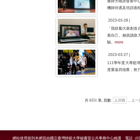
臺師大職涯發展中
機師待遇及培訓過程
2023-03-28 |
「我鼓勵大家創造
索自己。她就讀政
驗。
more
2023-03-27 |
111學年度大專籃
度重返四強賽，努力
共 6551 筆, 頁數:
上20頁
...
上一
網站使用規則
本網頁由國立臺灣師範大學秘書室公共事務中心維護 電話 : (02)7749-