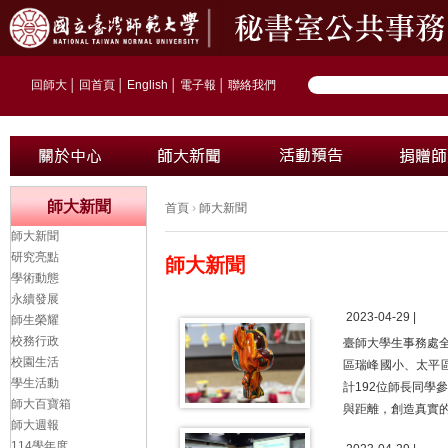
回師大
│
回首頁
│
English
│
電子報
│
聯絡我們
師大新聞
首頁
›
師大新聞
師大新聞
研究亮點
師大新聞
學術動態
永續發展
2023-04-29 |
師生榮耀
校務行政
臺師大學生事務處
校園生活
區瑞峰國小、太平
學生活動
計192位師長同
師大百寶箱
與距離，創造真實
師大週報
114學年度