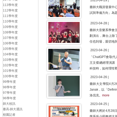
2023-04-29 |
113學年度
臺師大職涯發展中
112學年度
試與準備方向」為
111學年度
110學年度
2023-04-28 |
109學年度
臺師大音樂系學會主辦的
108學年度
劃演出，舞台上除
107學年度
任也到場，親切地
106學年度
105學年度
2023-04-26 |
104學年度
「ChatGPT會
103學年度
王文傑總經理演講「
102學年度
科技時，如何理性
101學年度
100學年度
2023-04-26 |
99學年度
臺師大文學院4月2
98學年度
Janak，以「Defi
97學年度
洛伐克。
more
96學年度
師大校訊
2023-04-25 |
臺高‧師大通訊
臺師大將於4月2
校園記者
學系張少熙教授主