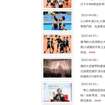
日下午6時將捉對爭
2023-04-08 |
111學年度UVL
軍戰門票、也是隊史
2023-04-07 |
臺灣師大排球隊在
賽11連勝的不敗之
加油。
more
2023-04-06 |
臺師大音樂學院廖
古蹟禮堂攜手演出
跨越第101個年頭
2023-03-31 |
「專心演戲就是我
味》的林秀英。1
螢光幕前。
more