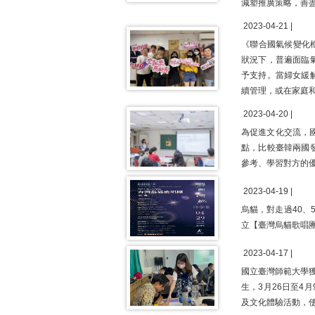
減塑推廣策略，善盡
2023-04-21 |
《聯合國氣候變化框架
狀況下，普遍面臨
予支持。當婦女緩
續管理，或在家庭
2023-04-20 |
為促進文化交流，國
點，比較臺韓兩國
參考、學習對方的
2023-04-19 |
烏貓，對走過40
立【臺灣烏貓歌唱
2023-04-17 |
國立臺灣師範大學
生，3月26日至
及文化體驗活動，