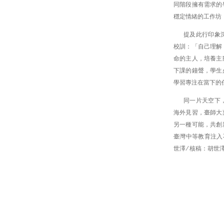
同階段擁有需求的
穩定情緒的工作坊
提及此行印象
校訓：「自己理解
命的主人，培養主
下課的鐘聲，學生
學習專注在當下的
同一片天空下
海外見習，臺師大
另一種可能，共創
臺灣中等教育注入
世澤 ∕ 核稿：胡世