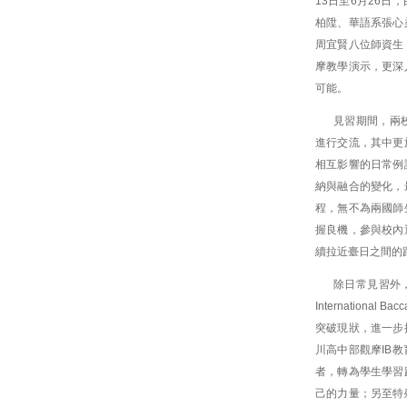
13日至6月26
柏陞、華語系張心
周宜賢八位師資生
摩教學演示，更深
可能。
見習期間，兩
進行交流，其中更
相互影響的日常例
納與融合的變化，
程，無不為兩國師
握良機，參與校內
續拉近臺日之間的
除日常見習外
Internationa
突破現狀，進一步
川高中部觀摩IB
者，轉為學生學習
己的力量；另至特