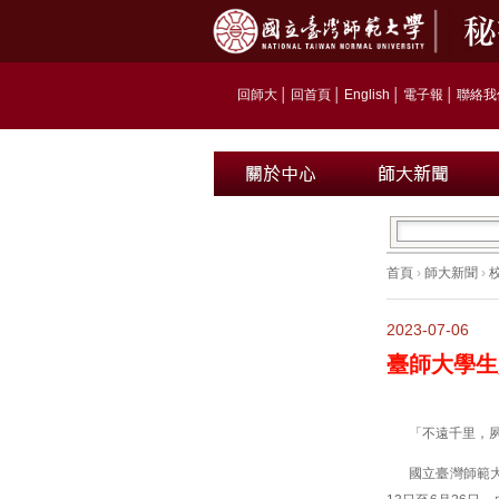
回師大
│
回首頁
│
English
│
電子報
│
聯絡我
首頁
›
師大新聞
›
2023-07-06
臺師大學生
「不遠千里，
國立臺灣師範