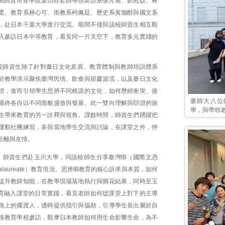
日，由師資培育學院葉怡芬老師帶領英語系張芳瑜、劉冠妏、林
柔、教育系林心可、衛教系柯佩廷、歷史系黃珈醇與國文系
，赴日本千葉大學進行交流。期間不僅與該校師資生相互觀
入參訪日本中等教育，看見同一片天空下，教育多元實踐的
校師資生除了針對臺日文化差異、教育體制與教師培訓體系
於教學演示聚焦臺灣民情、飲食與節慶源流，以及臺日文化
證，進而引領學生思辨不同根源的文化，如何歷經衝突、接
臺師大八位師資
最終各自以不同面貌盛放與發展。此一雙向理解與辯證的旅
學，與帶領
生帶來教育的另一詮釋與視角。課餘時間，師資生們踴躍把
運動社團練習，多與當地學生交流與討論，在課堂之外，持
距離與友情。
，師資生們赴玉川大學，同該校師生分享臺灣IB（國際文憑
l Baccalaureate）教育現況、思辨IB教育的核心訴求與本質，如何
提升教師知能，在教學現場落地執行與開花結果，同時至玉
教育融入課堂的日常實踐，看見老師如何從課堂上對下的主導
路上的擺渡人，適時提供指引與協助，引導學生長出屬於自
殊教育學校參訪，觀摩日本教師如何用生命影響生命，為不