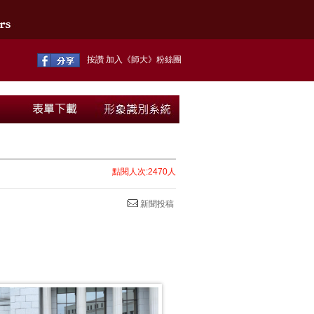
按讚 加入《師大》粉絲團
點閱人次:2470人
新聞投稿