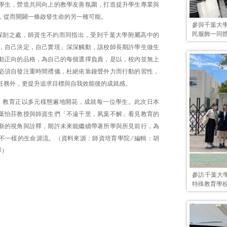
學生，營造共同向上的教學友善氛圍，打造提升學生專業與
，從而開闢一條啟發生命的另一種可能。
參與千葉大
民服飾一同
深刻之處，師資生不約而同指出，受到千葉大學附屬高中的
，自己決定，自己實現」深深觸動，該校師長期許學生做生
動正向的品格，為自己的每個選擇負責，是以，校內並無上
必須自發注重時間禮儀，杜絕依靠鐘聲外力而行動的習性，
任務外，更提升追求目標與自我效能後的成就感。
，教育正以多元樣態遍地開花，成就每一位學生。此次日本
葉怡芬教授與師資生們「不遠千里，夙葉不解」看見教育的
新的視角與詮釋，期許未來能繼續帶著所學與所見前行，為
不一樣的生命源流。（資料來源：師資培育學院 ∕ 編輯：胡
澤）
參訪千葉大學附屬之
特殊教育學