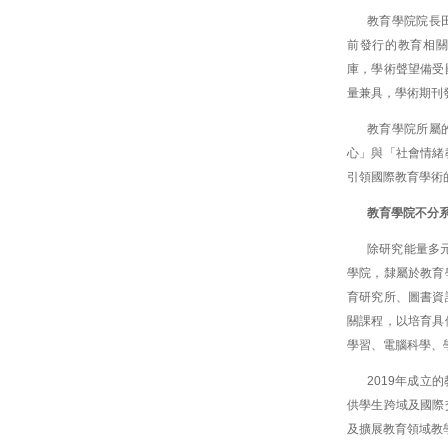
教育學院院長
前發行的教育相關期
庫，學術聲望備受
量兼具，學術期刊
教育學院所屬
心」與「社會情緒
引領國際教育學術
教育學院不分
除研究能量多
學院，隸屬於教育
育研究所、圖書資
關課程，以培育具
學習、電腦科學、
2019年成
供學生跨域及國際
及擴展教育領域教