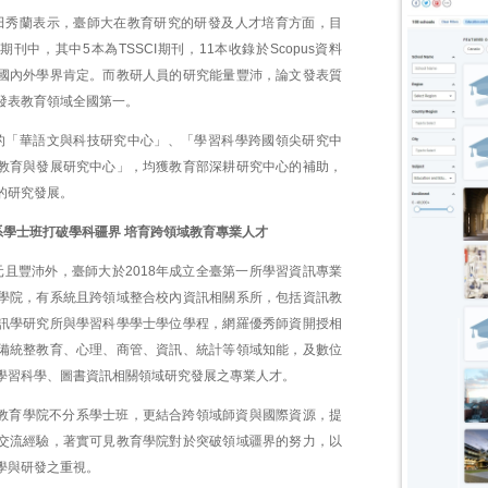
田秀蘭表示，臺師大在教育研究的研發及人才培育方面，目
刊中，其中5本為TSSCI期刊，11本收錄於Scopus資料
國內外學界肯定。而教研人員的研究能量豐沛，論文發表質
發表教育領域全國第一。
的「華語文與科技研究中心」、「學習科學跨國領尖研究中
教育與發展研究中心」，均獲教育部深耕研究中心的補助，
的研究發展。
系學士班打破學科疆界 培育跨領域教育專業人才
元且豐沛外，臺師大於2018年成立全臺第一所學習資訊專業
學院，有系統且跨領域整合校內資訊相關系所，包括資訊教
訊學研究所與學習科學學士學位學程，網羅優秀師資開授相
備統整教育、心理、商管、資訊、統計等領域知能，及數位
學習科學、圖書資訊相關領域研究發展之專業人才。
立的教育學院不分系學士班，更結合跨領域師資與國際資源，提
交流經驗，著實可見教育學院對於突破領域疆界的努力，以
學與研發之重視。