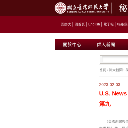
回師大
│
回首頁
│
English
│
電子報
│
聯絡我
首頁
›
師大新聞
›
2023-02-03
U.S. N
第九
《美國新聞與全球報