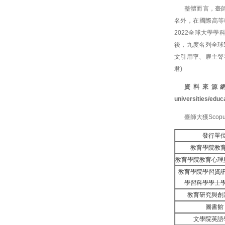
整體而言，臺師
名外，在國際高等教育
2022全球大學學
後，九度名列全球
文引用率、雇主聲譽
君)
資料來源
universities/educ
臺師大獲Scop
發行單
教育學院教
教育學院教育心理
教育學院學習資
學習科學學士
教育研究與創
圖書館
文學院英語