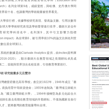
灣師範大學於教育與教育研究學科（Education and
l Research）名列全球第9名，成績斐然，與哈佛、史丹佛大學同
世界前十名，也讓臺灣的學術能量被世界看見。
ws全球大學排行榜，依據學校研究表現、發表論文數、引用次數等
全球大學學術研究表現及學術聲譽進行排序，臺師大於去年
育研究學科排名中，名列第9，其中引文影響力指標
citation impact）為全球第6，被引用率前10%的論文比例名列世
數位居全球第11。
名系統的數據是由Clarivate Analytics 提供，由Incites資料庫
016-2020），顯示臺師大在教育領域之長期耕耘卓具成
第二，並能與世界頂尖名校並肩，引領教育專業前行。
術 研究能量多元且豐沛
灣總督府臺北高等學校」創立於1922年，1946年成立「臺
，肩負培育中等師資使命；1955年改制為「臺灣省立師範大
格為「國立臺灣師範大學」，1994年後轉型為多元化綜合大
校師生過去長期在教育領域的辛勤耕耘，不僅為國家在各行
人才，更將臺灣的教育能量帶向全球。