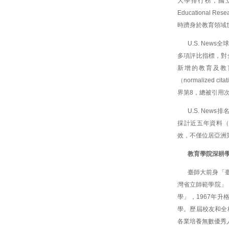
大學排行榜，國立臺
Educationa
時躋身於教育領域
U.S. Ne
多項評比指標，對
新增的教育及教
（normalized 
界第8，總被引用次
U.S. News排
採計近五年資料（2
效，不僅位居亞洲
教育學院深耕學
臺師大前身「臺
灣省立師範學院」
學」，1967年升
學。歷屆校友和全
各業培養無數優秀