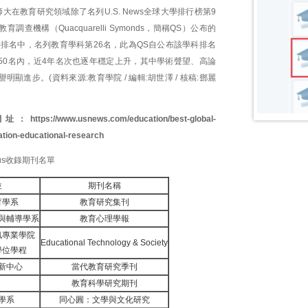
大在教育研究領域除了名列U.S. News全球大學排行榜第9
調查機構（Quacquarelli Symonds，簡稱QS）公布的
科排名中，名列教育學科第26名，此為QS自公布該學科排名
50名內，近4年名次也逐年穩定上升，其中學術聲望、高論
明顯進步。(資料來源:教育學院 / 編輯:胡世澤 / 核稿:鄧麗
網址：
https://www.usnews.com/education/best-global-
ation-educational-research
us收錄期刊名單
位
期刊名稱
育學系
教育研究集刊
與輔導學系
教育心理學報
訊專業學院
Educational Technology & Society
學位學程
新中心
當代教育研究季刊
教育科學研究期刊
學系
同心圓：文學與文化研究