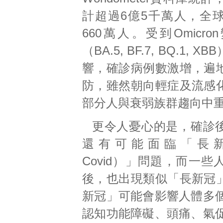
計超過6億5千萬人，全
660萬人。受到Omicr
（BA.5, BF.7, BQ.1, 
響，確診病例數激增，遍
防，雖然朝向輕症及流感
部分人與衰弱族群趨向中
更令人憂心的是，確診
還有可能面臨「長新冠
Covid）」問題，而一
後，也出現類似「長新冠
新冠」可能會影響人體多
認知功能障礙、頭痛、氣