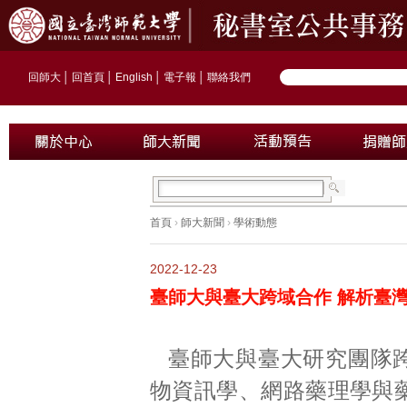
回師大
│
回首頁
│
English
│
電子報
│
聯絡我們
首頁
›
師大新聞
›
學術動態
2022-12-23
臺師大與臺大跨域合作 解析臺
臺師大與臺大研究團隊
物資訊學、網路藥理學與