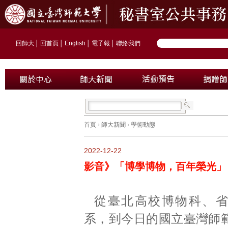
回師大
│
回首頁
│
English
│
電子報
│
聯絡我們
首頁
›
師大新聞
›
學術動態
2022-12-22
影音》「博學博物，百年榮光」
從臺北高校博物科、
系，到今日的國立臺灣師