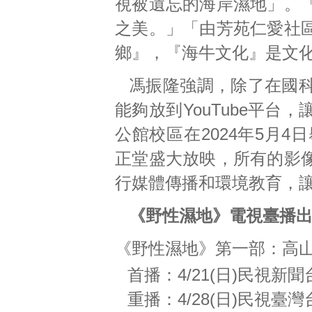
視被遺忘的海岸濕地」。
之美。」「由芳苑仁愛社
鄉』，『海牛文化』是文
馮振隆強調，除了在國
能夠放到YouTube平
公館校區在2024年5月4
正堂盛大放映，所有的影
行媒體傳播和環境教育，
《野性濕地》電視臺播
《野性濕地》第一部：高山
首播：4/21(日)民視新聞台1
重播：4/28(日)民視臺灣台0