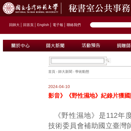
回師大
│
回首頁
│
English
│
電子報
│
聯絡我們
首頁
›
師大新聞
›
學術動態
2024-04-10
影音》《野性濕地》紀錄片獲國
《野性濕地》是112年
技術委員會補助國立臺灣