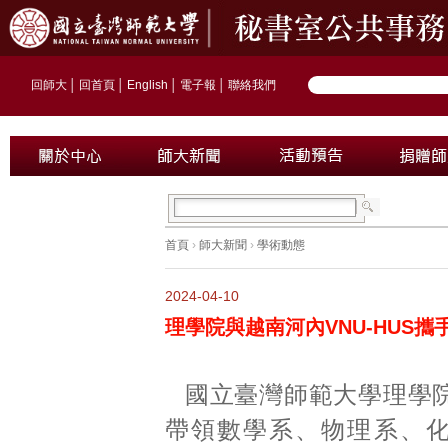
回師大
│
回首頁
│
English
│
電子報
│
聯絡我們
首頁
›
師大新聞
›
學術動態
2024-04-10
理學院與越南河內VNU-HUS
國立臺灣師範大學理學
帶領數學系、物理系、