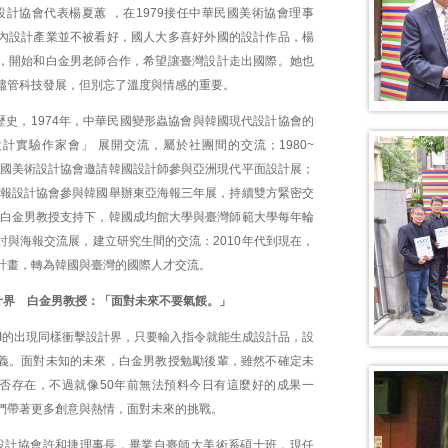
設計協會代表楊夏蕙 ，在1979接任中華民國美術協會理事
內設計產業並不被看好，國人大多喜好外國的設計作品，楊
，開始和白金男老師合作，希望讓臺灣設計走出國際。她也
儘管科技發展，但別忘了溫度與情感的重要。
歷史，1974年，中華民國變形蟲協會與韓國現代設計協會的
計實驗作家會」 展開交流，屬於社團間的交流；1980~
華民國美術設計協會邀請韓國設計師參與亞洲現代平面設計展；
灣海報設計協會參與韓國舉辦東亞海報三年展，持續雙方緊密交
，在白金男教授支持下，韓國成均館大學與臺灣師範大學每年輪
討與海報交流展，建立研究生間的交流：2010年代到現在，
計畫，轉為韓國與臺灣的國際人才交流。
計界 白金男教授：「面對未來不要氣餒。」
AI的出現同樣衝擊設計界，只要輸入指令就能生成設計品，設
義。面對未知的未來，白金男教授勉勵後輩，雖然不確定未
否存在，不過就像50年前無法預料今日有這麼好的成果一
們帶著更多創意與熱情，面對未來的挑戰。
設計協會許和捷理事長，畢業自臺師大美術系碩士班，現任