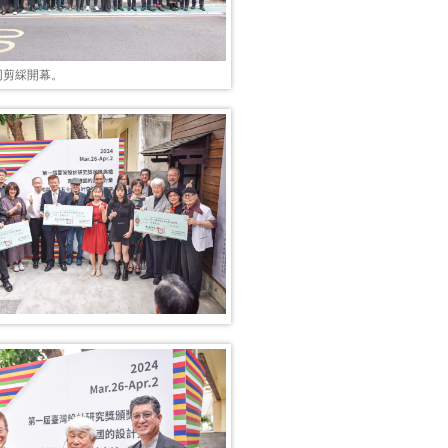
同剪綵開幕。