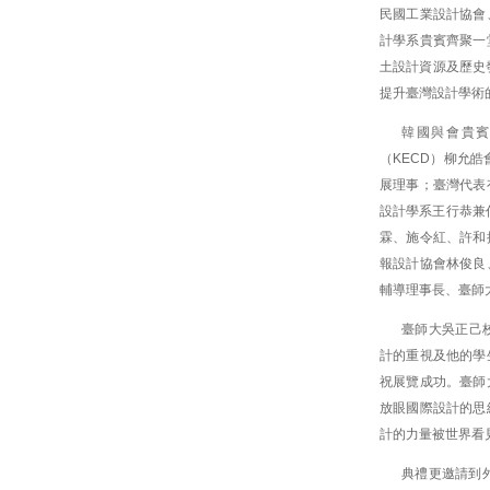
民國工業設計協會
計學系貴賓齊聚一
土設計資源及歷史
提升臺灣設計學術
韓國與會貴
（KECD）柳允
展理事；臺灣代表
設計學系王行恭兼
霖、施令紅、許和
報設計協會林俊良
輔導理事長、臺師
臺師大吳正己
計的重視及他的學
祝展覽成功。臺師
放眼國際設計的思
計的力量被世界看
典禮更邀請到