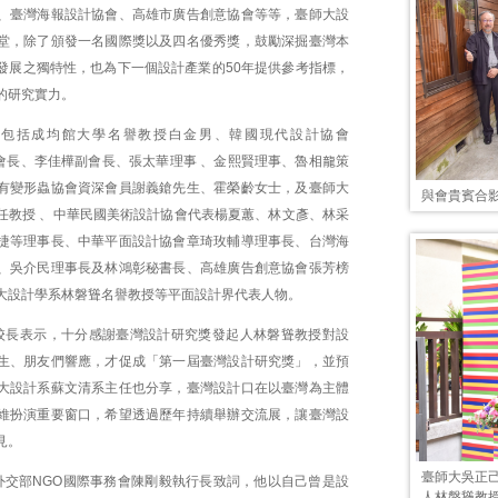
、臺灣海報設計協會、高雄市廣告創意協會等等，臺師大設
堂，除了頒發一名國際獎以及四名優秀獎，鼓勵深掘臺灣本
發展之獨特性，也為下一個設計產業的50年提供參考指標，
的研究實力。
賓包括成均館大學名譽教授白金男、韓國現代設計協會
皓會長、李佳樺副會長、張太華理事 、金熙賢理事、魯相龍策
有變形蟲協會資深會員謝義鎗先生、霍榮齡女士，及臺師大
與會貴賓合
任教授 、中華民國美術設計協會代表楊夏蕙、林文彥、林采
捷等理事長、中華平面設計協會章琦玫輔導理事長、台灣海
、吳介民理事長及林鴻彰秘書長、高雄廣告創意協會張芳榜
大設計學系林磐聳名譽教授等平面設計界代表人物。
校長表示，十分感謝臺灣設計研究獎發起人林磐聳教授對設
生、朋友們響應，才促成「第一屆臺灣設計研究獎」，並預
大設計系蘇文清系主任也分享，臺灣設計口在以臺灣為主體
維扮演重要窗口，希望透過歷年持續舉辦交流展，讓臺灣設
見。
臺師大吳正
外交部NGO國際事務會陳剛毅執行長致詞，他以自己曾是設
人林磐聳教