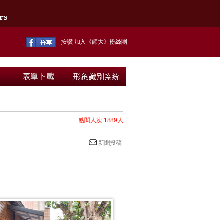
按讚 加入《師大》粉絲團
點閱人次:1889人
新聞投稿