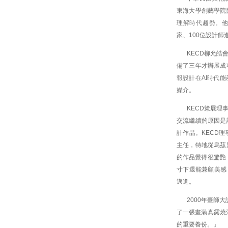
東海大學創藝學院
理解時代趨勢。他
家、100位設計師
KECD柳允
備了三年才辦展成
報設計在AI時代
媒介。
KECD策展
交流繼續的原因是
計作品。KECD
主任，特地從烏茲
的作品覺得很驚艷
寸下還能兼顧美感
邁進。
2000年臺師
了一張畫滿真露燒
的重要養份。」