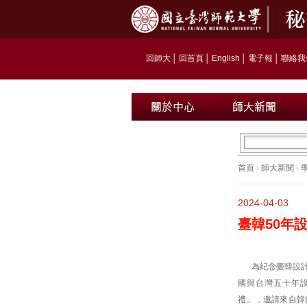
回師大
│
回首頁
│
English
│
電子報
│
聯絡我
首頁
›
師大新聞
›
2024-04-03
臺韓50年
為紀念臺韓設計
國與台灣五十年
禮」，邀請來自韓