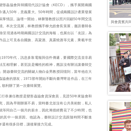
灣變形蟲協會與韓國現代設計協會（KECD），攜手展開兩國
今邁入50年，意義重大。50年時間，促成兩國設計產業發展
深厚情誼。論壇一開始，林磐聳教授以照片回顧50年間交流
與會貴賓共
憶。本次交流展，林教授攜手柳允皓會長策展，邀請臺韓各
，除呈現過各時期兩國設計交流的海報，也展出以「友誼」為
作品上可見各自國旗、高粱酒、真露燒酒等元素，乘載半世
的1970年代，訊息多靠電報與信件傳遞，要國際交流並非易
法互相理解，甚至說是犧牲的精神，應該沒有辦法讓臺韓交
。」開啟臺韓交流的關鍵人物白金男教授回憶到，當年他在大
蟲協會的朋友，1973那年開始不斷向臺灣寄送作品，在三年
，順利辦了第一次臺韓展覽。
王行恭兼任教授是變形蟲協會資深會員，見證50年來協會和
充，因為早期辦展不易，當時臺北並沒有公共美術館，私人
就等同自己一個月的薪水，因此籌措經費花了不少時間，也
的其中一個原因。他認為，臺韓設計交流跟隨時間不斷進
年還有很多目標，讓後輩接力完成。