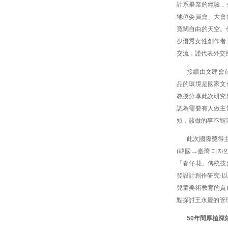
計系畢業的經驗，
地位委員會」大會
寬闊自由的天空。
少優秀女性創作者
交流，謹代表外交
接續由文建會
品的環境是國家文
教授分享此次研究
認為需要有人做主
短，該做的事不能
此次國際獎得
(韓國ㅡ臺灣 디자
「春仔花」傳統技
發設計創作研究-
兒童美術教育的貢
點探討王永慶的管
50年間厚植深