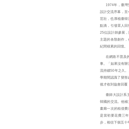
1974年，臺
設計交流序幕，至
茁壯，也厚植臺韓
點滴，引發眾人回
25位設計師參展
主題的各類創作，
紀間積累的回憶。
在網路不普及
事。「如果沒有辦
流持續50年之久
學期間認識了變形
後才收到協會回覆
臺師大設計系
韓國的交流。他補
畫廊一次的租借費
是當初要花費三年
步，相信下個五十