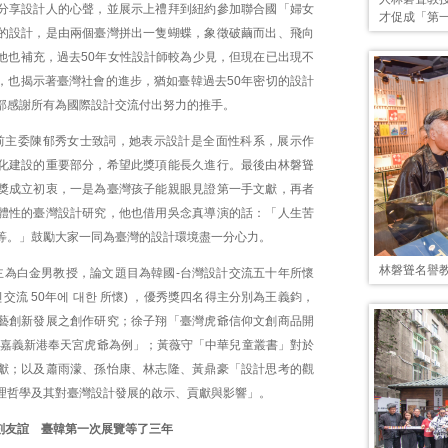
分享設計人的心聲，並展示上禮拜到紐約參加聯合國「婦女
才促成「第
的設計，是由兩個臺灣拼出一隻蝴蝶，象徵破繭而出、飛向
他也補充，過去50年女性設計師較為少見，但現在已出現不
，也揭示著臺灣社會的進步，猶如臺韓過去50年密切的設計
部感謝所有為國際設計交流付出努力的推手。
前主委陳郁秀女士致詞，她表示設計是全面性科系，展示作
化建設的重要部分，希望此獎項能長久進行。最後由林磐聳
獎成立初衷，一是為臺灣孩子能親眼見證第一手文獻，再者
體性的臺灣設計研究，他也借用吳念真導演的話：「人生苦
等。」鼓勵大家一同為臺灣的設計環境盡一分心力。
林磐聳名譽
主為白金男教授，論文題目為韓國-台灣設計交流五十年所懷
인交流 50年에 대한 所懷) ，優秀獎四名得主分別為王義鈞，
藝創新發展之創作研究；徐子翔「臺灣虎爺信仰文創商品開
以嘉義新港奉天宮虎爺為例」；黃薇守「中華兒童叢書」對於
獻；以及蕭雨濛、孫怡康、林志隆、黃鼎豪「設計思考的觀
理哲學及其對臺灣設計發展的啟示、貢獻與影響」。
刻友誼 臺韓第一次展覽等了三年