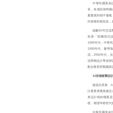
中華民國美術
長，有感於當時國
夏蕙感到很不服氣
向後輩的朋友說，
細數50年交流
前身「韓國現代設
1990年代，中
1990年代，臺
流，2000年代
流舉辦設計學術研
配合教育部戰國策
AI浪潮衝擊設
隨資訊革新，
計產業將重新被定
來設計師的職業是
樣，期望年輕世代
中華民國美術