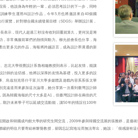
院長，他說身為年輕的一輩，必須思考設計的下一步，同時
訓練學生運用AI設計作品，今年5月也將邀請來自40個國
進行展覽，針對聯合國永續發展目標（SDGS）舉辦設計展，
皓會長表示，現代人超過三秒沒有收到回覆就算久，更何況是籌
功，非常佩服前輩們的熱情與動力。柳允皓會長也分享，海
能產出更多元的作品，海報將跨越語言，成為設計界溝通的新
理事、忠北大學視覺設計系魯相龍教授則表示，比起友情，能讓
設計師的迫切感，他將以深厚的友情為基礎，投入更多的設
理事、烏兹别克塔什干富川大學多媒體及遊戲內容系系張太華
別克遠道而來參加這次論壇，她分享第一次看到臺灣設計師
，因為韓國海報的尺寸大多是A1，但臺灣設計師在兩倍的尺
，期許未來學子可以延續交流動能，讓50年的情誼往100年
大設開啟和韓國成均館大學的研究生間交流，2009年參與韓國交流展的張雅婷，是藝
酒罐的明信片要寄給林磐聳教授，卻因忘記寫地址而無法寄出，她說：「很感謝有這