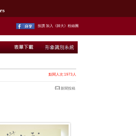
按讚 加入《師大》粉絲團
點閱人次:1973人
新聞投稿