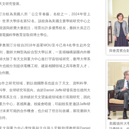
天文研究發展。
汀分校為美國八所「公立常春藤」名校之一，2024年登上
》世界大學排名第52名。該校身為美國主要學術研究中心之
資源與經費大量挹注，培育出許多優秀校友，臺師大吳正己
讀電腦科學教育並取得博士學位。
學奧斯汀分校自2018年簽署MOU至今已有4名學生赴外交
與會貴賓合
到，臺師大轉型為綜合型大學以來，一直積極構築國內外夥
師大除了有天文與重力中心進行宇宙領域研究，臺灣大學系
大也能分別提供電機工程、建築相關領域之高等教育人才，
合作圈。
合作之研究領域，劉以德國際長也提出了天文、資料科學、
學、全球研究等面向。由於Daniel Jaffe研發長曾任德州大
學系系主任，並持續於天文望遠鏡領域進行長期研究，因此
力中心」甚感興趣。校級會晤後，印副校長更邀請Jaffe研
討未來可能的合作機會，也介紹了些古玩收藏，展現臺師大
款待。
美國德州大學奧
天文與重力中心李悅寧副主任與卜宏毅助理教授與Daniel
訪臺師大，