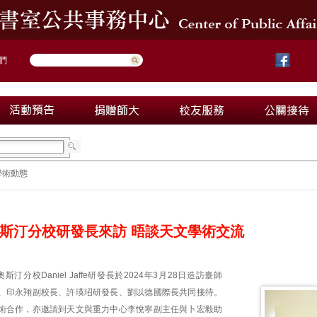
們
學術動態
斯汀分校研發長來訪 晤談天文學術交流
汀分校Daniel Jaffe研發長於2024年3月28日造訪臺師
、印永翔副校長、許瑛玿研發長、劉以德國際長共同接待。
術合作，亦邀請到天文與重力中心李悅寧副主任與卜宏毅助