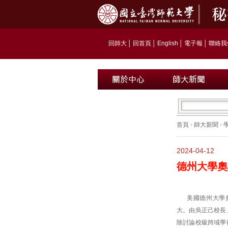
回師大
│
回首頁
│
English
│
電子報
│
聯絡我
首頁
›
師大新聞
›
2024-04-12
德州大學奧
美國德州大學奧斯
大。由吳正己校長
除討論校級跨域學