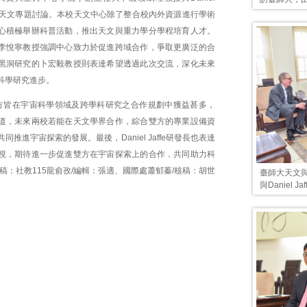
行了天文專題討論。本校天文中心除了整合校內外資源進行學術
心積極舉辦科普活動，推出天文與重力學分學程培育人才。
李悅寧教授強調中心致力於促進跨域合作，爭取更廣泛的合
黑洞研究的卜宏毅教授則表達希望透過此次交流，深化未來
科學研究進步。
方皆在宇宙科學領域及跨學科研究之合作規劃中獲益甚多，
道，未來兩校若能在天文學界合作，綜合雙方的專業設備資
同推進宇宙探索的發展。最後，Daniel Jaffe研發長也表達
視，期待進一步促進雙方在宇宙探索上的合作，共同助力科
稿：社教115龍俞孜/編輯：張適、國際處蕭郁蓁/核稿：胡世
臺師大天文
與Daniel