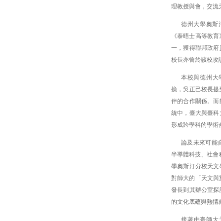
理教授與會，交流
德州大學奧斯
《泰晤士高等教育
一，獲得聯邦政府
校長亦曾於該校攻
本校與德州大
換，吳正己校長提
伴的合作關係。而
統中，臺大與臺科
形成跨學科的學術
論及未來可能
半導體科技、社會科
學奧斯汀分校天文
對師大的「天文與重
發長到其辦公室探
的文化底蘊與熱情
接著由臺師大