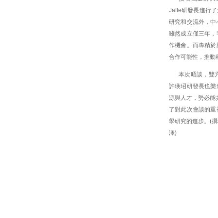
Jaffe研發長進
研究和交流外，中
雖然成立僅三年，
作機會。而專精於
合作可能性，推動
本次晤談，雙
許瑛玿研發長也樂
源與人才，勢必能共
了對此次會談的重
學研究的進步。(撰
澤)