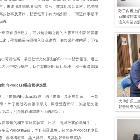
主，未運用新聞現場採訪、證言、或其他聲音素材，也沒開
除了內容上
高的敘事及剪輯，聲音報導未有大幅創新，「而這件事是學
新聞媒體常讓
做的。」
注入專業資源發
一來沒有流量壓力，可以無後顧之憂的大膽嘗試創新聲音報
二來，學校能長時間投入資源建構一個共榮的生態系，開拓
出可聽性高、掌握社會文化脈動的Podcast聲音報導。過去
ast內容中較少聽見，我們就能利用這個基地（和平東路實驗
 向Podcast聲音報導進擊
，「進擊的Podcast報導」的「進擊」具兩層意涵：「一是
大傳所碩三
擊：除了跳脫既有報導形式、開發聲音新聞，無論是文化
聲音報導的
；第二，則是協作組織層面上的創新。」
教授帶領的和平東路實驗室，出品「聲與故事的裁縫手」、
多元Podcast節目，內容包羅萬象，包含臺灣Podcast少見
導、非虛構報導、論文轉譯、及其他聲音報導實驗。