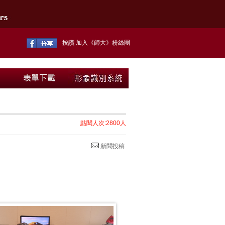
按讚 加入《師大》粉絲團
點閱人次:2800人
新聞投稿