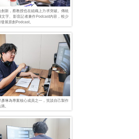
的創新，蔡教授也在組織上力求突破。傳統
文字、影音記者兼作Podcast內容，較少
展原創Podcast。
廖彥琳為專案核心成員之一，笑談自己製作
點滴。