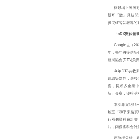
棒球場上陣陣歡
親耳「聽」見新聞現
步突破聲音報導的
「nDX數位創
Google去
年，每年將提供新
發展協會(DTA)
今年DTA共
組織等媒體，最後
姿，從眾多企業中
新」專案，獲得基
本次專案絕非
驗室「和平東路實驗
行兩個國科會計畫，
片，兩個國科會計畫分
蔡教授分析，臺