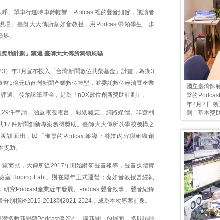
呼、單車行進時車鈴輕響…Podcast裡的聲音細節，讓讀者
場。臺師大大傳所蔡如音教授，用Podcast帶領學生一步
疆界。
新獎助計劃」獲選 臺師大大傳所獨領風騷
（2023）年3月宣布投入「台灣新聞數位共榮基金」計畫，為期3
臺幣1億元助台灣新聞產業數位轉型，並委託數位經濟暨產業
國立臺灣師
負責評選、發放該筆基金，是為「nDX數位創新獎助計劃」。
擊的Podc
年2月2日獲
收到29件申請，涵蓋電視電台、報紙雜誌、網路媒體、非營利
劃」基本獎助
共17件新聞創新專案獲得獎助。臺師大大傳所以學校機構之
脫穎而出，以「進擊的Podcast報導：聲媒內容與組織創
本獎助。
一蹴而就，大傳所從2017年開始鑽研聲音報導，聲音媒體實
室 Hoping Lab 」則在隔年正式運營；蔡如音教授曾經執
研究Podcast產業近年發展、Podcast聲音敘事、聲音紀錄
別橫跨2015-2018到2021-2024，成為本次專案前身。
灣多數新聞類Podcast停留在「講新聞」的層面，多以訪談