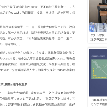
我們不能只複製現有Podcast，要不然就不是創新了。」凡
品的Podcast，強調紀實、多元、非虛構，絕無閒聊，精
節目「聲與故事的裁縫手」中，有一系列由大傳所學生創作，說自
認為，第一人稱的訓練，讓記者學習為自己說的話負責，要
蔡如音教授
意義、有公共價值。「我希望做出來的報導，三年、五年、
許多專業器
舊不覺得過時。」
創新，蔡教授也在組織上力求突破。傳統新聞媒體常讓文
odcast內容，較少注入專業資源發展原創Podcast。蔡教授
平東路實驗室，社團間沒有階級文化；學生利用共聽會，在
aylist，也會邀請業界人士，和學生交換對Podcast專案的
 拓展聲音報導生態系
之一、臺師大大傳所碩三廖彥琳表示，之所以這麼喜歡聲音
音傳遞故事，會比文字更加貼近。「當聲音傳到大腦裡，其
Podcas
傳所學生創
像，我覺得想像的畫面，會比很多電視畫面更豐富、更好