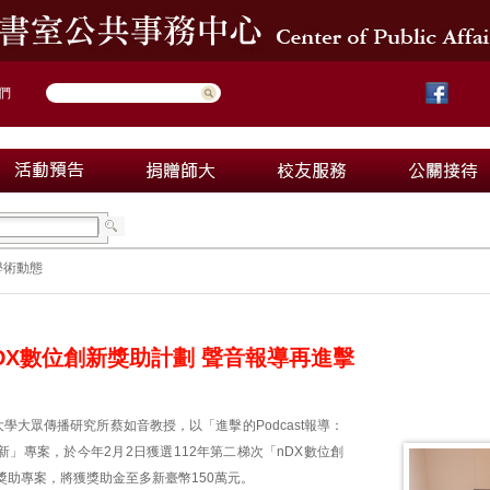
們
學術動態
DX數位創新獎助計劃 聲音報導再進擊
學大眾傳播研究所蔡如音教授，以「進擊的Podcast報導：
」專案，於今年2月2日獲選112年第二梯次「nDX數位創
獎助專案，將獲獎助金至多新臺幣150萬元。