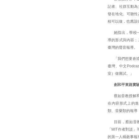
記者、社群互動為
發在地化、可聽性
校可以做，也應該
她指出，學校
導的形式與內容；
臺灣的聲音報導。
「我們想要創造
臺灣、中文Podc
室）做嘗試。」
創和平東路實驗室
蔡如音教授解釋
在內容形式上的進
類、音樂類的報導
目前，蔡如音
「MIT作者對談」等
的第一人稱敘事報