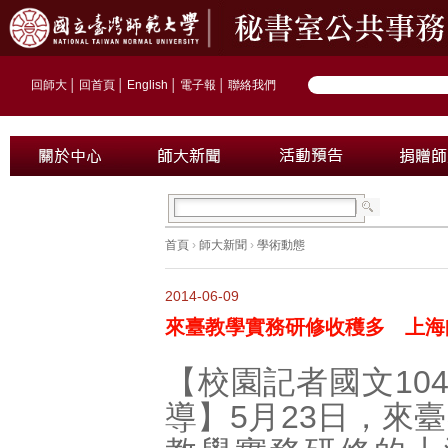
回師大
│
回首頁
│
English
│
電子報
│
聯絡我們
首頁
›
師大新聞
›
學術動態
2014-06-09
來臺教學實務研修收穫多 上海
【校園記者國文10
導】5月23日，來臺