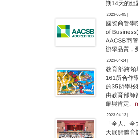
期14天的
2023-05-05 |
國際商管學院促進協
of Bus
AACSB商管
辦學品質，
2023-04-24 |
教育部跨領
161所合
的35所學
由教育部師
耀與肯定。
2023-04-13 |
「全人、全
天展開體育