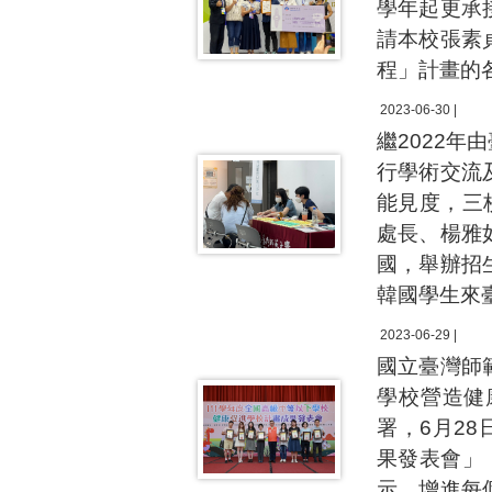
學年起更承
請本校張素
程」計畫的
2023-06-30 |
繼2022
行學術交流
能見度，三
處長、楊雅
國，舉辦招
韓國學生來
2023-06-29 |
國立臺灣師
學校營造健
署，6月2
果發表會」
示，增進每