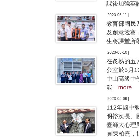
課後加強英
2023-05-11 |
教育部國民
及創意競賽
生將課堂所
2023-05-10 |
在炙熱的五
公室於5月
中山高級中
能。
more
2023-05-09 |
112年國中
明裕次長、
臺師大心理
員陳柏熹，