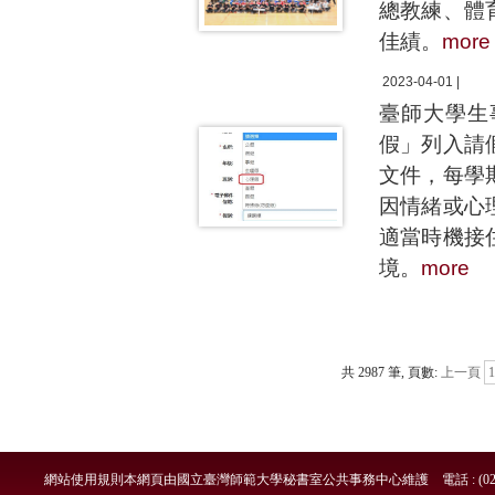
總教練、體
佳績。
more
2023-04-01 |
臺師大學生
假」列入請
文件，每學
因情緒或心
適當時機接
境。
more
共 2987 筆, 頁數:
上一頁
1
網站使用規則
本網頁由國立臺灣師範大學秘書室公共事務中心維護 電話 : (02)7749-