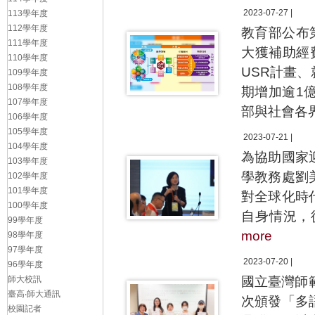
2023-07-27 |
113學年度
112學年度
教育部公布
111學年度
大獲補助經
110學年度
USR計畫
109學年度
108學年度
期增加逾1
107學年度
部與社會各
106學年度
105學年度
2023-07-21 |
104學年度
為協助國家
103學年度
學教務處劉
102學年度
101學年度
對全球化時
100學年度
自身情況，
99學年度
more
98學年度
97學年度
2023-07-20 |
96學年度
師大校訊
國立臺灣師
臺高‧師大通訊
次頒發「多
校園記者