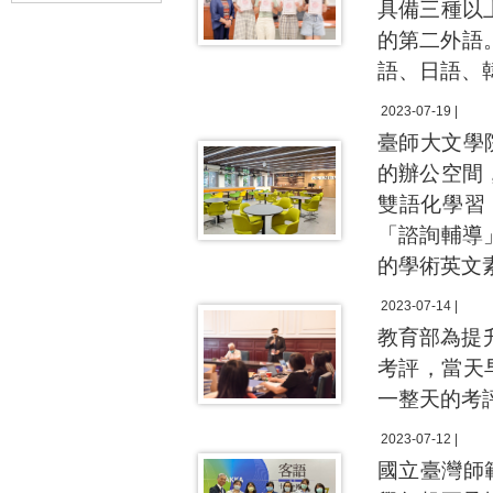
具備三種以
的第二外語
語、日語、
2023-07-19 |
臺師大文學
的辦公空間
雙語化學習
「諮詢輔導
的學術英文
2023-07-14 |
教育部為提
考評，當天
一整天的考
2023-07-12 |
國立臺灣師