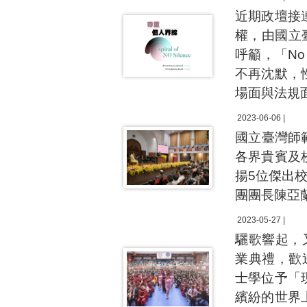
近期政壇接
權，由國立
呼籲，「No
不再沈默，
場面與法規
2023-06-06 |
國立臺灣師
各界貴賓及
揚5位傑出
團團長陳亞
2023-05-27 |
驪歌響起，
業典禮，歡
士學位予「
繽紛的世界