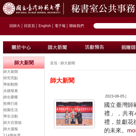
回師大
│
回首頁
│
English
│
電子報
│
聯絡我們
師大新聞
首頁
›
師大新聞
師大新聞
研究亮點
師大新聞
學術動態
永續發展
2023-08-05 |
師生榮耀
校務行政
國立臺灣師
校園生活
禮」，共有
學生活動
禮，並獻花
師大百寶箱
師大週報
的未來。
mo
114學年度