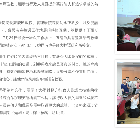
本席位數，顯示出行政人員對提升英語能力和追求卓越的熱
學院院長鄭慶民教授、管理學院院長沈永正教授，以及雙語
下，參與者在每週工作坊展現熱情互動，並提供了正面反
，7月26日最後一場次工作坊上，邀請到具有豐富語言教學
師林芷安（Anita），她同時也是師大翻譯研究所校友。
幫助學生在短時間內實現語言目標，有著令人印象深刻的成績，
語能力測驗的建議，對參與者來說是寶貴的財富。她的專業
理、有效的學習技巧和應試策略，這些分享不僅實用易懂，
自信心，讓他們能夠應對各種語言挑戰。
理學院的合作，展示了大學對提升行政人員語言技能的投
跨院合作辦理英語增能工作坊，讓行政人員的學習和成長不
人員在個人和職業發展中取得更大的成就。（資料來源：管
程學院 ／編輯：胡世澤／核稿：胡世澤）