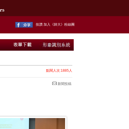
按讚 加入《師大》粉絲團
點閱人次:1885人
新聞投稿