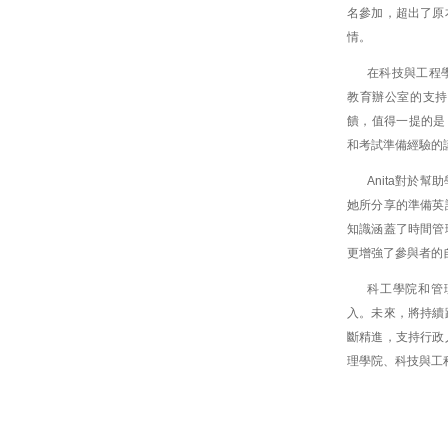
名參加，超出了原
情。
在科技與工程
教育辦公室的支持
饋，值得一提的是
和考試準備經驗的講
Anita對於
她所分享的準備英
知識涵蓋了時間管
更增強了參與者的
科工學院和管
入。未來，將持續
斷精進，支持行政
理學院、科技與工