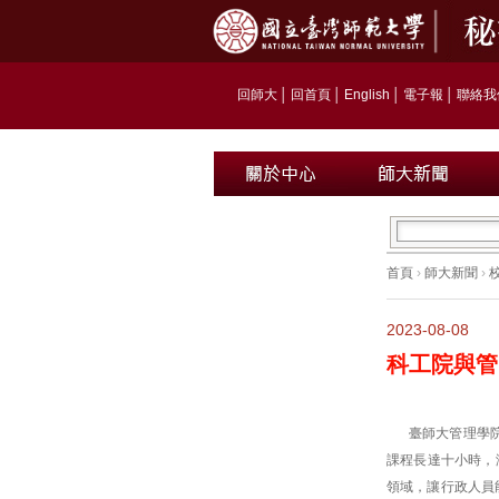
回師大
│
回首頁
│
English
│
電子報
│
聯絡我
首頁
›
師大新聞
›
2023-08-08
科工院與管
臺師大管理學
課程長達十小時，
領域，讓行政人員