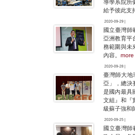
導學系院所
給予彼此支
2020-09-29 |
國立臺灣師
亞洲教育平
務範圍與未
內容。
more
2020-09-28 |
臺灣師大地
亞」，總決
是國內最具
文組』和『
級蘇子強和
2020-09-25 |
國立臺灣師