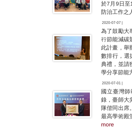
於7月9日
防治工作之
2020-07-07 |
為了鼓勵大
行節能減碳
此計畫，舉
數排行，選
典禮，並請
學分享節能
2020-07-01 |
國立臺灣師
錄，臺師大
隊偕同出席
最高學術殿
more