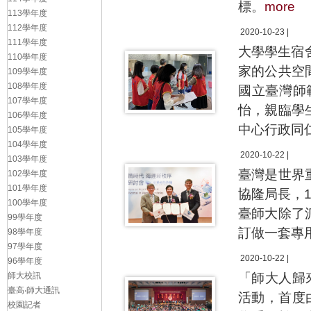
標。
more
113學年度
112學年度
2020-10-23 |
111學年度
大學學生宿
110學年度
家的公共空
109學年度
108學年度
國立臺灣師
107學年度
怡，親臨學
106學年度
中心行政同
105學年度
104學年度
2020-10-22 |
103學年度
臺灣是世界
102學年度
101學年度
協隆局長，
100學年度
臺師大除了
99學年度
訂做一套專
98學年度
97學年度
2020-10-22 |
96學年度
師大校訊
「師大人歸
臺高‧師大通訊
活動，首度
校園記者