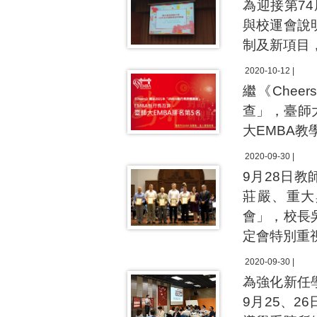
為迎接第7
與校運會說
制及新項目
2020-10-12 |
繼《Chee
查」，臺師
大EMBA教
2020-09-30 |
9月28日
莊嚴、重大
會」，校長
定會特別重
2020-09-30 |
為強化新任
9月25、