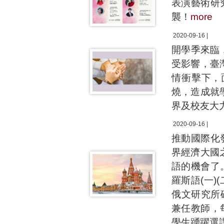
表演藝術研
襲！
more
2020-09-16 |
開學季來臨
受影響，臺
情衝擊下，
燒，造成就
界及校友大
2020-09-16 |
推動國際化
界經濟大國
語的機會了
羅斯語(一)
俄文研究所碩
兼任教師，
學生踴躍選