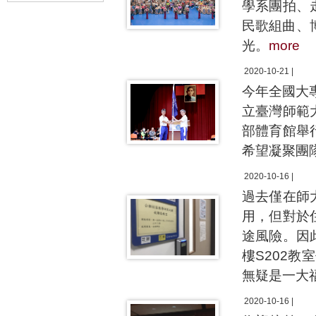
學系團拍、
民歌組曲、
光。
more
2020-10-21 |
今年全國大專
立臺灣師範
部體育館舉
希望凝聚團
2020-10-16 |
過去僅在師
用，但對於
途風險。因
樓S202教
無疑是一大
2020-10-16 |