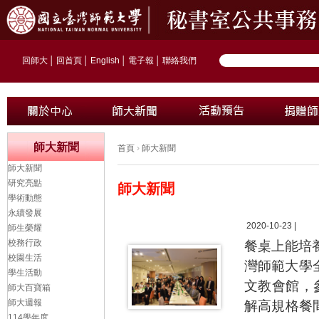
回師大
│
回首頁
│
English
│
電子報
│
聯絡我們
師大新聞
首頁
›
師大新聞
師大新聞
研究亮點
師大新聞
學術動態
永續發展
2020-10-23 |
師生榮耀
校務行政
餐桌上能培
校園生活
灣師範大學
學生活動
文教會館，參加
師大百寶箱
師大週報
解高規格餐
114學年度