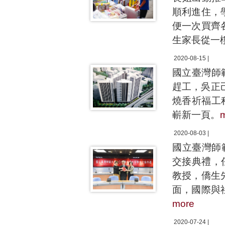
順利進住，
便一次買齊
生家長從一
2020-08-15 |
國立臺灣師
趕工，吳正
燒香祈福工
嶄新一頁。
2020-08-03 |
國立臺灣師
交接典禮，
教授，僑生
面，國際與
more
2020-07-24 |