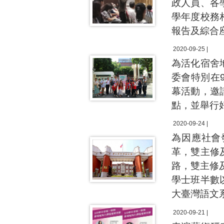
政人員、各
學年度校務
報告及綜合
2020-09-25 |
為活化宿舍
委會特別在
幕活動，邀
點，並舉行
2020-09-24 |
為因應社會
革，雙主修
路，雙主修
學士班半數
大臺灣語文
2020-09-21 |