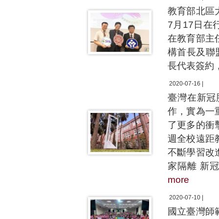
教育部北區
7月17日
在教育部主
構首長及聯
長代表簽約
2020-07-16 |
臺灣在新冠
作，實為一
了更多的衝
週全校遠距
不斷學習改
家隔離 新
more
2020-07-10 |
國立臺灣師