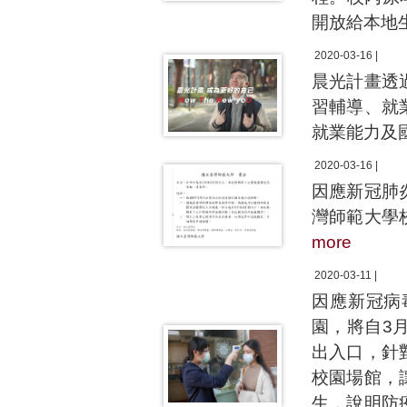
開放給本地
2020-03-16 |
晨光計畫透
習輔導、就
就業能力及
2020-03-16 |
因應新冠肺
灣師範大學
more
2020-03-11 |
因應新冠病
園，將自3
出入口，針
校園場館，
生，說明防