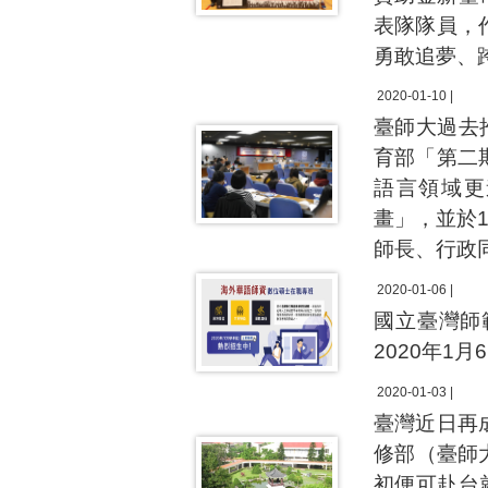
表隊隊員，
勇敢追夢、
2020-01-10 |
臺師大過去
育部「第二
語言領域更
畫」，並於1
師長、行政
2020-01-06 |
國立臺灣師
2020年1
2020-01-03 |
臺灣近日再
修部（臺師
初便可赴台