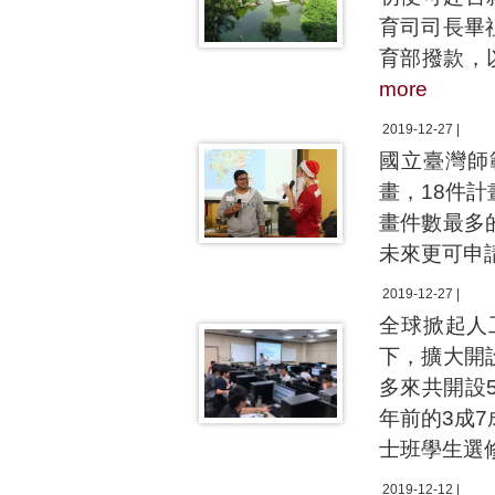
育司司長畢
育部撥款，
more
2019-12-27 |
國立臺灣師
畫，18件計
畫件數最多
未來更可申
2019-12-27 |
全球掀起人
下，擴大開
多來共開設
年前的3成
士班學生選
2019-12-12 |