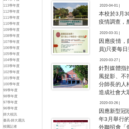
113學年度
2020-04-01 |
112學年度
本校於3月
111學年度
疫情調查，
110學年度
109學年度
2020-03-31 |
108學年度
因應疫情，
107學年度
106學年度
員)只要每
105學年度
104學年度
2020-03-27 |
103學年度
針對媒體指
102學年度
風捉影、不
101學年度
分師長的人
100學年度
99學年度
造成社會大
98學年度
97學年度
2020-03-26 |
96學年度
因應新型冠
師大校訊
年3月舉行
臺高‧師大通訊
外聯招會「
校園記者