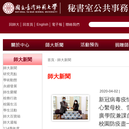
回師大
│
回首頁
│
English
│
電子報
│
聯絡我們
師大新聞
首頁
›
師大新聞
師大新聞
研究亮點
師大新聞
學術動態
永續發展
2020-04-02 |
師生榮耀
校務行政
新冠病毒疫
校園生活
心繫母校、雪
學生活動
廣學院兼課
師大百寶箱
師大週報
校園防疫盡
114學年度