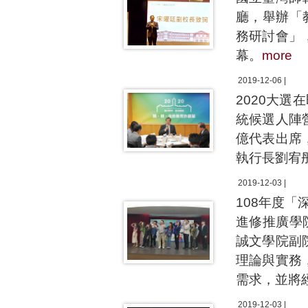
廳，舉辦「
務研討會」
幕。
more
2019-12-06 |
2020大
統候選人陣
億代表出席
執行長劉宥
2019-12-03 |
108年度「
進修推廣學
誠文學院副
理論與實務
需求，並將
2019-12-03 |