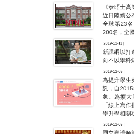
《泰晤士高等教
近日陸續公
全球第23
200名，全
2019-12-11 |
新課綱以打
向不以學科
2019-12-09 |
為提升學生
託，自201
象。為擴大
「線上寫作
學升學相關
2019-12-09 |
國立臺灣師