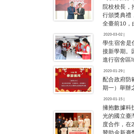
院校校長，
行頒獎典禮
全臺前10
2020-03-02 |
學生宿舍是
接新學期。
進行宿舍區
2020-01-29 |
配合政府防
期一）舉辦
2020-01-15 |
擁抱數據科
光的國立臺
度合作，在2
贊助金新臺