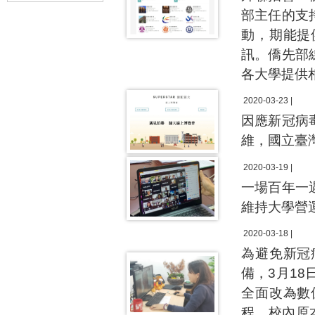
部主任的支
動，期能提
訊。僑先部
各大學提供
2020-03-23 |
因應新冠病
維，國立臺
2020-03-19 |
一場百年一
維持大學營
2020-03-18 |
為避免新冠
備，3月1
全面改為數
程。校內原