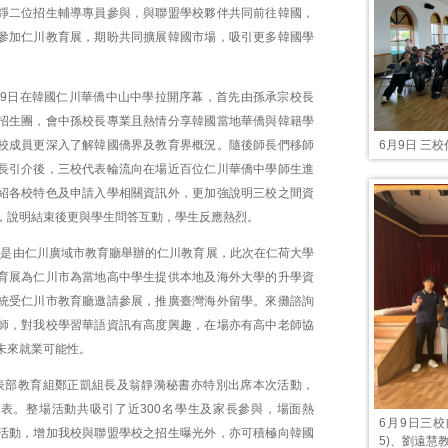
錚二位招生輔導專員參與，與聯盟學校夥伴共同前往韓國，
參加仁川教育展，期盼共同擴展韓國市場，吸引更多韓國學
。
月9日在韓國仁川華僑中山中學拉開序幕，首先由孫承宗校長
招生團，會中孫校長專業且熱情分享韓國當地華僑與韓籍學
6月9日 三
校成員更深入了解韓國僑界及教育界概況。隨後師長們移師
長引介後，三校代表輪流向在場近百位仁川華僑中學師生進
紹各校特色及申請入學相關資訊外，更加強說明三校之間資
，說明結束後更與學生問答互動，學生反應熱烈。
場的是由仁川廣域市教育廳舉辦的仁川教育展，此次在仁荷大學
育展為仁川市為當地高中學生提供本地及海外大學的升學資
統受仁川市教育廳邀請參展，推廣臺灣海外留學。來攤諮詢
師，對我校學習華語資訊有高度興趣，在場亦有高中老師協
未來就業可能性。
表部教育組鄭正凱組長及翁靜漪秘書亦特別出席本次活動，
表。整場活動共吸引了近300名學生及家長參與，場面熱
6月9日三
活動，增加我校與聯盟學校之招生曝光外，亦可積極向韓國
5)、劉遠慧