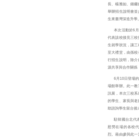
長、楊雅如、鍾繼
舉辦招生說明會並
生來臺灣深造升學
本次活動於6
代表該校接見三校
生就學狀況，讓三
至大禮堂，由孫校
行招生說明，除介
源共享與合作關係
6月10日登
場館舉辦。此一教
訊展，本次三校系
的學生、家長與老
助諮詢學生留台後
駐韓國台北代
慰勞在場的各校代
烈。藉由參與此一