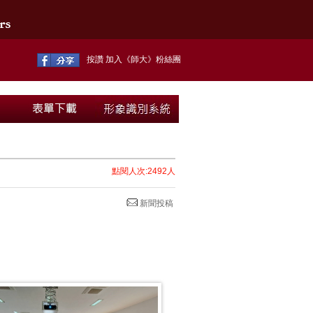
按讚 加入《師大》粉絲團
點閱人次:2492人
新聞投稿