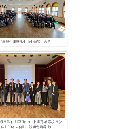
校代表與仁川華僑中山中學師生合照
校師長與仁川華僑中山中學孫承宗校長(左
教務主任(右4)合影，說明會圓滿成功。