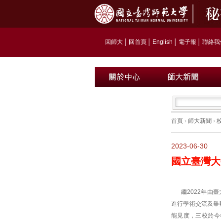
回師大
│
回首頁
│
English
│
電子報
│
聯絡我
首頁
›
師大新聞
›
2023-06-30
國立臺灣大
繼2022年
進行學術交流及舉
能見度，三校於今