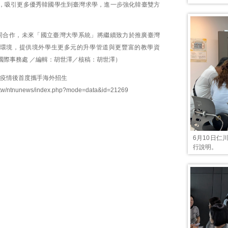
，吸引更多優秀韓國學生到臺灣求學，進一步強化韓臺雙方
同合作，未來「國立臺灣大學系統」將繼續致力於推廣臺灣
環境，提供境外學生更多元的升學管道與更豐富的教學資
國際事務處 ／編輯：胡世澤／核稿：胡世澤）
統疫情後首度攜手海外招生
du.tw/ntnunews/index.php?mode=data&id=21269
6月10日
行說明。