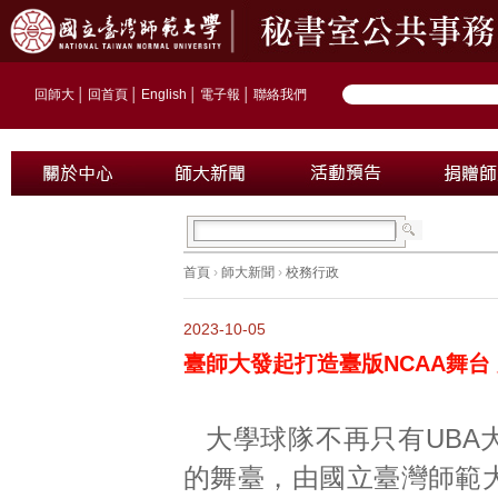
回師大
│
回首頁
│
English
│
電子報
│
聯絡我們
首頁
›
師大新聞
›
校務行政
2023-10-05
臺師大發起打造臺版NCAA舞台
大學球隊不再只有UBA
的舞臺，由國立臺灣師範