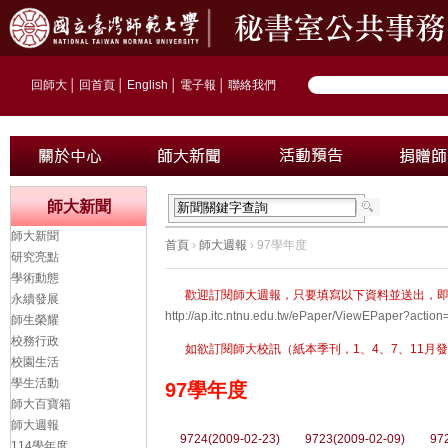
回師大
│
回首頁
│
English
│
電子報
│
聯絡我們
師大新聞
師大新聞
首頁
›
師大週報
› 97學年度
研究亮點
學術動態
歡迎訂閱師大週報，只要填寫以下資料並送出，
永續發展
http://ap.itc.ntnu.edu.tw/ePaper/ViewEPaper?ac
師生榮耀
校務行政
如欲訂閱師大校訊（紙本季刊，1、4、7、11月發行）
校園生活
學生活動
97學年度
師大百寶箱
師大週報
9724(2009-02-23)
9723(2009-02-09)
97
114學年度