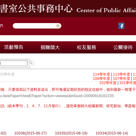
們
103學年度
114學年度
|
113學年度
|
1
108學年度
|
107學年度
|
1
102學年度
|
101學年
週報，只要填寫以下資料並送出，即可每週定期於您的指定信箱中，收到最新一期電子
nu.edu.tw/ePaper/ViewEPaper?action=viewepi&mGuid=20090918162235
（紙本季刊，1、4、7、11月發行），讓您掌握師大校園新聞、研究新知、專題報導，歡迎來信
-02)
10336(2015-06-27)
10335(2015-06-19)
10334(2015-06-14)