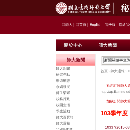
回師大
│
回首頁
│
English
│
電子報
│
聯絡我
師大新聞
師大新聞
首頁
›
師大週報
› 
研究亮點
學術動態
歡迎訂閱師大
永續發展
http://ap.itc.nt
師生榮耀
校務行政
如欲訂閱師大校訊
校園生活
學生活動
103學年度
師大百寶箱
師大週報
10337(2015-08
114學年度