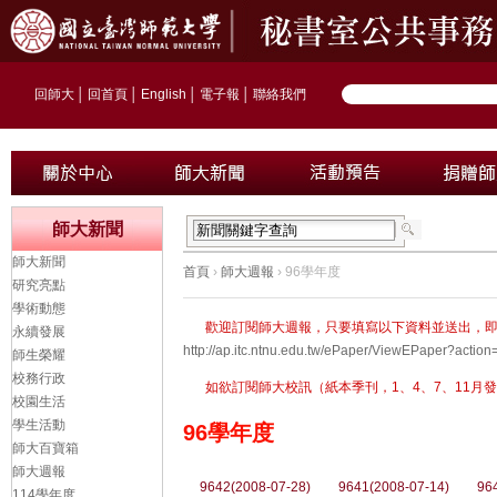
回師大
│
回首頁
│
English
│
電子報
│
聯絡我們
師大新聞
師大新聞
首頁
›
師大週報
› 96學年度
研究亮點
學術動態
歡迎訂閱師大週報，只要填寫以下資料並送出，
永續發展
http://ap.itc.ntnu.edu.tw/ePaper/ViewEPaper?ac
師生榮耀
校務行政
如欲訂閱師大校訊（紙本季刊，1、4、7、11月發行）
校園生活
學生活動
96學年度
師大百寶箱
師大週報
9642(2008-07-28)
9641(2008-07-14)
96
114學年度