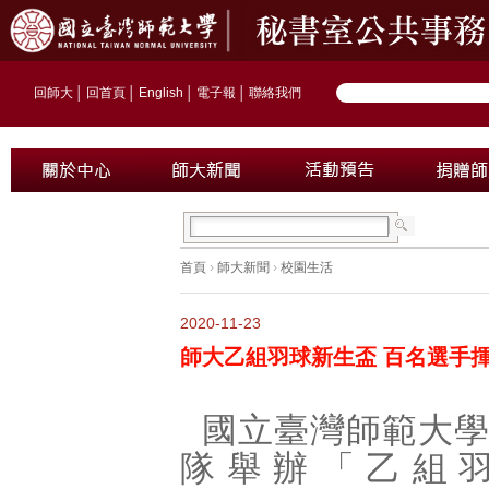
回師大
│
回首頁
│
English
│
電子報
│
聯絡我們
首頁
›
師大新聞
›
校園生活
2020-11-23
師大乙組羽球新生盃 百名選手
國立臺灣師範大
隊舉辦「乙組