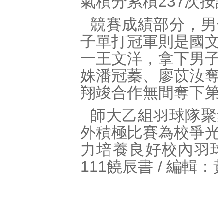
氣積分累積237次
競賽成績部分，男
子單打冠軍則是國
一王文洋，拿下男
姝潘冠蓁、廖苡汝
翔竣合作無間奪下
師大乙組羽球隊聚
外積極比賽為校爭
力培養良好校內羽
111饒辰書 / 編輯