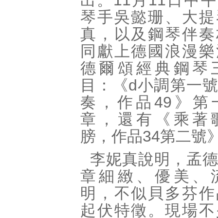
出。11月11日中
琴手吳懿珊、大提
真，以及鋼琴伴奏
同獻上德國浪漫樂
德爾頌經典鋼琴
目：《d小調第一
奏，作品49》第
章，還有《乘著
膀，作品34第二號
李妮真說明，孟
章細緻、優美、
明，不似貝多芬作
起伏特徵。現場不