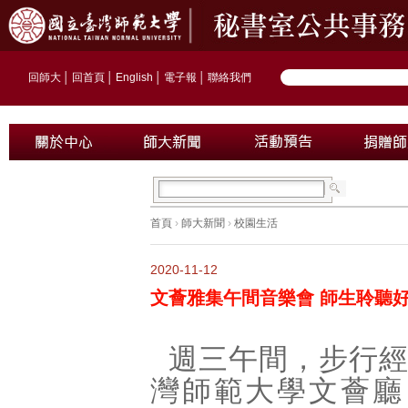
回師大
│
回首頁
│
English
│
電子報
│
聯絡我們
首頁
›
師大新聞
›
校園生活
2020-11-12
文薈雅集午間音樂會 師生聆聽
週三午間，步行
灣師範大學文薈廳