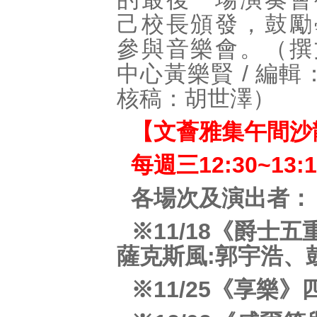
己校長頒發，鼓勵
參與音樂會。（撰
中心黃樂賢 / 編輯
核稿：胡世澤）
【文薈雅集午間沙
每週三12:30~13
各場次及演出者：
※11/18《爵士
薩克斯風:郭宇浩、
※11/25《享樂