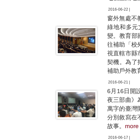
2016-06-22 |
窗外無處不
綠地和多元
變。教育部
往補助「校
視直轄市縣
契機。為了
補助戶外教
2016-06-21 |
6月16日
夜三部曲》
萬字的臺灣
分別敘寫在
故事。
more
2016-06-17 |