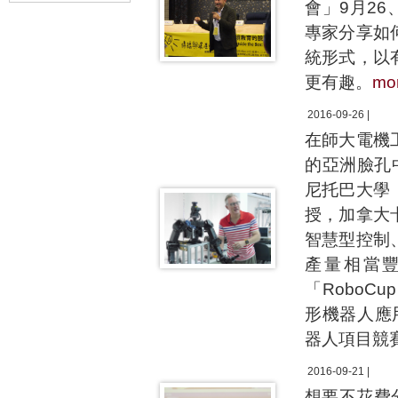
會」9月2
專家分享如
統形式，以
更有趣。
mo
2016-09-26 |
在師大電機
的亞洲臉孔
尼托巴大學（Un
授，加拿大
智慧型控制
產量相當豐
「RoboCu
形機器人應用競
器人項目競
2016-09-21 |
想要不花費