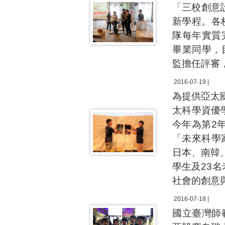
「三校創意
新學程。各
隊每年實質
畢業同學，
監擔任評審
2016-07-19 |
為提供亞太
太科學資優
今年為第2
「未來科學
日本、南韓
學生及23
社會的創意
2016-07-18 |
國立臺灣師