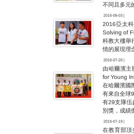
不同且多元
2016-08-03 |
2016亞太
Solving 
科教大樓舉
情的展現理
2016-07-20 |
由哈爾濱主辦的2
for Youn
在哈爾濱國
有來自全球
有29支隊
別獎，成績
2016-07-19 |
在教育部頂