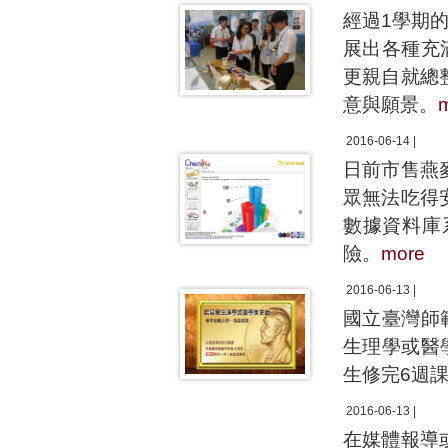
經過1學期
展出各種充
更親自就總
意與願景。
2016-06-14 |
日前市售燕
眾無法吃得
數據資料庫
險。
more
2016-06-13 |
國立臺灣師
生理學或醫
生修完6週
2016-06-13 |
在媒體報導