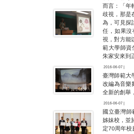
而言：「年
歧視，那是
為，可見探
任，如果沒
視，對方能
範大學師資
朱家安來到
2016-06-07 |
臺灣師範大
改編為音樂
全新的創舉
2016-06-07 |
國立臺灣師範大
姊妹校，並
定70周年校慶