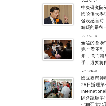
2016-07-07 |
中央研究院
國哈佛大學
發表感言時
編碼的最後
2016-07-05 |
全黑的會場
完全看不到
步，忽而轉
手，還要將
2016-06-28 |
國立臺灣師
25日辦理第一
Internatio
際會議廳舉
七個亞太地