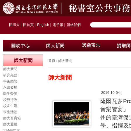
回師大
│
回首頁
│
English
│
電子報
│
聯絡我們
師大新聞
首頁
›
師大新聞
師大新聞
研究亮點
師大新聞
學術動態
永續發展
2016-10-04 |
師生榮耀
校務行政
薩爾瓦多Pr
校園生活
音樂饗宴」
學生活動
州的臺灣傑
師大百寶箱
師大週報
學、指揮及協助
114學年度