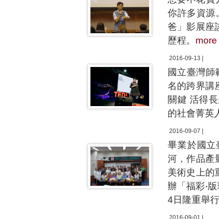
你許多資源
爸」影展座
歷程。
more
2016-09-13 |
國立臺灣師
名的跨界講座
關鍵 活得
的社會菁英
2016-09-07 |
畢業於國立
河，作品產
美術史上的
辦「福彩‧
4日隆重舉
2016-09-01 |