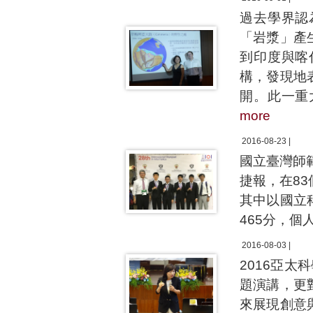
過去學界認
「岩漿」產
到印度與喀
構，發現地
開。此一重
more
2016-08-23 |
國立臺灣師
捷報，在83
其中以國立
465分，個
2016-08-03 |
2016亞
題演講，更
來展現創意