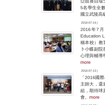
亞競賽自瑞
5名學生全
國立武陵高
2016-07-14 |
2016年7
Educatio
稱本校）教
卜小蝶副院
心理與輔導
more
2016-07-13 |
「2016
主師大，還
組，期待球
會。
more