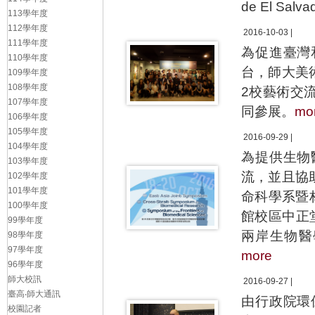
de El S
113學年度
112學年度
2016-10-03 |
111學年度
為促進臺灣
110學年度
台，師大美
109學年度
108學年度
2校藝術交
107學年度
同參展。
mo
106學年度
105學年度
2016-09-29 |
104學年度
為提供生物
103學年度
流，並且協
102學年度
101學年度
命科學系暨
100學年度
館校區中正
99學年度
兩岸生物醫
98學年度
97學年度
more
96學年度
師大校訊
2016-09-27 |
臺高‧師大通訊
由行政院環
校園記者