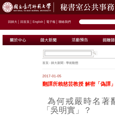
回師大
│
回首頁
│
English
│
電子報
│
聯絡我們
首頁
›
師大新聞
›
學術動態
2017-01-05
翻譯所賴慈芸教授 解密「偽譯
為何戒嚴時名著
「吳明實」？