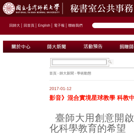
回師大
│
回首頁
│
English
│
電子報
│
聯絡我們
首頁
›
師大新聞
›
學術動態
2017-01-12
影音》混合實境星球教學 科教
臺師大用創意開
化科學教育的希望