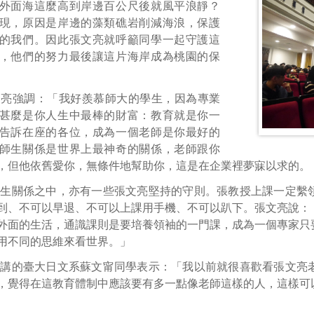
外面海這麼高到岸邊百公尺後就風平浪靜？
現，原因是岸邊的藻類礁岩削減海浪，保護
的我們。因此張文亮就呼籲同學一起守護這
，他們的努力最後讓這片海岸成為桃園的保
文亮強調：「我好羨慕師大的學生，因為專業
甚麼是你人生中最棒的財富：教育就是你一
告訴在座的各位，成為一個老師是你最好的
師生關係是世界上最神奇的關係，老師跟你
，但他依舊愛你，無條件地幫助你，這是在企業裡夢寐以求的。
師生關係之中，亦有一些張文亮堅持的守則。張教授上課一定繫
到、不可以早退、不可以上課用手機、不可以趴下。張文亮說：
外面的生活，通識課則是要培養領袖的一門課，成為一個專家只
用不同的思維來看世界。」
演講的臺大日文系蘇文甯同學表示：「我以前就很喜歡看張文亮
，覺得在這教育體制中應該要有多一點像老師這樣的人，這樣可