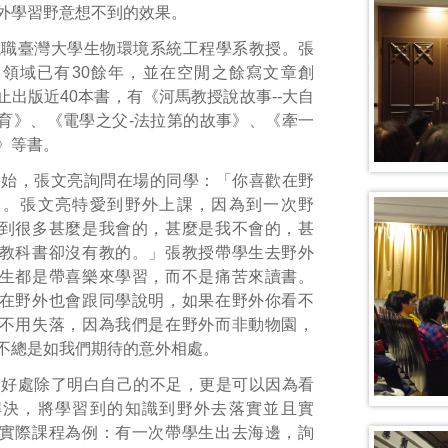
外學習野意想不到的效果。
現職臺灣大學生物環境系統工程學系教授。張
領域已有30餘年，並在空閒之餘寫文章創
止出版近40本書，有《河馬教授說故事--大自
育》、《電學之父-法拉第的故事》、《牽一
》等書。
開始，張文亮詢問在場的同學：「你喜歡在野
」。張文亮特愛到野外上課，因為到一次野
到很多甚麼是我會的，甚麼是我不會的，甚
教科書卻沒有教的。」張教授帶學生去野外
生都是帶喜樂來學習，而不是痛苦來讀書。
在野外也會跟同學說明，如果在野外你看不
不用失落，因為我們是在野外而非動物園，
不總是如我們期待的意外相處。
習好處除了明白自己的不足，更是可以因為看
解決，將學習到的知識到野外去落實並且實
實際課程為例：有一次帶學生出去海邊，詢