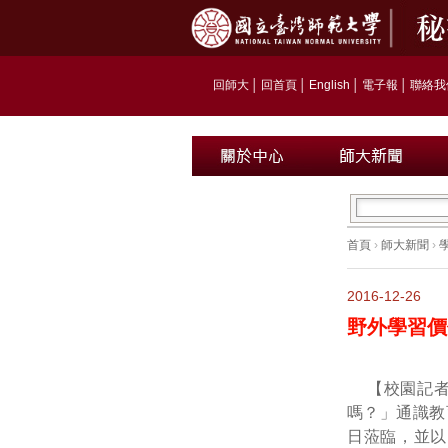
回師大
│
回首頁
│
English
│
電子報
│
聯絡我
首頁
›
師大新聞
›
2016-12-26
野外學習價
【校園記者
嗎？」通識教
日蒞臨，並以