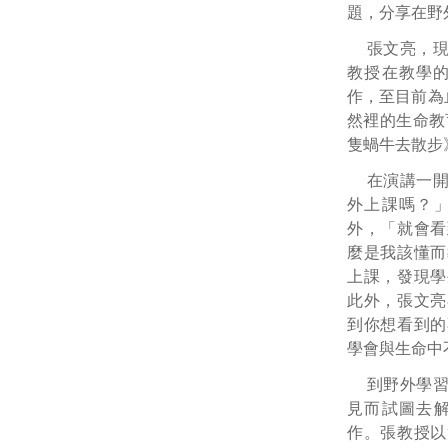
題，分享在野
張文亮，
教授在教學的
作，至目前為
然裡的生命教
隻蝸牛去散步
在演講一
外上課嗎？
外，「就會看
麼是我該懂而
上課，發現學
此外，張文亮
到你想看到的
學會與生命中
到野外學
見而試圖去
作。張教授以