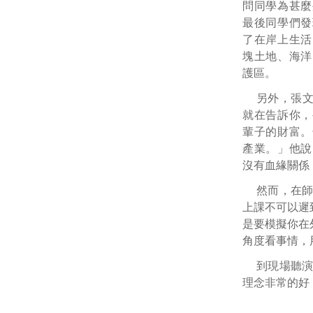
問同學為甚麼
最後同學們發
了在岸上生活
塊土地、海洋
護區。
另外，張
就在告訴你，
輩子的財富。
產業。」他說
沒有血緣關係
然而，在
上課不可以遲
是要模擬你在
角度看事情，
到現場聽
理念非常的好