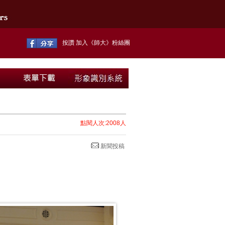
按讚 加入《師大》粉絲團
點閱人次:2008人
新聞投稿