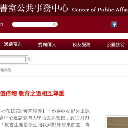
們
學術動態
值倍增 教育之道相互尊重
社教107謝青芳報導】「你喜歡在野外上課
育中心邀請臺灣大學張文亮教授，於12月21
「教書生涯是學生陪我到野外趖來趖去」為