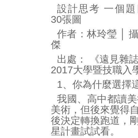
設計思考 一個
30張圖
作者：林玲瑩 │ 
傑
出處： 《遠見雜
2017大學暨技職入
1、你為什麼選擇
我國、高中都讀美
美術，但後來覺得
後決定轉換跑道，
星計畫試試看。