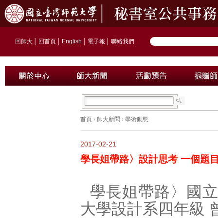
回師大
│
回首頁
│
English
│
電子報
│
聯絡我們
首頁
›
師大新聞
›
學術動態
2017-02-21
學長姐帶路〉設計思考 一個題目
學長姐帶路〉國
大學設計系四年級 